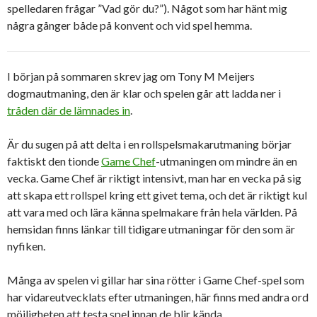
spelledaren frågar ”Vad gör du?”). Något som har hänt mig
några gånger både på konvent och vid spel hemma.
I början på sommaren skrev jag om Tony M Meijers
dogmautmaning, den är klar och spelen går att ladda ner i
tråden där de lämnades in
.
Är du sugen på att delta i en rollspelsmakarutmaning börjar
faktiskt den tionde
Game Chef
-utmaningen om mindre än en
vecka. Game Chef är riktigt intensivt, man har en vecka på sig
att skapa ett rollspel kring ett givet tema, och det är riktigt kul
att vara med och lära känna spelmakare från hela världen. På
hemsidan finns länkar till tidigare utmaningar för den som är
nyfiken.
Många av spelen vi gillar har sina rötter i Game Chef-spel som
har vidareutvecklats efter utmaningen, här finns med andra ord
möjligheten att testa spel innan de blir kända.