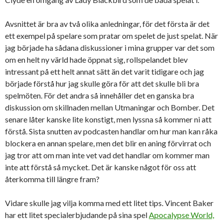
Avsnittet är bra av två olika anledningar, för det första är det
ett exempel på spelare som pratar om spelet de just spelat. När
jag började ha sådana diskussioner i mina grupper var det som
om en helt ny värld hade öppnat sig, rollspelandet blev
intressant på ett helt annat sätt än det varit tidigare och jag
började förstå hur jag skulle göra för att det skulle bli bra
spelmöten. För det andra så innehåller det en ganska bra
diskussion om skillnaden mellan Utmaningar och Bomber. Det
senare låter kanske lite konstigt, men lyssna så kommer ni att
förstå. Sista snutten av podcasten handlar om hur man kan råka
blockera en annan spelare, men det blir en aning förvirrat och
jag tror att om man inte vet vad det handlar om kommer man
inte att förstå så mycket. Det är kanske något för oss att
återkomma till längre fram?
Vidare skulle jag vilja komma med ett litet tips. Vincent Baker
har ett litet specialerbjudande på sina spel
Apocalypse World,