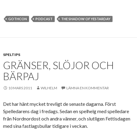
GOTHCON
PODCAST
THE SHADOW OF YESTARDAY
SPELTIPS
GRÄNSER, SLÖJOR OCH
BÄRPAJ
10 MARS 2011
WILHELM
LÄMNA EN KOMMENTAR
Det har hänt mycket trevligt de senaste dagarna. Först
Spelledarens dag i fredags. Sedan en spelhelg med spelledare
från Nordnordost och andra vänner, och slutligen Fettisdagen
med sina fastlagsbullar tidigare i veckan.