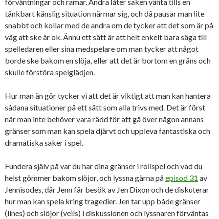
förväntningar och ramar. Andra låter saken vänta tills en
tänkbart känslig situation närmar sig, och då pausar man lite
snabbt och kollar med de andra om de tycker att det som är på
väg att ske är ok. Ännu ett sätt är att helt enkelt bara säga till
spelledaren eller sina medspelare om man tycker att något
borde ske bakom en slöja, eller att det är bortom en gräns och
skulle förstöra spelglädjen.
Hur man än gör tycker vi att det är viktigt att man kan hantera
sådana situationer på ett sätt som alla trivs med. Det är först
när man inte behöver vara rädd för att gå över någon annans
gränser som man kan spela djärvt och uppleva fantastiska och
dramatiska saker i spel.
Fundera själv på var du har dina gränser i rollspel och vad du
helst gömmer bakom slöjor, och lyssna gärna på
episod 31
av
Jennisodes, där Jenn får besök av Jen Dixon och de diskuterar
hur man kan spela kring tragedier. Jen tar upp både gränser
(lines) och slöjor (veils) i diskussionen och lyssnaren förväntas