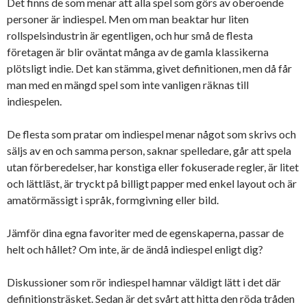
Det finns de som menar att alla spel som görs av oberoende
personer är indiespel. Men om man beaktar hur liten
rollspelsindustrin är egentligen, och hur små de flesta
företagen är blir oväntat många av de gamla klassikerna
plötsligt indie. Det kan stämma, givet definitionen, men då får
man med en mängd spel som inte vanligen räknas till
indiespelen.
De flesta som pratar om indiespel menar något som skrivs och
säljs av en och samma person, saknar spelledare, går att spela
utan förberedelser, har konstiga eller fokuserade regler, är litet
och lättläst, är tryckt på billigt papper med enkel layout och är
amatörmässigt i språk, formgivning eller bild.
Jämför dina egna favoriter med de egenskaperna, passar de
helt och hållet? Om inte, är de ändå indiespel enligt dig?
Diskussioner som rör indiespel hamnar väldigt lätt i det där
definitionsträsket. Sedan är det svårt att hitta den röda tråden