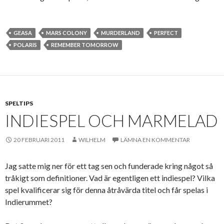
GEASA
MARS COLONY
MURDERLAND
PERFECT
POLARIS
REMEMBER TOMORROW
SPELTIPS
INDIESPEL OCH MARMELAD
20 FEBRUARI 2011
WILHELM
LÄMNA EN KOMMENTAR
Jag satte mig ner för ett tag sen och funderade kring något så
tråkigt som definitioner. Vad är egentligen ett indiespel? Vilka
spel kvalificerar sig för denna åtråvärda titel och får spelas i
Indierummet?