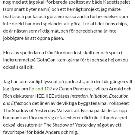
nog med att jag skall förbereda speltest av både Kadettspelet
(som snart byter namn) och ett hemligt projekt, jag måste
tvätta och packa och göra en massa andra förberedelser som
inte direkt har med spelandet att göra. Tur att det finns chips,
de är nästan som riktig mat, och förberedelserna är inte
jobbigare än att öppna påsen.
Flera av spelledarna från Nordnordost skall ner och spela i
Indierummet på GothCon, kom gärna förbi och säg hej om du
också skall dit.
Jag har som vanligt lyssnat på podcasts, och den här gången vill
jag tipsa om
Episod 107
av Canon Puncture, i vilken Arnold och
Rich diskuterar IIEE. IIEE utläses
Intention, Initiation, Execution
and Effect
och det är en av de viktiga byggstenarna i rollspelet
The Shadow of Yesterday. Väl värt att lyssna på då de tar upp
hur man kan föra med sig erfarenheter därifrån till andra spel
också, dessutom är The Shadow of Yesterday något av ett
favoritspel för både Anders och mig.