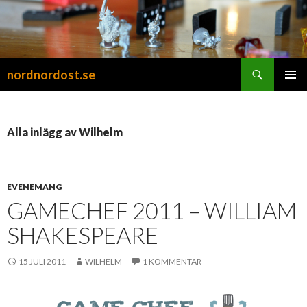
Sök
nordnordost.se
HOPPA
PRIMÄR
TILL
MENY
INNEHÅLL
Alla inlägg av Wilhelm
EVENEMANG
GAMECHEF 2011 – WILLIAM
SHAKESPEARE
15 JULI 2011
WILHELM
1 KOMMENTAR