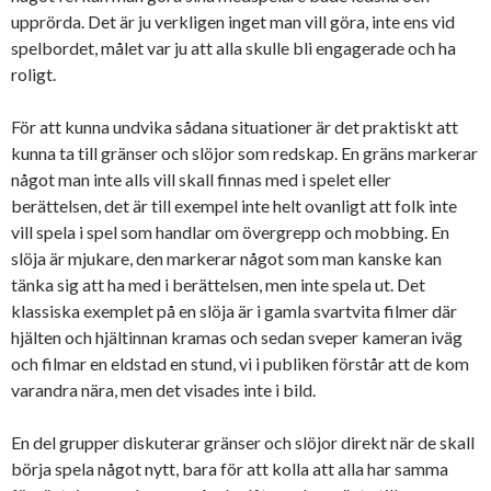
upprörda. Det är ju verkligen inget man vill göra, inte ens vid
spelbordet, målet var ju att alla skulle bli engagerade och ha
roligt.
För att kunna undvika sådana situationer är det praktiskt att
kunna ta till gränser och slöjor som redskap. En gräns markerar
något man inte alls vill skall finnas med i spelet eller
berättelsen, det är till exempel inte helt ovanligt att folk inte
vill spela i spel som handlar om övergrepp och mobbing. En
slöja är mjukare, den markerar något som man kanske kan
tänka sig att ha med i berättelsen, men inte spela ut. Det
klassiska exemplet på en slöja är i gamla svartvita filmer där
hjälten och hjältinnan kramas och sedan sveper kameran iväg
och filmar en eldstad en stund, vi i publiken förstår att de kom
varandra nära, men det visades inte i bild.
En del grupper diskuterar gränser och slöjor direkt när de skall
börja spela något nytt, bara för att kolla att alla har samma