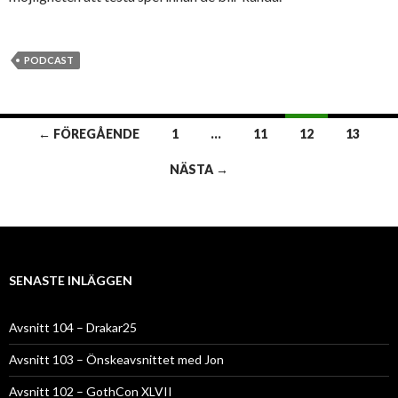
PODCAST
Inläggsnavigering
← FÖREGÅENDE
1
…
11
12
13
NÄSTA →
SENASTE INLÄGGEN
Avsnitt 104 – Drakar25
Avsnitt 103 – Önskeavsnittet med Jon
Avsnitt 102 – GothCon XLVII