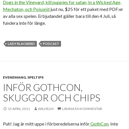
Dogs in the Vineyard, kill puppies for satan, In a Wicked Age,
Mechaton, och Poison’d
just nu, $25 för ett paket med PDF:er
av alla sex spelen. Erbjudandet gäller bara till den 4 Juli, så
fundera inte för länge.
LADY BLACKBIRD
PODCAST
EVENEMANG
,
SPELTIPS
INFÖR GOTHCON,
SKUGGOR OCH CHIPS
15 APRIL 2011
WILHELM
LÄMNA EN KOMMENTAR
Puh! Jag är mitt uppe i förberedelserna inför
GothCon
. Inte