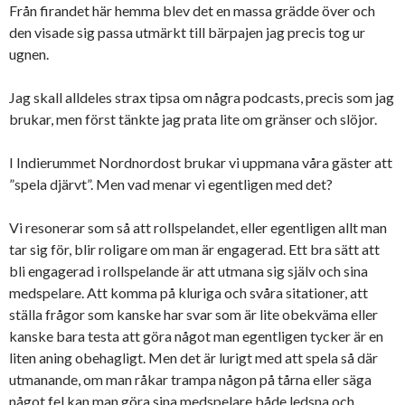
Från firandet här hemma blev det en massa grädde över och
den visade sig passa utmärkt till bärpajen jag precis tog ur
ugnen.
Jag skall alldeles strax tipsa om några podcasts, precis som jag
brukar, men först tänkte jag prata lite om gränser och slöjor.
I Indierummet Nordnordost brukar vi uppmana våra gäster att
”spela djärvt”. Men vad menar vi egentligen med det?
Vi resonerar som så att rollspelandet, eller egentligen allt man
tar sig för, blir roligare om man är engagerad. Ett bra sätt att
bli engagerad i rollspelande är att utmana sig själv och sina
medspelare. Att komma på kluriga och svåra sitationer, att
ställa frågor som kanske har svar som är lite obekväma eller
kanske bara testa att göra något man egentligen tycker är en
liten aning obehagligt. Men det är lurigt med att spela så där
utmanande, om man råkar trampa någon på tårna eller säga
något fel kan man göra sina medspelare både ledsna och