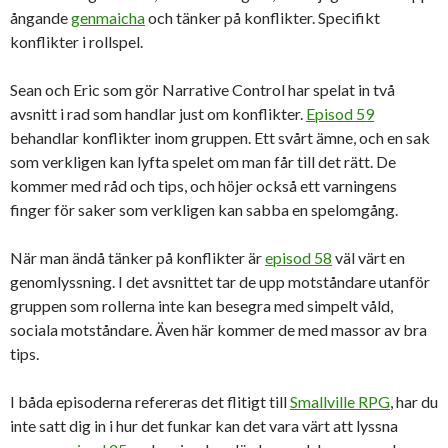
ångande
genmaicha
och tänker på konflikter. Specifikt
konflikter i rollspel.
Sean och Eric som gör Narrative Control har spelat in två
avsnitt i rad som handlar just om konflikter.
Episod 59
behandlar konflikter inom gruppen. Ett svårt ämne, och en sak
som verkligen kan lyfta spelet om man får till det rätt. De
kommer med råd och tips, och höjer också ett varningens
finger för saker som verkligen kan sabba en spelomgång.
När man ändå tänker på konflikter är
episod 58
väl värt en
genomlyssning. I det avsnittet tar de upp motståndare utanför
gruppen som rollerna inte kan besegra med simpelt våld,
sociala motståndare. Även här kommer de med massor av bra
tips.
I båda episoderna refereras det flitigt till
Smallville RPG
, har du
inte satt dig in i hur det funkar kan det vara värt att lyssna