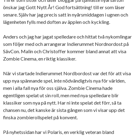
önskar jag Gott Nytt År! God fortsättning! till er som läser
senare. Själv har jag precis satt in nyårsmiddagen i ugnen och
lägenheten fylls med doften av äpplen och kyckling.
Anders och jag har jagat spelledare och hittat två nykomlingar
som följer med och arrangerar Indierummet Nordnordost på
SävCon. Malin och Christoffer kommer bland annat att visa
Zombie Cinema, en riktig klassiker.
När vi startade Indierummet Nordbordost var det för att visa
upp nya spännande spel, inte nödvändigtvis nya för världen,
men i alla fall nya för oss själva. Zombie Cinema hade
egentligen spelat ut sin roll, men med nya spelledare blir
klassiker som nya på nytt. Har ni inte spelat det förr, så ta
chansen nu, det kanske är sista gången som vi visar upp det
finska zombierollspelet på konvent.
På nyhetssidan har vi Polaris, en verklig veteran bland