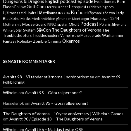
English podcast episode
Dungeons & Dragons
Evolutionens Barn
GothCon
Follow
Fiasco
Hero's Banner
Heroquest
Hidden Kingdom
Kuf
Hjältarnas tid
Höstdimma
Lady
Hydra
Itras By
Kulf
Köpman i röd zon
Blackbird
Montsegur 1244
Masks
Medan världen går under
Montsegur
Podcast
Mouse Guard
Okult
NNO spelar
Mothership
Polaris
Silver and
The Daughters of Verona
SävCon
Solar System
The
White
Troubleshooters
Warhammer
Troubleshooters
Vampire the Masquerade
Ökenros
Zombie Cinema
Fantasy Roleplay
SENASTE KOMMENTARER
Avsnitt 98 – Vi tänder stjärnorna | nordnordost.se
om
Avsnitt 69 –
Folkbildning
Wilhelm
om
Avsnitt 95 – Göra rollpersoner?
Hasselsnok
om
Avsnitt 95 – Göra rollpersoner?
The Daughters of Verona – 10 year anniversary | Wilhelm's Games
om
Avsnitt 90 / Episode 18 – The Daughters of Verona
Wilhelm
om
Avsnitt 56 – Mattias testar OSR