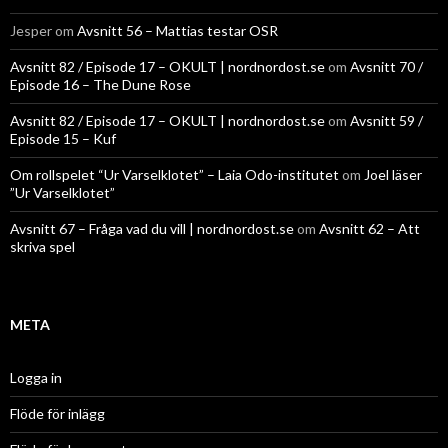
Jesper
om
Avsnitt 56 – Mattias testar OSR
Avsnitt 82 / Episode 17 – OKULT | nordnordost.se
om
Avsnitt 70 /
Episode 16 – The Dune Rose
Avsnitt 82 / Episode 17 – OKULT | nordnordost.se
om
Avsnitt 59 /
Episode 15 – Kuf
Om rollspelet “Ur Varselklotet” – Laia Odo-institutet
om
Joel läser
”Ur Varselklotet”
Avsnitt 67 – Fråga vad du vill | nordnordost.se
om
Avsnitt 62 – Att
skriva spel
META
Logga in
Flöde för inlägg