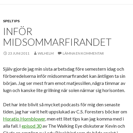
SPELTIPS
INFÖR
MIDSOMMARFIRANDET
23 JUNI 2011
WILHELM
LÄMNA EN KOMMENTAR
Själv gjorde jag min sista arbetsdag före semestern idag och
förberedelserna inför midsommarfirandet kan äntligen ta sin
början. Jag ser mest fram emot matjessillen, några timmar av
lugn och kanske lite grillning när solen närmar sig horisonten.
Det har inte blivit så mycket podcasts för mig den senaste
tiden, jag har varit helt uppslukad av C.S. Foresters böcker om
Horatio Hornblower
, men ett litet tips kan jag komma med i
alla fall. I
episod 30
av The Walking Eye diskuterar Kevin och
Clyde en omgång av Lady Blackbird som de båda spelat i.