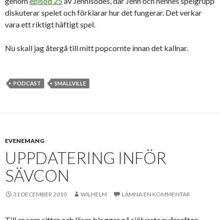
genom
episod 25
av Jennisodes, där Jenn och hennes spelgrupp
diskuterar spelet och förklarar hur det fungerar. Det verkar
vara ett riktigt häftigt spel.
Nu skall jag återgå till mitt popcornte innan det kallnar.
PODCAST
SMALLVILLE
EVENEMANG
UPPDATERING INFÖR
SÄVCON
31 DECEMBER 2010
WILHELM
LÄMNA EN KOMMENTAR
Till er som sitter och läser bloggar på självaste nyårsafton