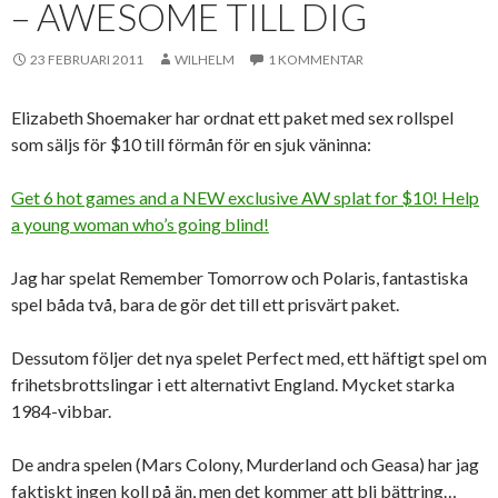
– AWESOME TILL DIG
23 FEBRUARI 2011
WILHELM
1 KOMMENTAR
Elizabeth Shoemaker har ordnat ett paket med sex rollspel
som säljs för $10 till förmån för en sjuk väninna:
Get 6 hot games and a NEW exclusive AW splat for $10! Help
a young woman who’s going blind!
Jag har spelat Remember Tomorrow och Polaris, fantastiska
spel båda två, bara de gör det till ett prisvärt paket.
Dessutom följer det nya spelet Perfect med, ett häftigt spel om
frihetsbrottslingar i ett alternativt England. Mycket starka
1984-vibbar.
De andra spelen (Mars Colony, Murderland och Geasa) har jag
faktiskt ingen koll på än, men det kommer att bli bättring…