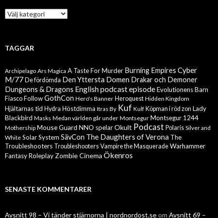
Kategorier
TAGGAR
Cyber
Burning Empires
A Taste For Murder
Archipelago
Ars Magica
M/77
Den Yttersta Domen
Drakar och Demoner
De fördömda
English podcast episode
Dungeons & Dragons
Evolutionens Barn
GothCon
Follow
Fiasco
Hero's Banner
Heroquest
Hidden Kingdom
Kuf
Hjältarnas tid
Höstdimma
Lady
Hydra
Itras By
Kulf
Köpman i röd zon
Blackbird
Montsegur 1244
Masks
Medan världen går under
Montsegur
Podcast
Mouse Guard
Okult
NNO spelar
Mothership
Polaris
Silver and
The Daughters of Verona
SävCon
Solar System
The
White
Troubleshooters
Warhammer
Troubleshooters
Vampire the Masquerade
Ökenros
Zombie Cinema
Fantasy Roleplay
SENASTE KOMMENTARER
Avsnitt 98 – Vi tänder stjärnorna | nordnordost.se
om
Avsnitt 69 –