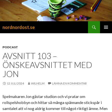
Sök
nordnordost.se
HOPPA
PRIMÄR
TILL
MENY
INNEHÅLL
PODCAST
AVSNITT 103 –
ÖNSKEAVSNITTET MED
JON
12 JULI 2024
WILHELM
LÄMNA EN KOMMENTAR
Spelmakaren Jon gästar studion och vi pratar om
rollspelshobbyn och hittar så många spännande stickspår i
samtalet att vi nog aldrig kommer till något riktigt ämne. Men