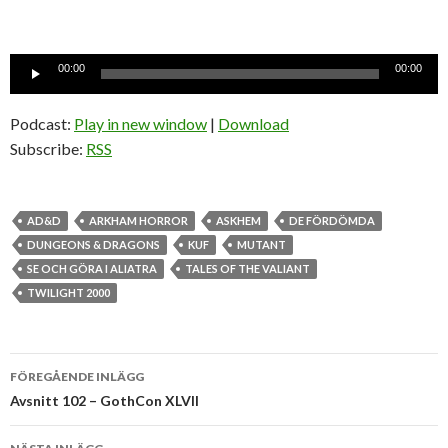
Ljudspelare
00:00
00:00
Podcast:
Play in new window
|
Download
Subscribe:
RSS
AD&D
ARKHAM HORROR
ASKHEM
DE FÖRDÖMDA
DUNGEONS & DRAGONS
KUF
MUTANT
SE OCH GÖRA I ALIATRA
TALES OF THE VALIANT
TWILIGHT 2000
Inläggsnavigering
FÖREGÅENDE INLÄGG
Avsnitt 102 – GothCon XLVII