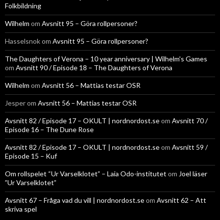
Folkbildning
Wilhelm
om
Avsnitt 95 – Göra rollpersoner?
Hasselsnok
om
Avsnitt 95 – Göra rollpersoner?
The Daughters of Verona – 10 year anniversary | Wilhelm's Games
om
Avsnitt 90 / Episode 18 – The Daughters of Verona
Wilhelm
om
Avsnitt 56 – Mattias testar OSR
Jesper
om
Avsnitt 56 – Mattias testar OSR
Avsnitt 82 / Episode 17 – OKULT | nordnordost.se
om
Avsnitt 70 /
Episode 16 – The Dune Rose
Avsnitt 82 / Episode 17 – OKULT | nordnordost.se
om
Avsnitt 59 /
Episode 15 – Kuf
Om rollspelet “Ur Varselklotet” – Laia Odo-institutet
om
Joel läser
”Ur Varselklotet”
Avsnitt 67 – Fråga vad du vill | nordnordost.se
om
Avsnitt 62 – Att
skriva spel