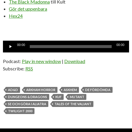
The Black Madonna
till Kult
Gör det uppenbara
Hex24
Ljudspelare
00:00
00:00
Podcast:
Play in new window
|
Download
Subscribe:
RSS
AD&D
ARKHAM HORROR
ASKHEM
DE FÖRDÖMDA
DUNGEONS & DRAGONS
KUF
MUTANT
SE OCH GÖRA I ALIATRA
TALES OF THE VALIANT
TWILIGHT 2000