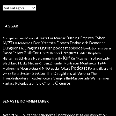
Kategorier
TAGGAR
Cyber
Burning Empires
A Taste For Murder
Archipelago
Ars Magica
M/77
Den Yttersta Domen
Drakar och Demoner
De fördömda
English podcast episode
Dungeons & Dragons
Evolutionens Barn
GothCon
Follow
Fiasco
Hero's Banner
Heroquest
Hidden Kingdom
Kuf
Hjältarnas tid
Höstdimma
Lady
Hydra
Itras By
Kulf
Köpman i röd zon
Blackbird
Montsegur 1244
Masks
Medan världen går under
Montsegur
Podcast
Mouse Guard
Okult
NNO spelar
Mothership
Polaris
Silver and
The Daughters of Verona
SävCon
Solar System
The
White
Troubleshooters
Warhammer
Troubleshooters
Vampire the Masquerade
Ökenros
Zombie Cinema
Fantasy Roleplay
SENASTE KOMMENTARER
Avsnitt 98 – Vi tänder stjärnorna | nordnordost.se
om
Avsnitt 69 –