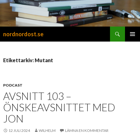
Sök
nordnordost.se
HOPPA
PRIMÄR
TILL
MENY
INNEHÅLL
Etikettarkiv: Mutant
PODCAST
AVSNITT 103 –
ÖNSKEAVSNITTET MED
JON
12 JULI 2024
WILHELM
LÄMNA EN KOMMENTAR