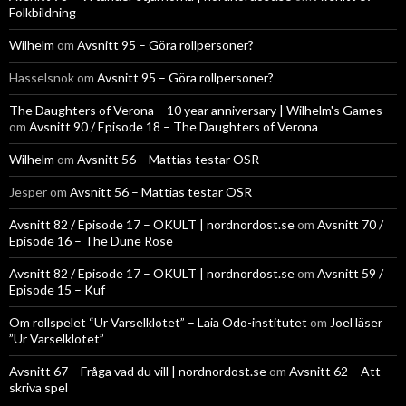
Folkbildning
Wilhelm
om
Avsnitt 95 – Göra rollpersoner?
Hasselsnok
om
Avsnitt 95 – Göra rollpersoner?
The Daughters of Verona – 10 year anniversary | Wilhelm's Games
om
Avsnitt 90 / Episode 18 – The Daughters of Verona
Wilhelm
om
Avsnitt 56 – Mattias testar OSR
Jesper
om
Avsnitt 56 – Mattias testar OSR
Avsnitt 82 / Episode 17 – OKULT | nordnordost.se
om
Avsnitt 70 /
Episode 16 – The Dune Rose
Avsnitt 82 / Episode 17 – OKULT | nordnordost.se
om
Avsnitt 59 /
Episode 15 – Kuf
Om rollspelet “Ur Varselklotet” – Laia Odo-institutet
om
Joel läser
”Ur Varselklotet”
Avsnitt 67 – Fråga vad du vill | nordnordost.se
om
Avsnitt 62 – Att
skriva spel