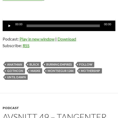
Ljudspelare
00:00
00:00
Podcast:
Play in new window
|
Download
Subscribe:
RSS
ANATMAN
BLÄCK
BURNING EMPIRES
FOLLOW
GOTHCON
MASKS
MONTSEGUR 1244
MOTHERSHIP
UNTIL DAWN
PODCAST
AVSNITT 49 – TANGENTER