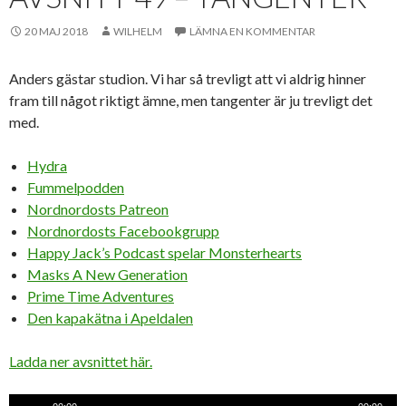
20 MAJ 2018
WILHELM
LÄMNA EN KOMMENTAR
Anders gästar studion. Vi har så trevligt att vi aldrig hinner
fram till något riktigt ämne, men tangenter är ju trevligt det
med.
Hydra
Fummelpodden
Nordnordosts Patreon
Nordnordosts Facebookgrupp
Happy Jack’s Podcast spelar Monsterhearts
Masks A New Generation
Prime Time Adventures
Den kapakätna i Apeldalen
Ladda ner avsnittet här.
Ljudspelare