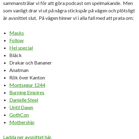
sammanstrålar vi för att göra podcast om spelmakande. Men
som vanligt drar vi ut på några stickspår på vägen och plötsligt
är avsnittet slut. På vägen hinner vi i alla fall med att prata om:
Masks
Follow
Hel special
Bläck
Drakar och Bananer
Anatman
Rök över Kanton
Montsegur 1244
Burning Empires
Danielle Steel
Until Dawn
GothCon
Mothership
Ladda ner avsnittet här.