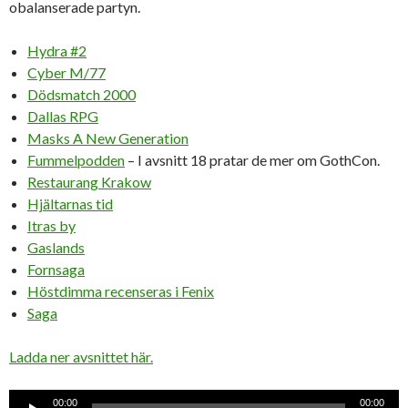
obalanserade partyn.
Hydra #2
Cyber M/77
Dödsmatch 2000
Dallas RPG
Masks A New Generation
Fummelpodden
– I avsnitt 18 pratar de mer om GothCon.
Restaurang Krakow
Hjältarnas tid
Itras by
Gaslands
Fornsaga
Höstdimma recenseras i Fenix
Saga
Ladda ner avsnittet här.
Ljudspelare
00:00
00:00