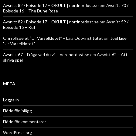
Avsnitt 82 / Episode 17 – OKULT | nordnordost.se
om
Avsnitt 70 /
Episode 16 – The Dune Rose
Avsnitt 82 / Episode 17 – OKULT | nordnordost.se
om
Avsnitt 59 /
Episode 15 – Kuf
Om rollspelet “Ur Varselklotet” – Laia Odo-institutet
om
Joel läser
”Ur Varselklotet”
Avsnitt 67 – Fråga vad du vill | nordnordost.se
om
Avsnitt 62 – Att
skriva spel
META
Logga in
Flöde för inlägg
Flöde för kommentarer
WordPress.org