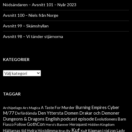
Nödsändaren – Avsnitt 101 – Nyår 2023
Avsnitt 100 – Niels från Norge
Avsnitt 99 – Skämshyllan
Avsnitt 98 – Vi tänder stjärnorna
KATEGORIER
Kategorier
TAGGAR
Cyber
Burning Empires
A Taste For Murder
Archipelago
Ars Magica
M/77
Den Yttersta Domen
Drakar och Demoner
De fördömda
English podcast episode
Dungeons & Dragons
Evolutionens Barn
GothCon
Follow
Fiasco
Hero's Banner
Heroquest
Hidden Kingdom
Kuf
Hjältarnas tid
Höstdimma
Lady
Hydra
Itras By
Kulf
Köpman i röd zon