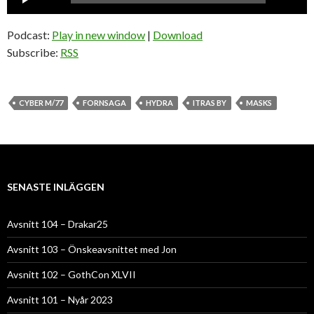
Podcast:
Play in new window
|
Download
Subscribe:
RSS
CYBER M/77
FORNSAGA
HYDRA
ITRAS BY
MASKS
SENASTE INLÄGGEN
Avsnitt 104 – Drakar25
Avsnitt 103 – Önskeavsnittet med Jon
Avsnitt 102 – GothCon XLVII
Avsnitt 101 – Nyår 2023