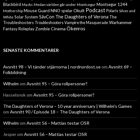
Blackbird
Montsegur 1244
Masks
Medan världen går under
Montsegur
Podcast
Mouse Guard
Okult
NNO spelar
Mothership
Polaris
Silver and
The Daughters of Verona
SävCon
Solar System
The
White
Troubleshooters
Warhammer
Troubleshooters
Vampire the Masquerade
Ökenros
Zombie Cinema
Fantasy Roleplay
SENASTE KOMMENTARER
Avsnitt 98 – Vi tänder stjärnorna | nordnordost.se
om
Avsnitt 69 –
Folkbildning
Wilhelm
om
Avsnitt 95 – Göra rollpersoner?
Hasselsnok
om
Avsnitt 95 – Göra rollpersoner?
The Daughters of Verona – 10 year anniversary | Wilhelm's Games
om
Avsnitt 90 / Episode 18 – The Daughters of Verona
Wilhelm
om
Avsnitt 56 – Mattias testar OSR
Jesper
om
Avsnitt 56 – Mattias testar OSR