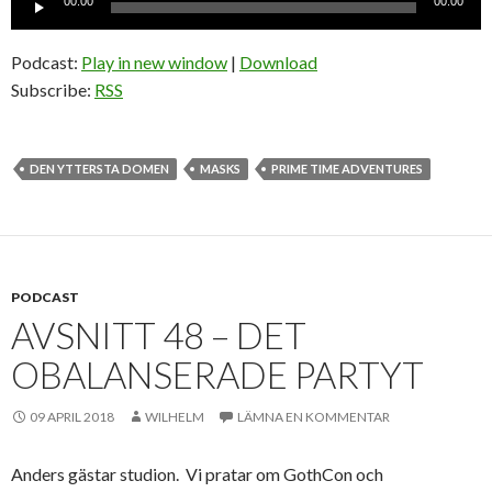
00:00
00:00
Podcast:
Play in new window
|
Download
Subscribe:
RSS
DEN YTTERSTA DOMEN
MASKS
PRIME TIME ADVENTURES
PODCAST
AVSNITT 48 – DET
OBALANSERADE PARTYT
09 APRIL 2018
WILHELM
LÄMNA EN KOMMENTAR
Anders gästar studion. Vi pratar om GothCon och