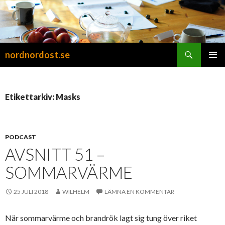
Sök
nordnordost.se
HOPPA
PRIMÄR
TILL
MENY
INNEHÅLL
Etikettarkiv: Masks
PODCAST
AVSNITT 51 –
SOMMARVÄRME
25 JULI 2018
WILHELM
LÄMNA EN KOMMENTAR
När sommarvärme och brandrök lagt sig tung över riket