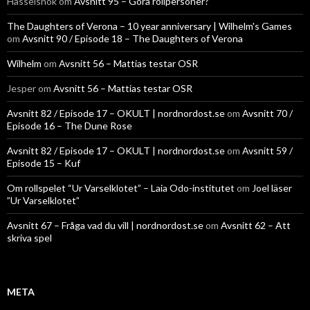
Hasselsnok
om
Avsnitt 95 – Göra rollpersoner?
The Daughters of Verona – 10 year anniversary | Wilhelm's Games
om
Avsnitt 90 / Episode 18 – The Daughters of Verona
Wilhelm
om
Avsnitt 56 – Mattias testar OSR
Jesper
om
Avsnitt 56 – Mattias testar OSR
Avsnitt 82 / Episode 17 – OKULT | nordnordost.se
om
Avsnitt 70 /
Episode 16 – The Dune Rose
Avsnitt 82 / Episode 17 – OKULT | nordnordost.se
om
Avsnitt 59 /
Episode 15 – Kuf
Om rollspelet “Ur Varselklotet” – Laia Odo-institutet
om
Joel läser
”Ur Varselklotet”
Avsnitt 67 – Fråga vad du vill | nordnordost.se
om
Avsnitt 62 – Att
skriva spel
META