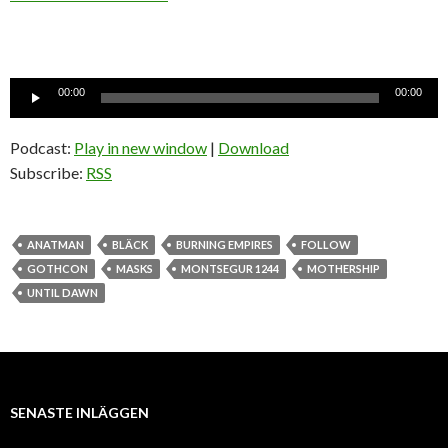
Ljudspelare
00:00
00:00
Podcast:
Play in new window
|
Download
Subscribe:
RSS
ANATMAN
BLÄCK
BURNING EMPIRES
FOLLOW
GOTHCON
MASKS
MONTSEGUR 1244
MOTHERSHIP
UNTIL DAWN
SENASTE INLÄGGEN