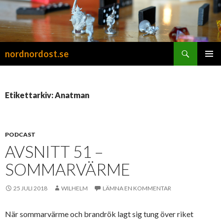
Sök
nordnordost.se
HOPPA
PRIMÄR
TILL
MENY
INNEHÅLL
Etikettarkiv: Anatman
PODCAST
AVSNITT 51 –
SOMMARVÄRME
25 JULI 2018
WILHELM
LÄMNA EN KOMMENTAR
När sommarvärme och brandrök lagt sig tung över riket