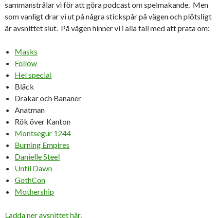
sammanstrålar vi för att göra podcast om spelmakande. Men
som vanligt drar vi ut på några stickspår på vägen och plötsligt
är avsnittet slut. På vägen hinner vi i alla fall med att prata om:
Masks
Follow
Hel special
Bläck
Drakar och Bananer
Anatman
Rök över Kanton
Montsegur 1244
Burning Empires
Danielle Steel
Until Dawn
GothCon
Mothership
Ladda ner avsnittet här.