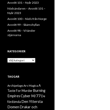
Avsnitt 101 – Nyår 2023
Nödsändaren – Avsnitt 101 –
Nyår 2023
Avsnitt 100 – Niels från Norge
Avsnitt 99 – Skämshyllan
Avsnitt 98 – Vi tänder
stjärnorna
KATEGORIER
Kategorier
TAGGAR
A
Archipelago
Ars Magica
Burning
Taste For Murder
Cyber M/77
Empires
De
Den Yttersta
fördömda
Domen
Drakar och