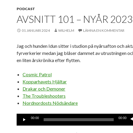
PODCAST
AVSNITT 101 – NYÅR 2023
01 JANUARI 2024
WILHELM
LÄMNA EN KOMMENTAR
Jag och hunden Idun sitter i studion på nyårsafton och akt
fyrverkerier medan jag blåser dammet av utrustningen och
en liten årskrönika efter flytten.
Cosmic Patrol
Kopparhavets Hjältar
Drakar och Demoner
The Troubleshooters
Nordnordosts Nödsändare
Ljudspelare
00:00
00:00