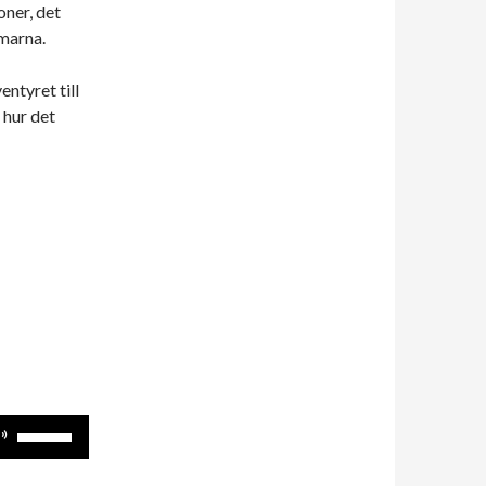
ner, det
marna.
entyret till
 hur det
Använd
upp/ner-
piltangenterna