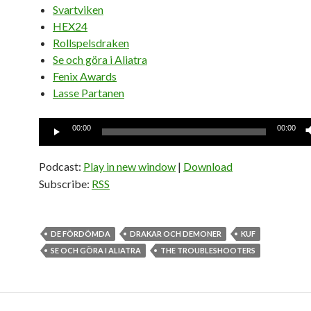
Svartviken
HEX24
Rollspelsdraken
Se och göra i Aliatra
Fenix Awards
Lasse Partanen
Ljudspelare
00:00
00:00
Podcast:
Play in new window
|
Download
Subscribe:
RSS
DE FÖRDÖMDA
DRAKAR OCH DEMONER
KUF
SE OCH GÖRA I ALIATRA
THE TROUBLESHOOTERS