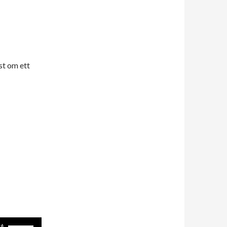
5
st om ett
Använd