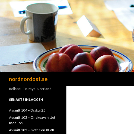
Sök
nordnordost.se
Rollspel. Te. Mys. Norrland.
SENASTE INLÄGGEN
Avsnitt 104 – Drakar25
Avsnitt 103 – Önskeavsnittet
med Jon
Avsnitt 102 – GothCon XLVII