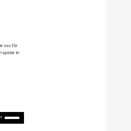
ar oss för
 spelar in
Använd
upp/ner-
piltangenterna