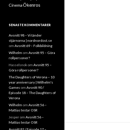
Ökenros
Cinema
SENASTE KOMMENTARER
Avsnitt 98 – Vi tänder
stjärnorna | nordnordost.se
om
Avsnitt 69 – Folkbildning
Wilhelm
om
Avsnitt 95 – Göra
rollpersoner?
Hasselsnok
om
Avsnitt 95 –
Göra rollpersoner?
The Daughters of Verona – 10
year anniversary | Wilhelm's
Games
om
Avsnitt 90 /
Episode 18 – The Daughters of
Verona
Wilhelm
om
Avsnitt 56 –
Mattias testar OSR
Jesper
om
Avsnitt 56 –
Mattias testar OSR
Avsnitt 82 / Episode 17 –