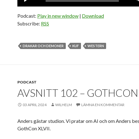
Podcast:
Play in new window
|
Download
Subscribe:
RSS
DRAKAR OCH DEMONER
KUF
WESTERN
PODCAST
AVSNITT 102 – GOTHCON 
03 APRIL 2024
WILHELM
LÄMNA EN KOMMENTAR
Anders gästar studion. Vi pratar om AI och om Anders be
GothCon XLVII.