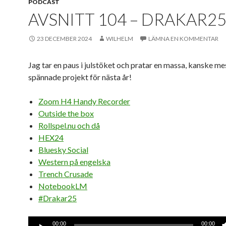
PODCAST
AVSNITT 104 – DRAKAR2
23 DECEMBER 2024
WILHELM
LÄMNA EN KOMMENTAR
Jag tar en paus i julstöket och pratar en massa, kanske me
spännade projekt för nästa år!
Zoom H4 Handy Recorder
Outside the box
Rollspel.nu och då
HEX24
Bluesky Social
Western på engelska
Trench Crusade
NotebookLM
#Drakar25
Ljudspelare
00:00
00:00