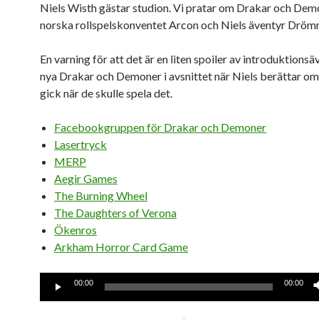
Niels Wisth gästar studion. Vi pratar om Drakar och Demo
norska rollspelskonventet Arcon och Niels äventyr Dröm
En varning för att det är en liten spoiler av introduktionsäv
nya Drakar och Demoner i avsnittet när Niels berättar om
gick när de skulle spela det.
Facebookgruppen för Drakar och Demoner
Lasertryck
MERP
Aegir Games
The Burning Wheel
The Daughters of Verona
Ökenros
Arkham Horror Card Game
Ljudspelare
00:00
00:00