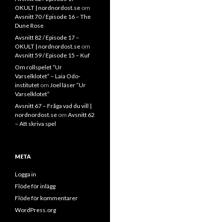
OKULT | nordnordost.se
om
Avsnitt 70 / Episode 16 – The
Dune Rose
Avsnitt 82 / Episode 17 –
OKULT | nordnordost.se
om
Avsnitt 59 / Episode 15 – Kuf
Om rollspelet “Ur
Varselklotet” – Laia Odo-
institutet
om
Joel läser ”Ur
Varselklotet”
Avsnitt 67 – Fråga vad du vill |
nordnordost.se
om
Avsnitt 62
– Att skriva spel
META
Logga in
Flöde för inlägg
Flöde för kommentarer
WordPress.org