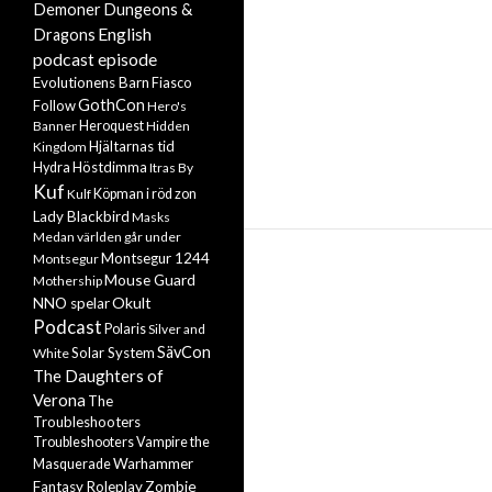
Demoner
Dungeons &
English
Dragons
podcast episode
Evolutionens Barn
Fiasco
GothCon
Follow
Hero's
Banner
Heroquest
Hidden
Hjältarnas tid
Kingdom
Höstdimma
Hydra
Itras By
Kuf
Kulf
Köpman i röd zon
Lady Blackbird
Masks
Medan världen går under
Montsegur 1244
Montsegur
Mouse Guard
Mothership
Okult
NNO spelar
Podcast
Polaris
Silver and
SävCon
Solar System
White
The Daughters of
Verona
The
Troubleshooters
Troubleshooters
Vampire the
Warhammer
Masquerade
Zombie
Fantasy Roleplay