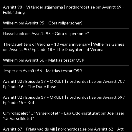
Avsnitt 98 – Vi tänder stjärnorna | nordnordost.se
om
Avsnitt 69 –
Folkbildning
Wilhelm
om
Avsnitt 95 – Göra rollpersoner?
Hasselsnok
om
Avsnitt 95 – Göra rollpersoner?
The Daughters of Verona – 10 year anniversary | Wilhelm's Games
om
Avsnitt 90 / Episode 18 – The Daughters of Verona
Wilhelm
om
Avsnitt 56 – Mattias testar OSR
Jesper
om
Avsnitt 56 – Mattias testar OSR
Avsnitt 82 / Episode 17 – OKULT | nordnordost.se
om
Avsnitt 70 /
Episode 16 – The Dune Rose
Avsnitt 82 / Episode 17 – OKULT | nordnordost.se
om
Avsnitt 59 /
Episode 15 – Kuf
Om rollspelet “Ur Varselklotet” – Laia Odo-institutet
om
Joel läser
”Ur Varselklotet”
Avsnitt 67 – Fråga vad du vill | nordnordost.se
om
Avsnitt 62 – Att