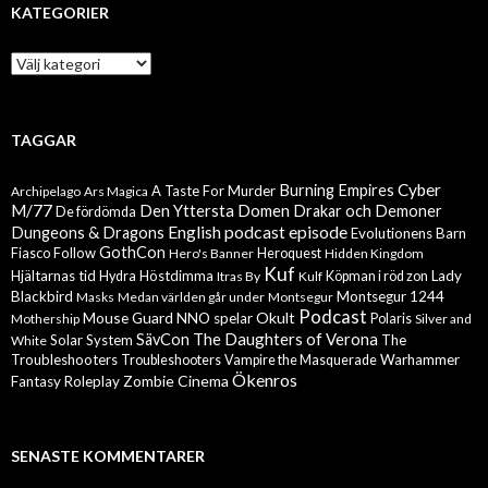
KATEGORIER
Kategorier
TAGGAR
Cyber
Burning Empires
A Taste For Murder
Archipelago
Ars Magica
M/77
Den Yttersta Domen
Drakar och Demoner
De fördömda
English podcast episode
Dungeons & Dragons
Evolutionens Barn
GothCon
Follow
Fiasco
Hero's Banner
Heroquest
Hidden Kingdom
Kuf
Hjältarnas tid
Höstdimma
Lady
Hydra
Itras By
Kulf
Köpman i röd zon
Blackbird
Montsegur 1244
Masks
Medan världen går under
Montsegur
Podcast
Mouse Guard
Okult
NNO spelar
Mothership
Polaris
Silver and
The Daughters of Verona
SävCon
Solar System
The
White
Troubleshooters
Warhammer
Troubleshooters
Vampire the Masquerade
Ökenros
Zombie Cinema
Fantasy Roleplay
SENASTE KOMMENTARER