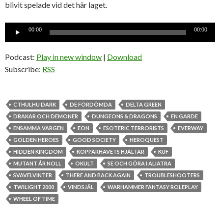
blivit spelade vid det här laget.
Ljudspelare
00:00
00:00
Podcast:
Play in new window
|
Download
Subscribe:
RSS
CTHULHU DARK
DE FÖRDÖMDA
DELTA GREEN
DRAKAR OCH DEMONER
DUNGEONS & DRAGONS
EN GARDE
ENSAMMA VARGEN
EON
ESOTERIC TERRORISTS
EVERWAY
GOLDEN HEROES
GOOD SOCIETY
HEROQUEST
HIDDEN KINGDOM
KOPPARHAVETS HJÄLTAR
KUF
MUTANT ÅR NOLL
OKULT
SE OCH GÖRA I ALIATRA
SVAVELVINTER
THERE AND BACK AGAIN
TROUBLESHOOTERS
TWILIGHT 2000
VINDSJÄL
WARHAMMER FANTASY ROLEPLAY
WHEEL OF TIME