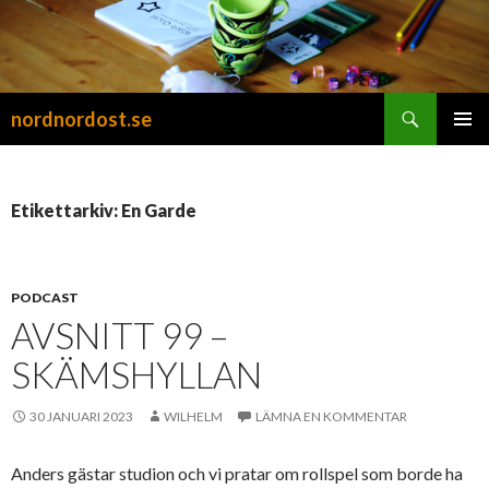
Sök
nordnordost.se
HOPPA
PRIMÄR
TILL
MENY
INNEHÅLL
Etikettarkiv: En Garde
PODCAST
AVSNITT 99 –
SKÄMSHYLLAN
30 JANUARI 2023
WILHELM
LÄMNA EN KOMMENTAR
Anders gästar studion och vi pratar om rollspel som borde ha