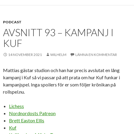
PODCAST
AVSNITT 93 – KAMPANJ I
KUF
14 NOVEMBER 2021
WILHELM
LÄMNA EN KOMMENTAR
Mattias gästar studion och han har precis avslutat en lång
kampanj i Kuf så vi passar på att prata om hur Kuf funkar i
kampanjspel. Inga spoilers för er som följer krönikan på
rollspel.nu.
Lichess
Nordnordosts Patreon
Brett Easton Ellis
Kuf