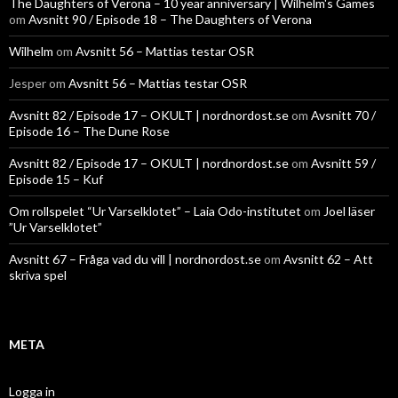
The Daughters of Verona – 10 year anniversary | Wilhelm's Games
om
Avsnitt 90 / Episode 18 – The Daughters of Verona
Wilhelm
om
Avsnitt 56 – Mattias testar OSR
Jesper
om
Avsnitt 56 – Mattias testar OSR
Avsnitt 82 / Episode 17 – OKULT | nordnordost.se
om
Avsnitt 70 /
Episode 16 – The Dune Rose
Avsnitt 82 / Episode 17 – OKULT | nordnordost.se
om
Avsnitt 59 /
Episode 15 – Kuf
Om rollspelet “Ur Varselklotet” – Laia Odo-institutet
om
Joel läser
”Ur Varselklotet”
Avsnitt 67 – Fråga vad du vill | nordnordost.se
om
Avsnitt 62 – Att
skriva spel
META
Logga in