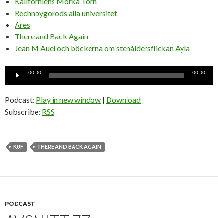
Kaliforniens Mörka Torn
Rechnoygorods alla universitet
Ares
There and Back Again
Jean M Auel och böckerna om stenåldersflickan Ayla
Ljudspelare
00:00
00:00
Podcast:
Play in new window
|
Download
Subscribe:
RSS
KUF
THERE AND BACK AGAIN
PODCAST