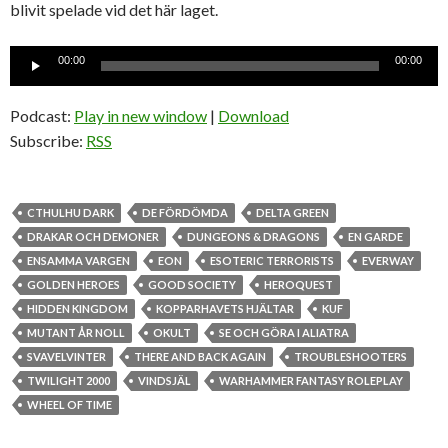
blivit spelade vid det här laget.
Ljudspelare
00:00
00:00
Podcast:
Play in new window
|
Download
Subscribe:
RSS
CTHULHU DARK
DE FÖRDÖMDA
DELTA GREEN
DRAKAR OCH DEMONER
DUNGEONS & DRAGONS
EN GARDE
ENSAMMA VARGEN
EON
ESOTERIC TERRORISTS
EVERWAY
GOLDEN HEROES
GOOD SOCIETY
HEROQUEST
HIDDEN KINGDOM
KOPPARHAVETS HJÄLTAR
KUF
MUTANT ÅR NOLL
OKULT
SE OCH GÖRA I ALIATRA
SVAVELVINTER
THERE AND BACK AGAIN
TROUBLESHOOTERS
TWILIGHT 2000
VINDSJÄL
WARHAMMER FANTASY ROLEPLAY
WHEEL OF TIME