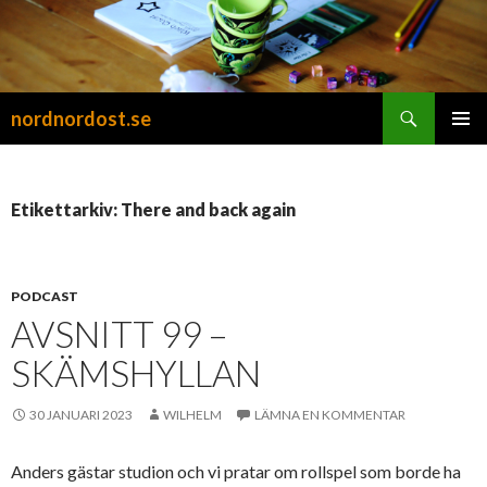
Sök
nordnordost.se
HOPPA
PRIMÄR
TILL
MENY
INNEHÅLL
Etikettarkiv: There and back again
PODCAST
AVSNITT 99 –
SKÄMSHYLLAN
30 JANUARI 2023
WILHELM
LÄMNA EN KOMMENTAR
Anders gästar studion och vi pratar om rollspel som borde ha