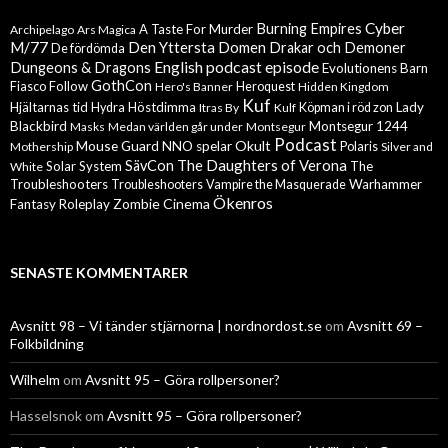
Cyber
Burning Empires
A Taste For Murder
Archipelago
Ars Magica
M/77
Den Yttersta Domen
Drakar och Demoner
De fördömda
English podcast episode
Dungeons & Dragons
Evolutionens Barn
GothCon
Follow
Fiasco
Hero's Banner
Heroquest
Hidden Kingdom
Kuf
Hjältarnas tid
Höstdimma
Lady
Hydra
Itras By
Kulf
Köpman i röd zon
Blackbird
Montsegur 1244
Masks
Medan världen går under
Montsegur
Podcast
Mouse Guard
Okult
NNO spelar
Mothership
Polaris
Silver and
The Daughters of Verona
SävCon
Solar System
The
White
Troubleshooters
Warhammer
Troubleshooters
Vampire the Masquerade
Ökenros
Zombie Cinema
Fantasy Roleplay
SENASTE KOMMENTARER
Avsnitt 98 – Vi tänder stjärnorna | nordnordost.se
om
Avsnitt 69 –
Folkbildning
Wilhelm
om
Avsnitt 95 – Göra rollpersoner?
Hasselsnok
om
Avsnitt 95 – Göra rollpersoner?