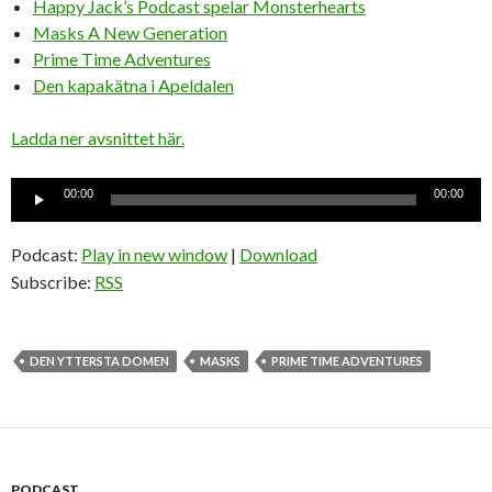
Happy Jack’s Podcast spelar Monsterhearts
Masks A New Generation
Prime Time Adventures
Den kapakätna i Apeldalen
Ladda ner avsnittet här.
Ljudspelare
00:00
00:00
Podcast:
Play in new window
|
Download
Subscribe:
RSS
DEN YTTERSTA DOMEN
MASKS
PRIME TIME ADVENTURES
PODCAST