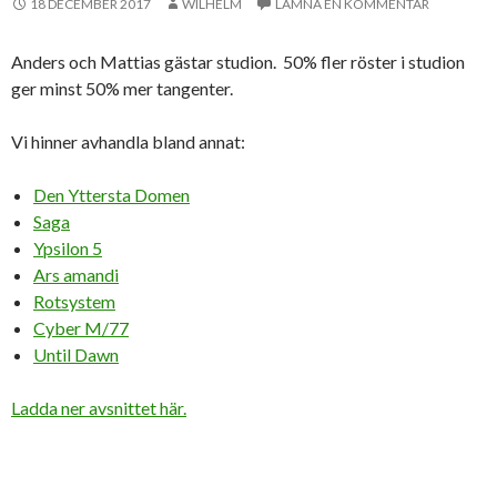
18 DECEMBER 2017
WILHELM
LÄMNA EN KOMMENTAR
Anders och Mattias gästar studion. 50% fler röster i studion
ger minst 50% mer tangenter.
Vi hinner avhandla bland annat:
Den Yttersta Domen
Saga
Ypsilon 5
Ars amandi
Rotsystem
Cyber M/77
Until Dawn
Ladda ner avsnittet här.