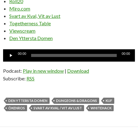
Roll20
Miro.com
Svart av Kval, Vit av Lust
Togetherness Table
Viewscream
Den Yttersta Domen
Ljudspelare
00:00
00:00
Podcast:
Play in new window
|
Download
Subscribe:
RSS
DEN YTTERSTA DOMEN
DUNGEONS & DRAGONS
KUF
ÖKENROS
SVART AV KVAL / VIT AV LUST
WHITEHACK