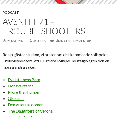
PODCAST
AVSNITT 71 –
TROUBLESHOOTERS
21 MAJ 2020
WILHELM
LÄMNA EN KOMMENTAR
Ronja gästar studion, vi pratar om det kommande rollspelet
Troubleshooters, att illustrera rollspel, nostalgivågen och en
massa andra saker.
Evolutionens Barn
Ödesväktarna
More than human
Ökenros
Den yttersta domen
The Daughters of Verona