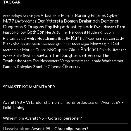
TAGGAR
Cyber
Burning Empires
A Taste For Murder
Archipelago
Ars Magica
M/77
Den Yttersta Domen
Drakar och Demoner
De fördömda
English podcast episode
Dungeons & Dragons
Evolutionens Barn
GothCon
Follow
Fiasco
Hero's Banner
Heroquest
Hidden Kingdom
Kuf
Hjältarnas tid
Höstdimma
Lady
Hydra
Itras By
Kulf
Köpman i röd zon
Blackbird
Montsegur 1244
Masks
Medan världen går under
Montsegur
Podcast
Mouse Guard
Okult
NNO spelar
Mothership
Polaris
Silver and
The Daughters of Verona
SävCon
Solar System
The
White
Troubleshooters
Warhammer
Troubleshooters
Vampire the Masquerade
Ökenros
Zombie Cinema
Fantasy Roleplay
SENASTE KOMMENTARER
Avsnitt 98 – Vi tänder stjärnorna | nordnordost.se
om
Avsnitt 69 –
Folkbildning
Wilhelm
om
Avsnitt 95 – Göra rollpersoner?
Hasselsnok
om
Avsnitt 95 – Göra rollpersoner?