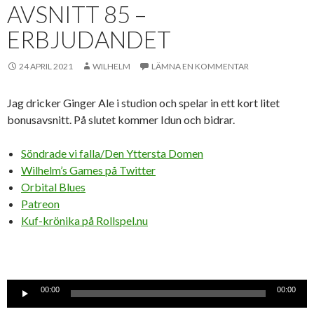
AVSNITT 85 –
ERBJUDANDET
24 APRIL 2021
WILHELM
LÄMNA EN KOMMENTAR
Jag dricker Ginger Ale i studion och spelar in ett kort litet
bonusavsnitt. På slutet kommer Idun och bidrar.
Söndrade vi falla/Den Yttersta Domen
Wilhelm’s Games på Twitter
Orbital Blues
Patreon
Kuf-krönika på Rollspel.nu
Ljudspelare
00:00
00:00