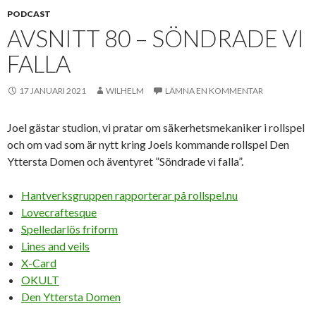
PODCAST
AVSNITT 80 – SÖNDRADE VI
FALLA
17 JANUARI 2021
WILHELM
LÄMNA EN KOMMENTAR
Joel gästar studion, vi pratar om säkerhetsmekaniker i rollspel
och om vad som är nytt kring Joels kommande rollspel Den
Yttersta Domen och äventyret ”Söndrade vi falla”.
Hantverksgruppen rapporterar på rollspel.nu
Lovecraftesque
Spelledarlös friform
Lines and veils
X-Card
OKULT
Den Yttersta Domen