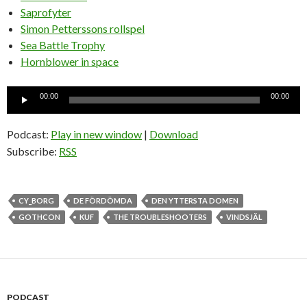
Saprofyter
Simon Petterssons rollspel
Sea Battle Trophy
Hornblower in space
Ljudspelare
00:00
00:00
Podcast:
Play in new window
|
Download
Subscribe:
RSS
CY_BORG
DE FÖRDÖMDA
DEN YTTERSTA DOMEN
GOTHCON
KUF
THE TROUBLESHOOTERS
VINDSJÄL
PODCAST