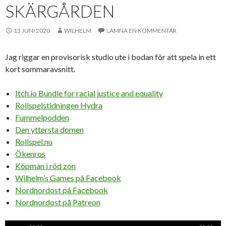
SKÄRGÅRDEN
13 JUNI 2020
WILHELM
LÄMNA EN KOMMENTAR
Jag riggar en provisorisk studio ute i bodan för att spela in ett
kort sommaravsnitt.
Itch.io Bundle for racial justice and equality
Rollspelstidningen Hydra
Fummelpodden
Den yttersta domen
Rollspel.nu
Ökenros
Köpman i röd zon
Wilhelm’s Games på Facebook
Nordnordost på Facebook
Nordnordost på Patreon
Ljudspelare