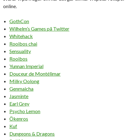
online.
GothCon
Wilhelm’s Games på Twitter
Whitehack
Rooibos chai
Sensuality
Rooibos
Yunnan Imperial
Douceur de Montélimar
Milky Oolong
Genmaicha
Jasminte
Earl Grey
Psycho Lemon
Ökenros
Kuf
Dungeons & Dragons