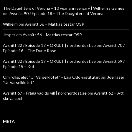
The Daughters of Verona – 10 year anniversary | Wilhelm's Games
om
Avsnitt 90 / Episode 18 – The Daughters of Verona
Wilhelm
om
Avsnitt 56 – Mattias testar OSR
Jesper
om
Avsnitt 56 – Mattias testar OSR
Avsnitt 82 / Episode 17 – OKULT | nordnordost.se
om
Avsnitt 70 /
Episode 16 – The Dune Rose
Avsnitt 82 / Episode 17 – OKULT | nordnordost.se
om
Avsnitt 59 /
Episode 15 – Kuf
Om rollspelet “Ur Varselklotet” – Laia Odo-institutet
om
Joel läser
”Ur Varselklotet”
Avsnitt 67 – Fråga vad du vill | nordnordost.se
om
Avsnitt 62 – Att
skriva spel
META