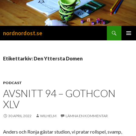
Sök
nordnordost.se
HOPPA
PRIMÄR
TILL
MENY
INNEHÅLL
Etikettarkiv: Den Yttersta Domen
PODCAST
AVSNITT 94 – GOTHCON
XLV
30 APRIL 2022
WILHELM
LÄMNA EN KOMMENTAR
Anders och Ronja gästar studion, vi pratar rollspel, svamp,