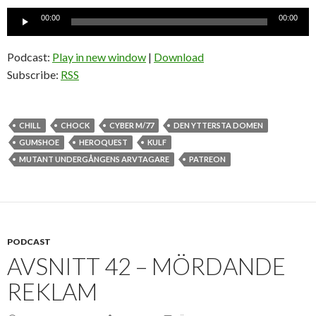
Ljudspelare
00:00
00:00
Podcast:
Play in new window
|
Download
Subscribe:
RSS
CHILL
CHOCK
CYBER M/77
DEN YTTERSTA DOMEN
GUMSHOE
HEROQUEST
KULF
MUTANT UNDERGÅNGENS ARVTAGARE
PATREON
PODCAST
AVSNITT 42 – MÖRDANDE
REKLAM