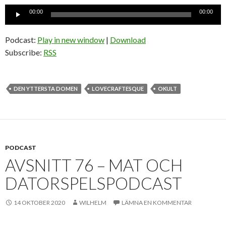
Ljudspelare
00:00
00:00
Podcast:
Play in new window
|
Download
Subscribe:
RSS
DEN YTTERSTA DOMEN
LOVECRAFTESQUE
OKULT
PODCAST
AVSNITT 76 – MAT OCH
DATORSPELSPODCAST
14 OKTOBER 2020
WILHELM
LÄMNA EN KOMMENTAR