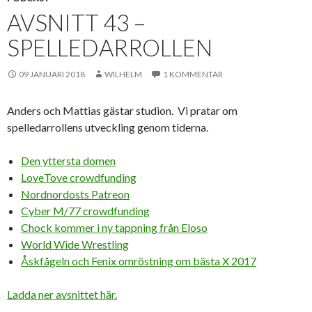
AVSNITT 43 –
SPELLEDARROLLEN
09 JANUARI 2018
WILHELM
1 KOMMENTAR
Anders och Mattias gästar studion. Vi pratar om
spelledarrollens utveckling genom tiderna.
Den yttersta domen
LoveTove crowdfunding
Nordnordosts Patreon
Cyber M/77 crowdfunding
Chock kommer i ny tappning från Eloso
World Wide Wrestling
Åskfågeln och Fenix omröstning om bästa X 2017
Ladda ner avsnittet här.