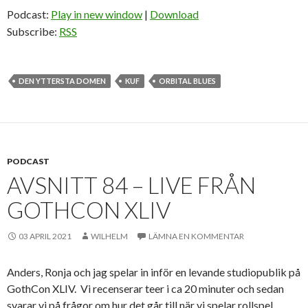
Podcast:
Play in new window
|
Download
Subscribe:
RSS
DEN YTTERSTA DOMEN
KUF
ORBITAL BLUES
PODCAST
AVSNITT 84 – LIVE FRÅN
GOTHCON XLIV
03 APRIL 2021
WILHELM
LÄMNA EN KOMMENTAR
Anders, Ronja och jag spelar in inför en levande studiopublik på
GothCon XLIV. Vi recenserar teer i ca 20 minuter och sedan
svarar vi på frågor om hur det går till när vi spelar rollspel