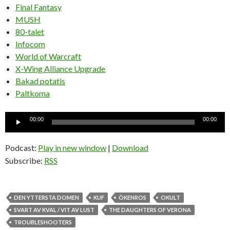
Final Fantasy
MUSH
80-talet
Infocom
World of Warcraft
X-Wing Alliance Upgrade
Bakad potatis
Paltkoma
Ljudspelare
00:00
00:00
Podcast:
Play in new window
|
Download
Subscribe:
RSS
DEN YTTERSTA DOMEN
KUF
ÖKENROS
OKULT
SVART AV KVAL / VIT AV LUST
THE DAUGHTERS OF VERONA
TROUBLESHOOTERS