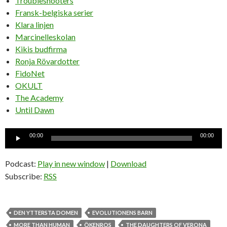
Troubleshooters
Fransk-belgiska serier
Klara linjen
Marcinelleskolan
Kikis budfirma
Ronja Rövardotter
FidoNet
OKULT
The Academy
Until Dawn
Ljudspelare
00:00
00:00
Podcast:
Play in new window
|
Download
Subscribe:
RSS
DEN YTTERSTA DOMEN
EVOLUTIONENS BARN
MORE THAN HUMAN
ÖKENROS
THE DAUGHTERS OF VERONA