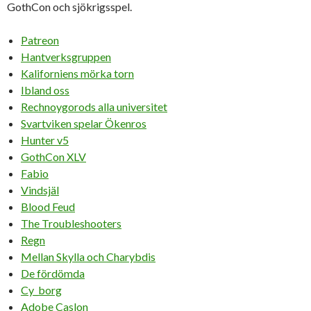
GothCon och sjökrigsspel.
Patreon
Hantverksgruppen
Kaliforniens mörka torn
Ibland oss
Rechnoygorods alla universitet
Svartviken spelar Ökenros
Hunter v5
GothCon XLV
Fabio
Vindsjäl
Blood Feud
The Troubleshooters
Regn
Mellan Skylla och Charybdis
De fördömda
Cy_borg
Adobe Caslon