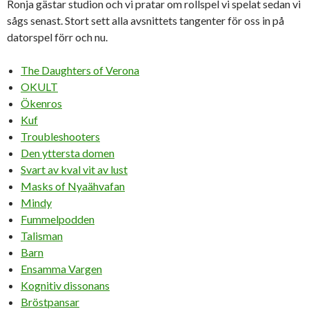
Ronja gästar studion och vi pratar om rollspel vi spelat sedan vi
sågs senast. Stort sett alla avsnittets tangenter för oss in på
datorspel förr och nu.
The Daughters of Verona
OKULT
Ökenros
Kuf
Troubleshooters
Den yttersta domen
Svart av kval vit av lust
Masks of Nyaähvafan
Mindy
Fummelpodden
Talisman
Barn
Ensamma Vargen
Kognitiv dissonans
Bröstpansar