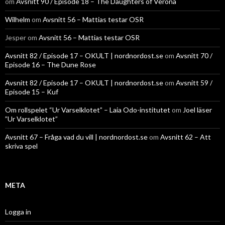
om
Avsnitt 90 / Episode 18 – The Daughters of Verona
Wilhelm
om
Avsnitt 56 – Mattias testar OSR
Jesper
om
Avsnitt 56 – Mattias testar OSR
Avsnitt 82 / Episode 17 – OKULT | nordnordost.se
om
Avsnitt 70 /
Episode 16 – The Dune Rose
Avsnitt 82 / Episode 17 – OKULT | nordnordost.se
om
Avsnitt 59 /
Episode 15 – Kuf
Om rollspelet “Ur Varselklotet” – Laia Odo-institutet
om
Joel läser
”Ur Varselklotet”
Avsnitt 67 – Fråga vad du vill | nordnordost.se
om
Avsnitt 62 – Att
skriva spel
META
Logga in