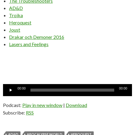
The Troubleshooters
AD&D
Troika
Heroquest
Joust
Drakar och Demoner 2016
Lasers and Feelings
Ljudspelare
00:00
00:00
Podcast:
Play in new window
|
Download
Subscribe:
RSS
AD&D
APOCALYPSE WORLD
HEROQUEST