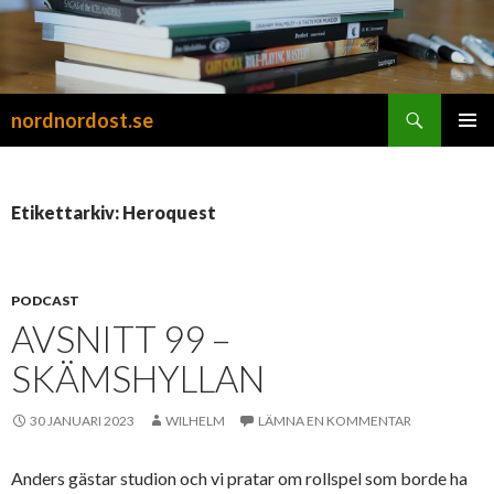
Sök
nordnordost.se
HOPPA
PRIMÄR
TILL
MENY
INNEHÅLL
Etikettarkiv: Heroquest
PODCAST
AVSNITT 99 –
SKÄMSHYLLAN
30 JANUARI 2023
WILHELM
LÄMNA EN KOMMENTAR
Anders gästar studion och vi pratar om rollspel som borde ha