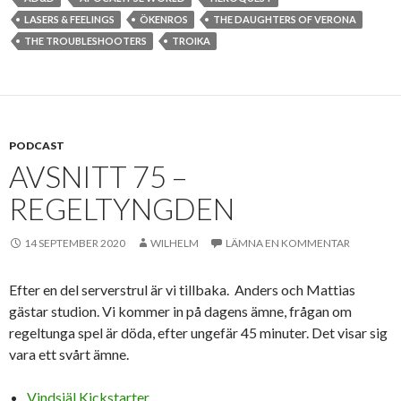
LASERS & FEELINGS
ÖKENROS
THE DAUGHTERS OF VERONA
THE TROUBLESHOOTERS
TROIKA
PODCAST
AVSNITT 75 –
REGELTYNGDEN
14 SEPTEMBER 2020
WILHELM
LÄMNA EN KOMMENTAR
Efter en del serverstrul är vi tillbaka. Anders och Mattias
gästar studion. Vi kommer in på dagens ämne, frågan om
regeltunga spel är döda, efter ungefär 45 minuter. Det visar sig
vara ett svårt ämne.
Vindsjäl Kickstarter