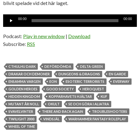
blivit spelade vid det här laget.
Ljudspelare
00:00
00:00
Podcast:
Play in new window
|
Download
Subscribe:
RSS
CTHULHU DARK
DE FÖRDÖMDA
DELTA GREEN
DRAKAR OCH DEMONER
DUNGEONS & DRAGONS
EN GARDE
ENSAMMA VARGEN
EON
ESOTERIC TERRORISTS
EVERWAY
GOLDEN HEROES
GOOD SOCIETY
HEROQUEST
HIDDEN KINGDOM
KOPPARHAVETS HJÄLTAR
KUF
MUTANT ÅR NOLL
OKULT
SE OCH GÖRA I ALIATRA
SVAVELVINTER
THERE AND BACK AGAIN
TROUBLESHOOTERS
TWILIGHT 2000
VINDSJÄL
WARHAMMER FANTASY ROLEPLAY
WHEEL OF TIME