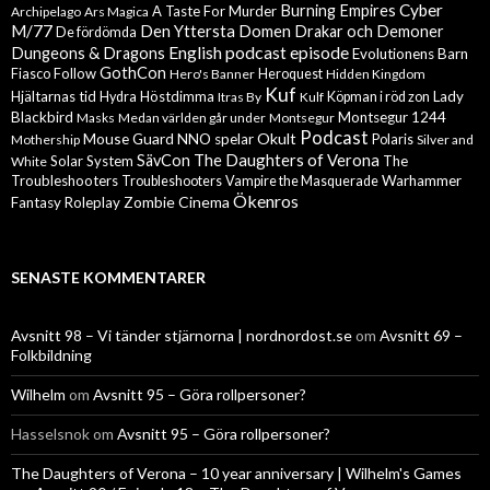
Cyber
Burning Empires
A Taste For Murder
Archipelago
Ars Magica
M/77
Den Yttersta Domen
Drakar och Demoner
De fördömda
English podcast episode
Dungeons & Dragons
Evolutionens Barn
GothCon
Follow
Fiasco
Hero's Banner
Heroquest
Hidden Kingdom
Kuf
Hjältarnas tid
Höstdimma
Lady
Hydra
Itras By
Kulf
Köpman i röd zon
Blackbird
Montsegur 1244
Masks
Medan världen går under
Montsegur
Podcast
Mouse Guard
Okult
NNO spelar
Mothership
Polaris
Silver and
The Daughters of Verona
SävCon
Solar System
The
White
Troubleshooters
Warhammer
Troubleshooters
Vampire the Masquerade
Ökenros
Zombie Cinema
Fantasy Roleplay
SENASTE KOMMENTARER
Avsnitt 98 – Vi tänder stjärnorna | nordnordost.se
om
Avsnitt 69 –
Folkbildning
Wilhelm
om
Avsnitt 95 – Göra rollpersoner?
Hasselsnok
om
Avsnitt 95 – Göra rollpersoner?
The Daughters of Verona – 10 year anniversary | Wilhelm's Games