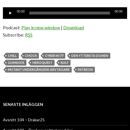
Ljudspelare
00:00
00:00
Podcast:
Play in new window
|
Download
Subscribe:
RSS
CHILL
CHOCK
CYBER M/77
DEN YTTERSTA DOMEN
GUMSHOE
HEROQUEST
KULF
MUTANT UNDERGÅNGENS ARVTAGARE
PATREON
SENASTE INLÄGGEN
Avsnitt 104 – Drakar25