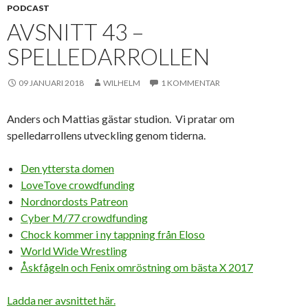
PODCAST
AVSNITT 43 –
SPELLEDARROLLEN
09 JANUARI 2018
WILHELM
1 KOMMENTAR
Anders och Mattias gästar studion. Vi pratar om
spelledarrollens utveckling genom tiderna.
Den yttersta domen
LoveTove crowdfunding
Nordnordosts Patreon
Cyber M/77 crowdfunding
Chock kommer i ny tappning från Eloso
World Wide Wrestling
Åskfågeln och Fenix omröstning om bästa X 2017
Ladda ner avsnittet här.