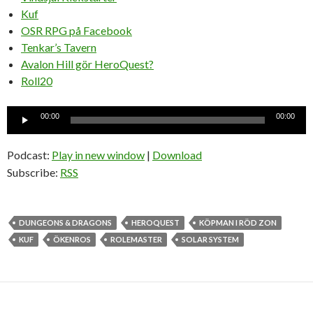
Kuf
OSR RPG på Facebook
Tenkar’s Tavern
Avalon Hill gör HeroQuest?
Roll20
Ljudspelare
00:00
00:00
Podcast:
Play in new window
|
Download
Subscribe:
RSS
DUNGEONS & DRAGONS
HEROQUEST
KÖPMAN I RÖD ZON
KUF
ÖKENROS
ROLEMASTER
SOLAR SYSTEM