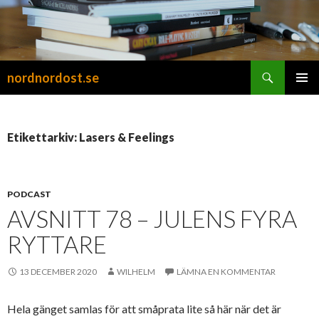
Sök
nordnordost.se
HOPPA
PRIMÄR
TILL
MENY
INNEHÅLL
Etikettarkiv: Lasers & Feelings
PODCAST
AVSNITT 78 – JULENS FYRA
RYTTARE
13 DECEMBER 2020
WILHELM
LÄMNA EN KOMMENTAR
Hela gänget samlas för att småprata lite så här när det är