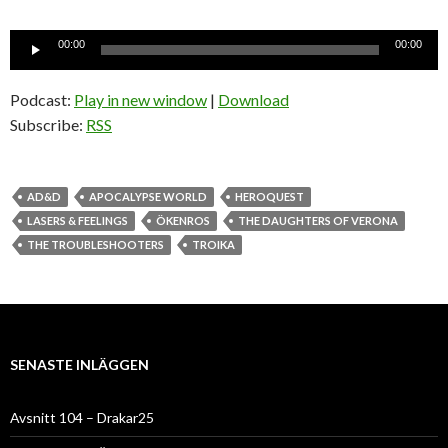
Ljudspelare
00:00
00:00
Podcast:
Play in new window
|
Download
Subscribe:
RSS
AD&D
APOCALYPSE WORLD
HEROQUEST
LASERS & FEELINGS
ÖKENROS
THE DAUGHTERS OF VERONA
THE TROUBLESHOOTERS
TROIKA
SENASTE INLÄGGEN
Avsnitt 104 – Drakar25