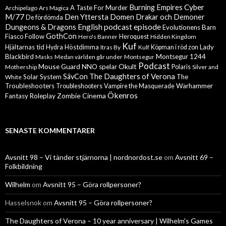
Cyber
Burning Empires
A Taste For Murder
Archipelago
Ars Magica
M/77
Den Yttersta Domen
Drakar och Demoner
De fördömda
English podcast episode
Dungeons & Dragons
Evolutionens Barn
GothCon
Follow
Fiasco
Hero's Banner
Heroquest
Hidden Kingdom
Kuf
Hjältarnas tid
Höstdimma
Lady
Hydra
Itras By
Kulf
Köpman i röd zon
Blackbird
Montsegur 1244
Masks
Medan världen går under
Montsegur
Podcast
Mouse Guard
Okult
NNO spelar
Mothership
Polaris
Silver and
The Daughters of Verona
SävCon
Solar System
The
White
Troubleshooters
Warhammer
Troubleshooters
Vampire the Masquerade
Ökenros
Zombie Cinema
Fantasy Roleplay
SENASTE KOMMENTARER
Avsnitt 98 – Vi tänder stjärnorna | nordnordost.se
om
Avsnitt 69 –
Folkbildning
Wilhelm
om
Avsnitt 95 – Göra rollpersoner?
Hasselsnok
om
Avsnitt 95 – Göra rollpersoner?
The Daughters of Verona – 10 year anniversary | Wilhelm's Games