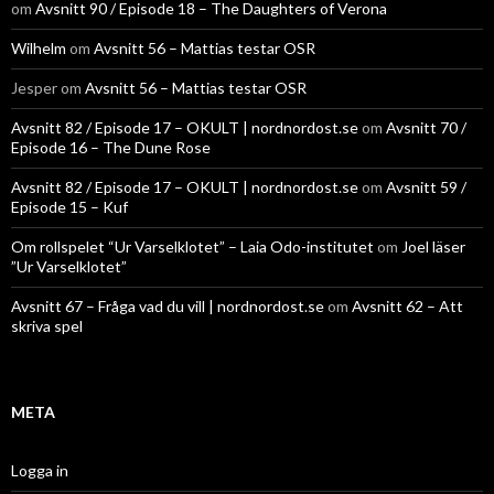
om
Avsnitt 90 / Episode 18 – The Daughters of Verona
Wilhelm
om
Avsnitt 56 – Mattias testar OSR
Jesper
om
Avsnitt 56 – Mattias testar OSR
Avsnitt 82 / Episode 17 – OKULT | nordnordost.se
om
Avsnitt 70 /
Episode 16 – The Dune Rose
Avsnitt 82 / Episode 17 – OKULT | nordnordost.se
om
Avsnitt 59 /
Episode 15 – Kuf
Om rollspelet “Ur Varselklotet” – Laia Odo-institutet
om
Joel läser
”Ur Varselklotet”
Avsnitt 67 – Fråga vad du vill | nordnordost.se
om
Avsnitt 62 – Att
skriva spel
META
Logga in