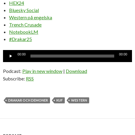
HEX24
Bluesky Social
Western på engelska
Trench Crusade
NotebookLM
#Drakar25
Ljudspelare
00:00
00:00
Podcast:
Play in new window
|
Download
Subscribe:
RSS
DRAKAR OCH DEMONER
KUF
WESTERN