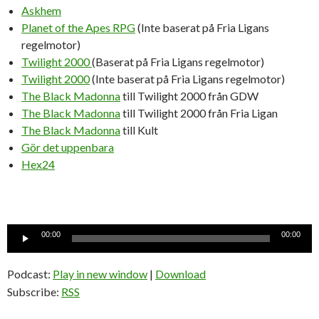
Askhem
Planet of the Apes RPG
(Inte baserat på Fria Ligans
regelmotor)
Twilight 2000
(Baserat på Fria Ligans regelmotor)
Twilight 2000
(Inte baserat på Fria Ligans regelmotor)
The Black Madonna
till Twilight 2000 från GDW
The Black Madonna
till Twilight 2000 från Fria Ligan
The Black Madonna
till Kult
Gör det uppenbara
Hex24
Ljudspelare
00:00
00:00
Podcast:
Play in new window
|
Download
Subscribe:
RSS