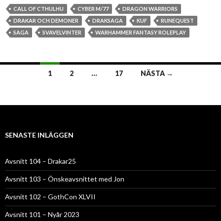
CALL OF CTHULHU
CYBER M/77
DRAGON WARRIORS
DRAKAR OCH DEMONER
DRAKSAGA
KUF
RUNEQUEST
SAGA
SVAVELVINTER
WARHAMMER FANTASY ROLEPLAY
Inläggsnavigering
1
2
…
17
NÄSTA →
SENASTE INLÄGGEN
Avsnitt 104 – Drakar25
Avsnitt 103 – Önskeavsnittet med Jon
Avsnitt 102 – GothCon XLVII
Avsnitt 101 – Nyår 2023