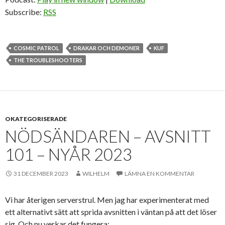
Subscribe:
RSS
COSMIC PATROL
DRAKAR OCH DEMONER
KUF
THE TROUBLESHOOTERS
OKATEGORISERADE
NÖDSÄNDAREN – AVSNITT
101 – NYÅR 2023
31 DECEMBER 2023
WILHELM
LÄMNA EN KOMMENTAR
Vi har återigen serverstrul. Men jag har experimenterat med
ett alternativt sätt att sprida avsnitten i väntan på att det löser
sig. Och nu verkar det fungera: