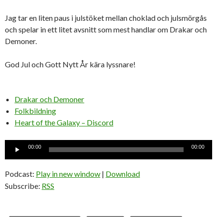
Jag tar en liten paus i julstöket mellan choklad och julsmörgås
och spelar in ett litet avsnitt som mest handlar om Drakar och
Demoner.
God Jul och Gott Nytt År kära lyssnare!
Drakar och Demoner
Folkbildning
Heart of the Galaxy – Discord
Ljudspelare
00:00
00:00
Podcast:
Play in new window
|
Download
Subscribe:
RSS