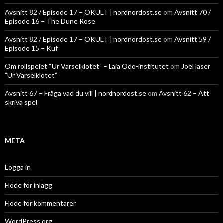
Avsnitt 82 / Episode 17 – OKULT | nordnordost.se
om
Avsnitt 70 /
Episode 16 – The Dune Rose
Avsnitt 82 / Episode 17 – OKULT | nordnordost.se
om
Avsnitt 59 /
Episode 15 – Kuf
Om rollspelet “Ur Varselklotet” – Laia Odo-institutet
om
Joel läser
”Ur Varselklotet”
Avsnitt 67 – Fråga vad du vill | nordnordost.se
om
Avsnitt 62 – Att
skriva spel
META
Logga in
Flöde för inlägg
Flöde för kommentarer
WordPress.org