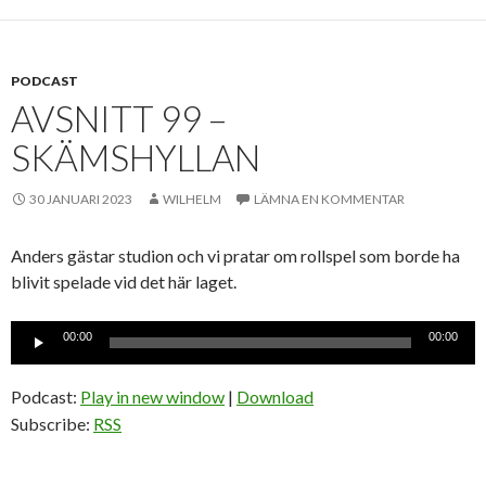
PODCAST
AVSNITT 99 –
SKÄMSHYLLAN
30 JANUARI 2023
WILHELM
LÄMNA EN KOMMENTAR
Anders gästar studion och vi pratar om rollspel som borde ha
blivit spelade vid det här laget.
Ljudspelare
00:00
00:00
Podcast:
Play in new window
|
Download
Subscribe:
RSS