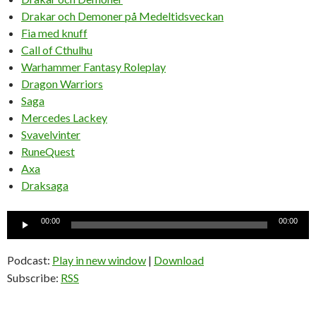
Drakar och Demoner på Medeltidsveckan
Fia med knuff
Call of Cthulhu
Warhammer Fantasy Roleplay
Dragon Warriors
Saga
Mercedes Lackey
Svavelvinter
RuneQuest
Axa
Draksaga
Ljudspelare
00:00
00:00
Podcast:
Play in new window
|
Download
Subscribe:
RSS