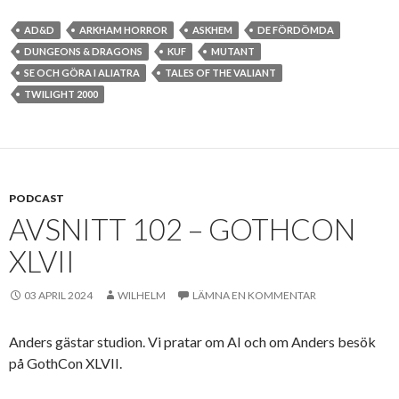
AD&D
ARKHAM HORROR
ASKHEM
DE FÖRDÖMDA
DUNGEONS & DRAGONS
KUF
MUTANT
SE OCH GÖRA I ALIATRA
TALES OF THE VALIANT
TWILIGHT 2000
PODCAST
AVSNITT 102 – GOTHCON
XLVII
03 APRIL 2024
WILHELM
LÄMNA EN KOMMENTAR
Anders gästar studion. Vi pratar om AI och om Anders besök
på GothCon XLVII.