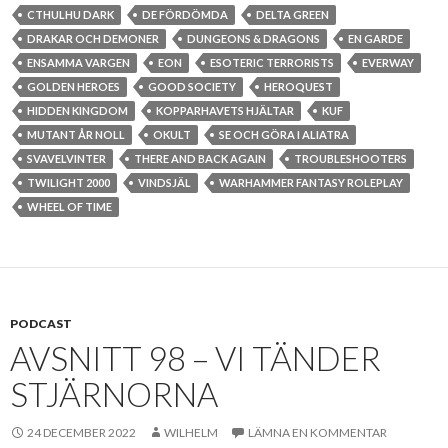
CTHULHU DARK
DE FÖRDÖMDA
DELTA GREEN
DRAKAR OCH DEMONER
DUNGEONS & DRAGONS
EN GARDE
ENSAMMA VARGEN
EON
ESOTERIC TERRORISTS
EVERWAY
GOLDEN HEROES
GOOD SOCIETY
HEROQUEST
HIDDEN KINGDOM
KOPPARHAVETS HJÄLTAR
KUF
MUTANT ÅR NOLL
OKULT
SE OCH GÖRA I ALIATRA
SVAVELVINTER
THERE AND BACK AGAIN
TROUBLESHOOTERS
TWILIGHT 2000
VINDSJÄL
WARHAMMER FANTASY ROLEPLAY
WHEEL OF TIME
PODCAST
AVSNITT 98 – VI TÄNDER
STJÄRNORNA
24 DECEMBER 2022
WILHELM
LÄMNA EN KOMMENTAR