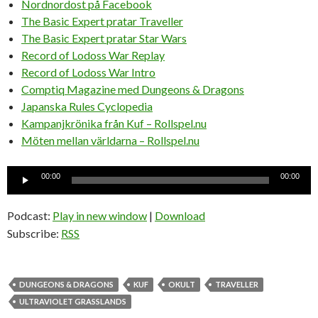
Nordnordost på Facebook
The Basic Expert pratar Traveller
The Basic Expert pratar Star Wars
Record of Lodoss War Replay
Record of Lodoss War Intro
Comptiq Magazine med Dungeons & Dragons
Japanska Rules Cyclopedia
Kampanjkrönika från Kuf – Rollspel.nu
Möten mellan världarna – Rollspel.nu
Ljudspelare
00:00
00:00
Podcast:
Play in new window
|
Download
Subscribe:
RSS
DUNGEONS & DRAGONS
KUF
OKULT
TRAVELLER
ULTRAVIOLET GRASSLANDS