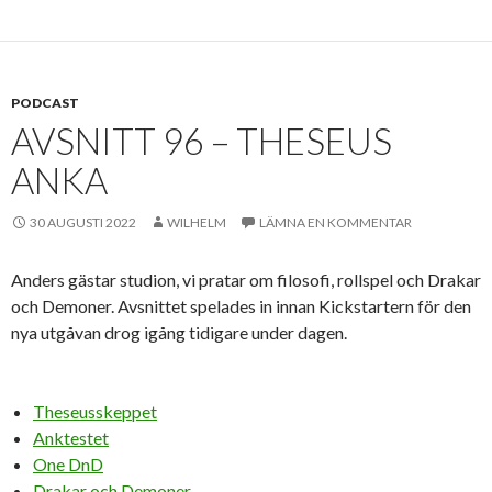
PODCAST
AVSNITT 96 – THESEUS
ANKA
30 AUGUSTI 2022
WILHELM
LÄMNA EN KOMMENTAR
Anders gästar studion, vi pratar om filosofi, rollspel och Drakar
och Demoner. Avsnittet spelades in innan Kickstartern för den
nya utgåvan drog igång tidigare under dagen.
Theseusskeppet
Anktestet
One DnD
Drakar och Demoner