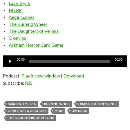
Lasertryck
MERP
Aegir Games
The Burning Wheel
The Daughters of Verona
Ökenros
Arkham Horror Card Game
Ljudspelare
00:00
00:00
Podcast:
Play in new window
|
Download
Subscribe:
RSS
BURNING EMPIRES
BURNING WHEEL
DRAKAR OCH DEMONER
DUNGEONS & DRAGONS
MERP
ÖKENROS
THE DAUGHTERS OF VERONA