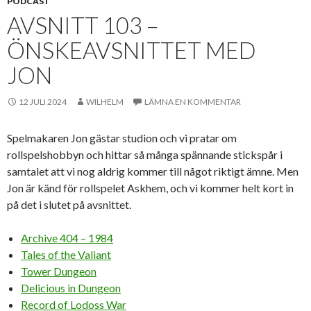
PODCAST
AVSNITT 103 –
ÖNSKEAVSNITTET MED
JON
12 JULI 2024
WILHELM
LÄMNA EN KOMMENTAR
Spelmakaren Jon gästar studion och vi pratar om
rollspelshobbyn och hittar så många spännande stickspår i
samtalet att vi nog aldrig kommer till något riktigt ämne. Men
Jon är känd för rollspelet Askhem, och vi kommer helt kort in
på det i slutet på avsnittet.
Archive 404 – 1984
Tales of the Valiant
Tower Dungeon
Delicious in Dungeon
Record of Lodoss War