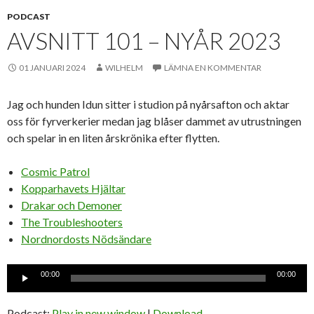
PODCAST
AVSNITT 101 – NYÅR 2023
01 JANUARI 2024
WILHELM
LÄMNA EN KOMMENTAR
Jag och hunden Idun sitter i studion på nyårsafton och aktar
oss för fyrverkerier medan jag blåser dammet av utrustningen
och spelar in en liten årskrönika efter flytten.
Cosmic Patrol
Kopparhavets Hjältar
Drakar och Demoner
The Troubleshooters
Nordnordosts Nödsändare
Ljudspelare
00:00
00:00
Podcast:
Play in new window
|
Download