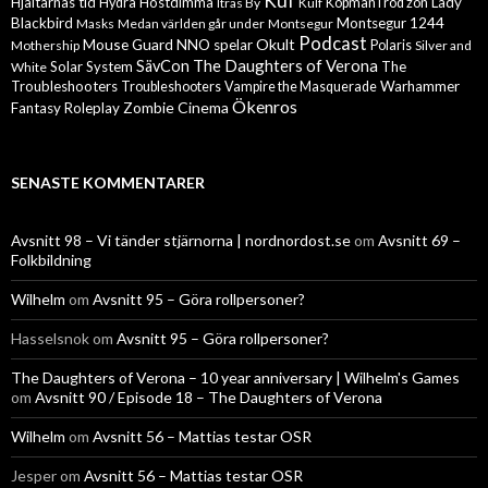
Kuf
Hjältarnas tid
Höstdimma
Lady
Hydra
Itras By
Kulf
Köpman i röd zon
Blackbird
Montsegur 1244
Masks
Medan världen går under
Montsegur
Podcast
Mouse Guard
Okult
NNO spelar
Mothership
Polaris
Silver and
The Daughters of Verona
SävCon
Solar System
The
White
Troubleshooters
Warhammer
Troubleshooters
Vampire the Masquerade
Ökenros
Zombie Cinema
Fantasy Roleplay
SENASTE KOMMENTARER
Avsnitt 98 – Vi tänder stjärnorna | nordnordost.se
om
Avsnitt 69 –
Folkbildning
Wilhelm
om
Avsnitt 95 – Göra rollpersoner?
Hasselsnok
om
Avsnitt 95 – Göra rollpersoner?
The Daughters of Verona – 10 year anniversary | Wilhelm's Games
om
Avsnitt 90 / Episode 18 – The Daughters of Verona
Wilhelm
om
Avsnitt 56 – Mattias testar OSR
Jesper
om
Avsnitt 56 – Mattias testar OSR