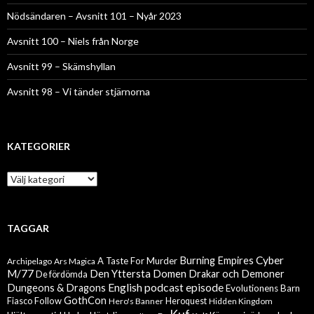
Nödsändaren – Avsnitt 101 – Nyår 2023
Avsnitt 100 – Niels från Norge
Avsnitt 99 – Skämshyllan
Avsnitt 98 – Vi tänder stjärnorna
KATEGORIER
Kategorier
TAGGAR
Cyber
Burning Empires
A Taste For Murder
Archipelago
Ars Magica
M/77
Den Yttersta Domen
Drakar och Demoner
De fördömda
English podcast episode
Dungeons & Dragons
Evolutionens Barn
GothCon
Follow
Fiasco
Hero's Banner
Heroquest
Hidden Kingdom