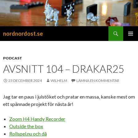
Sök
nordnordost.se
HOPPA
PRIMÄR
TILL
MENY
INNEHÅLL
PODCAST
AVSNITT 104 – DRAKAR25
23 DECEMBER 2024
WILHELM
LÄMNA EN KOMMENTAR
Jag tar en paus i julstöket och pratar en massa, kanske mest om
ett spännade projekt för nästa år!
Zoom H4 Handy Recorder
Outside the box
Rollspel.nu och då