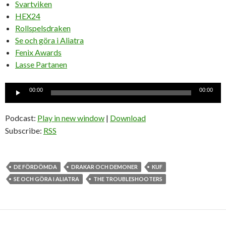
Svartviken
HEX24
Rollspelsdraken
Se och göra i Aliatra
Fenix Awards
Lasse Partanen
Ljudspelare
00:00
00:00
Podcast:
Play in new window
|
Download
Subscribe:
RSS
DE FÖRDÖMDA
DRAKAR OCH DEMONER
KUF
SE OCH GÖRA I ALIATRA
THE TROUBLESHOOTERS