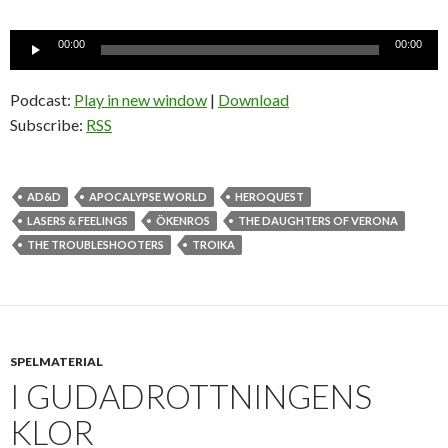
Ljudspelare
00:00
00:00
Podcast:
Play in new window
|
Download
Subscribe:
RSS
AD&D
APOCALYPSE WORLD
HEROQUEST
LASERS & FEELINGS
ÖKENROS
THE DAUGHTERS OF VERONA
THE TROUBLESHOOTERS
TROIKA
SPELMATERIAL
I GUDADROTTNINGENS
KLOR