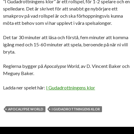
”I Gudadrottningens klor” är ett rollspel, för 1-2 spelare och en
spelledare. Det är skrivet för att snabbt ge nybörjare ett
smakprov på vad rollspel är och ska förhoppningsvis kunna
möta ett behov som vi har upplevt i våra spelsalonger.
Det tar 30 minuter att läsa och förstå, fem minuter att komma
igång med och 15-60 minuter att spela, beroende på när ni vill
bryta.
Reglerna bygger på
Apocalypse World,
av D. Vincent Baker och
Meguey Baker.
Ladda ner spelet här:
I Gudadrottningens klor
APOCALYPSE WORLD
I GUDADROTTNINGENS KLOR