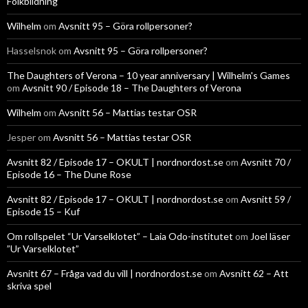
Folkbildning
Wilhelm
om
Avsnitt 95 – Göra rollpersoner?
Hasselsnok
om
Avsnitt 95 – Göra rollpersoner?
The Daughters of Verona – 10 year anniversary | Wilhelm's Games
om
Avsnitt 90 / Episode 18 – The Daughters of Verona
Wilhelm
om
Avsnitt 56 – Mattias testar OSR
Jesper
om
Avsnitt 56 – Mattias testar OSR
Avsnitt 82 / Episode 17 – OKULT | nordnordost.se
om
Avsnitt 70 /
Episode 16 – The Dune Rose
Avsnitt 82 / Episode 17 – OKULT | nordnordost.se
om
Avsnitt 59 /
Episode 15 – Kuf
Om rollspelet “Ur Varselklotet” – Laia Odo-institutet
om
Joel läser
”Ur Varselklotet”
Avsnitt 67 – Fråga vad du vill | nordnordost.se
om
Avsnitt 62 – Att
skriva spel