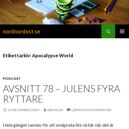
Sök
nordnordost.se
HOPPA
PRIMÄR
TILL
MENY
INNEHÅLL
Etikettarkiv: Apocalypse World
PODCAST
AVSNITT 78 – JULENS FYRA
RYTTARE
13 DECEMBER 2020
WILHELM
LÄMNA EN KOMMENTAR
Hela gänget samlas för att småprata lite så här när det är