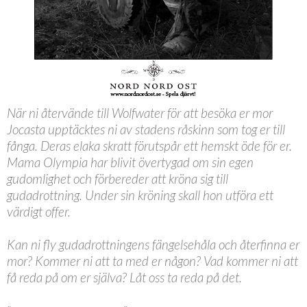
När ni återvände till Wolfwater för att besöka er mor
Jocasta upptäcktes ni av stadens råskinn som tog er till
fånga. Deras elaka skratt förutspår ett hemskt öde för er.
Mama Olympia har blivit övertygad om sin egen
gudomlighet och förbereder att kröna sig till
gudadrottning. Under sin kröning skall hon utföra ett
värdigt offer.
Kan ni fly gudadrottningens fängelsehåla och återfinna er
mor? Kommer ni att ta med er någon? Vad kommer ni att
få reda på om er själva? Låt oss ta reda på det.