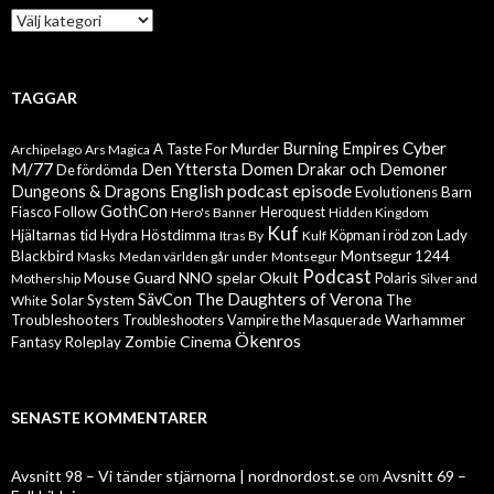
Kategorier
TAGGAR
Cyber
Burning Empires
A Taste For Murder
Archipelago
Ars Magica
M/77
Den Yttersta Domen
Drakar och Demoner
De fördömda
English podcast episode
Dungeons & Dragons
Evolutionens Barn
GothCon
Follow
Fiasco
Hero's Banner
Heroquest
Hidden Kingdom
Kuf
Hjältarnas tid
Höstdimma
Lady
Hydra
Itras By
Kulf
Köpman i röd zon
Blackbird
Montsegur 1244
Masks
Medan världen går under
Montsegur
Podcast
Mouse Guard
Okult
NNO spelar
Mothership
Polaris
Silver and
The Daughters of Verona
SävCon
Solar System
The
White
Troubleshooters
Warhammer
Troubleshooters
Vampire the Masquerade
Ökenros
Zombie Cinema
Fantasy Roleplay
SENASTE KOMMENTARER
Avsnitt 98 – Vi tänder stjärnorna | nordnordost.se
om
Avsnitt 69 –