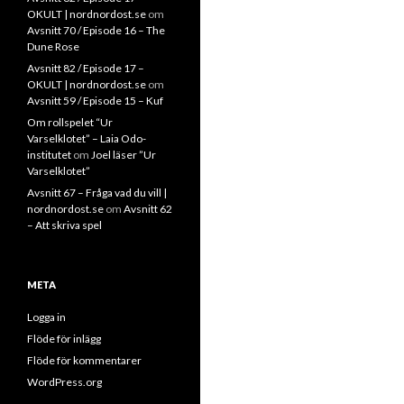
OKULT | nordnordost.se
om
Avsnitt 70 / Episode 16 – The
Dune Rose
Avsnitt 82 / Episode 17 –
OKULT | nordnordost.se
om
Avsnitt 59 / Episode 15 – Kuf
Om rollspelet “Ur
Varselklotet” – Laia Odo-
institutet
om
Joel läser ”Ur
Varselklotet”
Avsnitt 67 – Fråga vad du vill |
nordnordost.se
om
Avsnitt 62
– Att skriva spel
META
Logga in
Flöde för inlägg
Flöde för kommentarer
WordPress.org