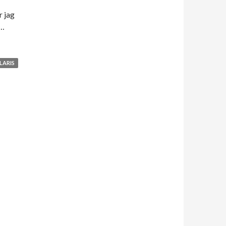
r jag
g…
LARIS