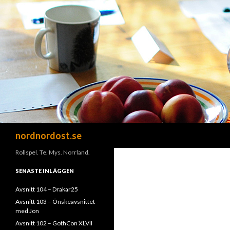
Sök
nordnordost.se
Rollspel. Te. Mys. Norrland.
SENASTE INLÄGGEN
Avsnitt 104 – Drakar25
Avsnitt 103 – Önskeavsnittet
med Jon
Avsnitt 102 – GothCon XLVII