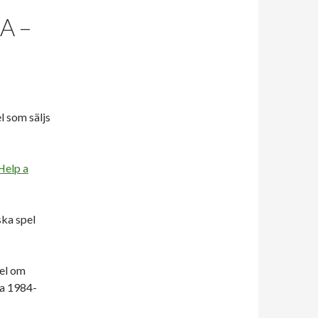
A –
l som säljs
Help a
ska spel
pel om
ka 1984-