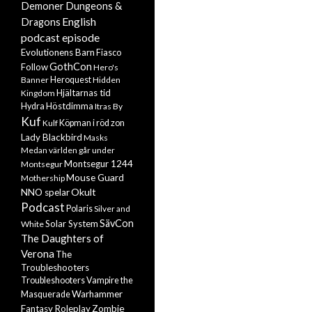
Demoner
Dungeons &
English
Dragons
podcast episode
Evolutionens Barn
Fiasco
GothCon
Follow
Hero's
Banner
Heroquest
Hidden
Hjältarnas tid
Kingdom
Höstdimma
Hydra
Itras By
Kuf
Kulf
Köpman i röd zon
Lady Blackbird
Masks
Medan världen går under
Montsegur 1244
Montsegur
Mouse Guard
Mothership
Okult
NNO spelar
Podcast
Polaris
Silver and
SävCon
Solar System
White
The Daughters of
Verona
The
Troubleshooters
Troubleshooters
Vampire the
Warhammer
Masquerade
Zombie
Fantasy Roleplay