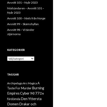
Avsnitt 101 – Nyår 2023
Nödsändaren – Avsnitt 101 –
Nyår 2023
Avsnitt 100 – Niels från Norge
Avsnitt 99 – Skämshyllan
Avsnitt 98 – Vi tänder
stjärnorna
KATEGORIER
Kategorier
TAGGAR
A
Archipelago
Ars Magica
Burning
Taste For Murder
Cyber M/77
Empires
De
Den Yttersta
fördömda
Domen
Drakar och