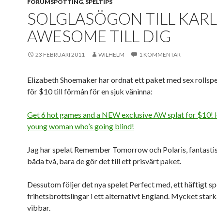
FORUMSPOTTING
,
SPELTIPS
SOLGLASÖGON TILL KARL
AWESOME TILL DIG
23 FEBRUARI 2011
WILHELM
1 KOMMENTAR
Elizabeth Shoemaker har ordnat ett paket med sex rollspe
för $10 till förmån för en sjuk väninna:
Get 6 hot games and a NEW exclusive AW splat for $10! 
young woman who’s going blind!
Jag har spelat Remember Tomorrow och Polaris, fantasti
båda två, bara de gör det till ett prisvärt paket.
Dessutom följer det nya spelet Perfect med, ett häftigt s
frihetsbrottslingar i ett alternativt England. Mycket star
vibbar.