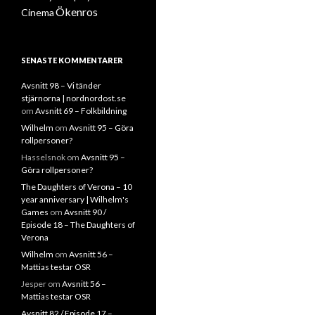
Ökenros
Cinema
SENASTE KOMMENTARER
Avsnitt 98 – Vi tänder
stjärnorna | nordnordost.se
om
Avsnitt 69 – Folkbildning
Wilhelm
om
Avsnitt 95 – Göra
rollpersoner?
Hasselsnok
om
Avsnitt 95 –
Göra rollpersoner?
The Daughters of Verona – 10
year anniversary | Wilhelm's
Games
om
Avsnitt 90 /
Episode 18 – The Daughters of
Verona
Wilhelm
om
Avsnitt 56 –
Mattias testar OSR
Jesper
om
Avsnitt 56 –
Mattias testar OSR
Avsnitt 82 / Episode 17 –