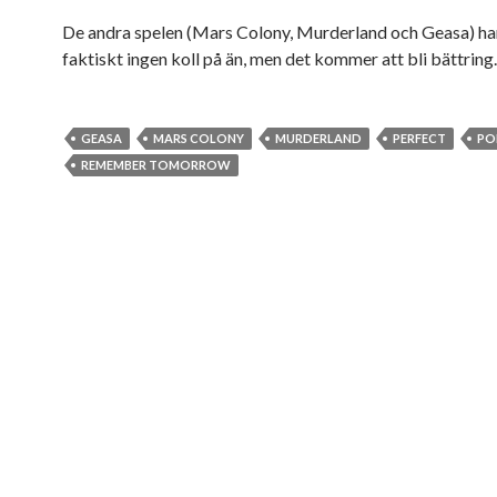
De andra spelen (Mars Colony, Murderland och Geasa) ha
faktiskt ingen koll på än, men det kommer att bli bättrin
GEASA
MARS COLONY
MURDERLAND
PERFECT
PO
REMEMBER TOMORROW