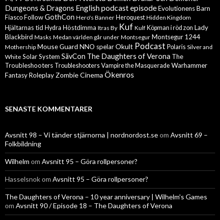
English podcast episode
Dungeons & Dragons
Evolutionens Barn
GothCon
Follow
Fiasco
Hero's Banner
Heroquest
Hidden Kingdom
Kuf
Hjältarnas tid
Höstdimma
Lady
Hydra
Itras By
Kulf
Köpman i röd zon
Blackbird
Montsegur 1244
Masks
Medan världen går under
Montsegur
Podcast
Mouse Guard
Okult
NNO spelar
Mothership
Polaris
Silver and
The Daughters of Verona
SävCon
Solar System
The
White
Troubleshooters
Warhammer
Troubleshooters
Vampire the Masquerade
Ökenros
Zombie Cinema
Fantasy Roleplay
SENASTE KOMMENTARER
Avsnitt 98 – Vi tänder stjärnorna | nordnordost.se
om
Avsnitt 69 –
Folkbildning
Wilhelm
om
Avsnitt 95 – Göra rollpersoner?
Hasselsnok
om
Avsnitt 95 – Göra rollpersoner?
The Daughters of Verona – 10 year anniversary | Wilhelm's Games
om
Avsnitt 90 / Episode 18 – The Daughters of Verona