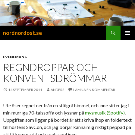
Sök
nordnordost.se
HOPPA
PRIMÄR
TILL
MENY
INNEHÅLL
EVENEMANG
REGNDROPPAR OCH
KONVENTSDRÖMMAR
14 SEPTEMBER 2011
ANDERS
LÄMNA EN KOMMENTAR
Ute öser regnet ner från en stålgrå himmel, och inne sitter jag i
min murriga 70-talssoffa och lyssnar på
mysmusik (Spotify)
.
Uppgiften som ligger på bordet är att skriva ihop en foldertext
till höstens SävCon, och jag börjar känna mig riktigt peppad på
att få komma dit och spela spel igen.