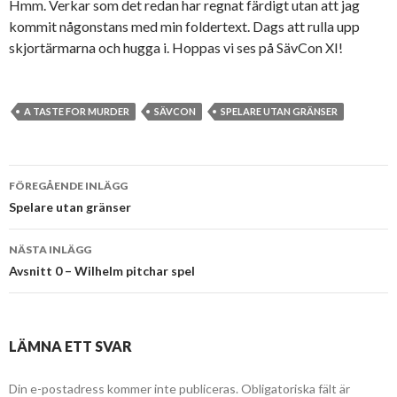
Hmm. Verkar som det redan har regnat färdigt utan att jag
kommit någonstans med min foldertext. Dags att rulla upp
skjortärmarna och hugga i. Hoppas vi ses på SävCon XI!
A TASTE FOR MURDER
SÄVCON
SPELARE UTAN GRÄNSER
Inläggsnavigering
FÖREGÅENDE INLÄGG
Spelare utan gränser
NÄSTA INLÄGG
Avsnitt 0 – Wilhelm pitchar spel
LÄMNA ETT SVAR
Din e-postadress kommer inte publiceras.
Obligatoriska fält är