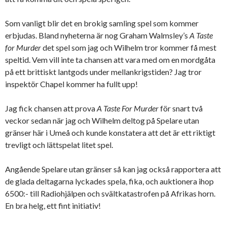
Som vanligt blir det en brokig samling spel som kommer
erbjudas. Bland nyheterna är nog Graham Walmsley’s
A Taste
for Murder
det spel som jag och Wilhelm tror kommer få mest
speltid. Vem vill inte ta chansen att vara med om en mordgåta
på ett brittiskt lantgods under mellankrigstiden? Jag tror
inspektör Chapel kommer ha fullt upp!
Jag fick chansen att prova
A Taste For Murder
för snart två
veckor sedan när jag och Wilhelm deltog på Spelare utan
gränser här i Umeå och kunde konstatera att det är ett riktigt
trevligt och lättspelat litet spel.
Angående Spelare utan gränser så kan jag också rapportera att
de glada deltagarna lyckades spela, fika, och auktionera ihop
6500:- till Radiohjälpen och svältkatastrofen på Afrikas horn.
En bra helg, ett fint initiativ!