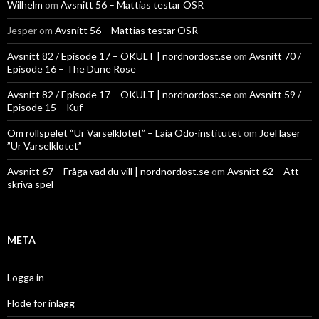
Wilhelm
om
Avsnitt 56 – Mattias testar OSR
Jesper
om
Avsnitt 56 – Mattias testar OSR
Avsnitt 82 / Episode 17 – OKULT | nordnordost.se
om
Avsnitt 70 /
Episode 16 – The Dune Rose
Avsnitt 82 / Episode 17 – OKULT | nordnordost.se
om
Avsnitt 59 /
Episode 15 – Kuf
Om rollspelet “Ur Varselklotet” – Laia Odo-institutet
om
Joel läser
”Ur Varselklotet”
Avsnitt 67 – Fråga vad du vill | nordnordost.se
om
Avsnitt 62 – Att
skriva spel
META
Logga in
Flöde för inlägg