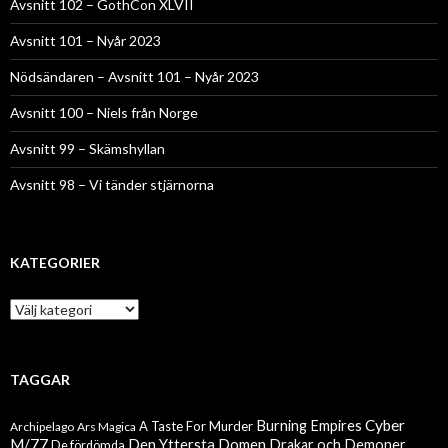
Avsnitt 102 – GothCon XLVII
Avsnitt 101 – Nyår 2023
Nödsändaren – Avsnitt 101 – Nyår 2023
Avsnitt 100 – Niels från Norge
Avsnitt 99 – Skämshyllan
Avsnitt 98 – Vi tänder stjärnorna
KATEGORIER
Kategorier
TAGGAR
Cyber
Burning Empires
A Taste For Murder
Archipelago
Ars Magica
M/77
Den Yttersta Domen
Drakar och Demoner
De fördömda