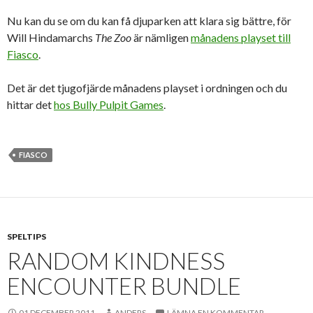
Nu kan du se om du kan få djuparken att klara sig bättre, för
Will Hindamarchs
The Zoo
är nämligen
månadens playset till
Fiasco
.
Det är det tjugofjärde månadens playset i ordningen och du
hittar det
hos Bully Pulpit Games
.
FIASCO
SPELTIPS
RANDOM KINDNESS
ENCOUNTER BUNDLE
01 DECEMBER 2011
ANDERS
LÄMNA EN KOMMENTAR