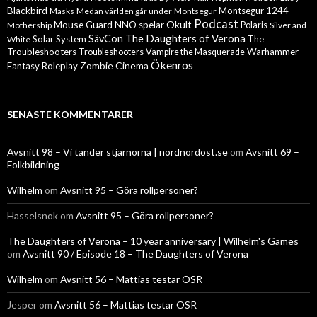
Blackbird
Montsegur 1244
Masks
Medan världen går under
Montsegur
Podcast
Mouse Guard
Okult
NNO spelar
Mothership
Polaris
Silver and
The Daughters of Verona
SävCon
Solar System
The
White
Troubleshooters
Warhammer
Troubleshooters
Vampire the Masquerade
Ökenros
Zombie Cinema
Fantasy Roleplay
SENASTE KOMMENTARER
Avsnitt 98 – Vi tänder stjärnorna | nordnordost.se
om
Avsnitt 69 –
Folkbildning
Wilhelm
om
Avsnitt 95 – Göra rollpersoner?
Hasselsnok
om
Avsnitt 95 – Göra rollpersoner?
The Daughters of Verona – 10 year anniversary | Wilhelm's Games
om
Avsnitt 90 / Episode 18 – The Daughters of Verona
Wilhelm
om
Avsnitt 56 – Mattias testar OSR
Jesper
om
Avsnitt 56 – Mattias testar OSR