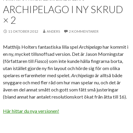
ARCHIPELAGO I NY SKRUD
× 2
11 OKTOBER 2012
ANDERS
2 KOMMENTARER
Matthijs Holters fantastiska lilla spel
Archipelago
har kommit i
en ny, mycket tillsnoffsad version. Det är Jason Morningstar
(författaren till
Fiasco
) som inte kunde hålla fingrarna borta,
utan istället gjorde ny fin layout och hörde sig för om olika
spelares erfarenheter med spelet.
Archipelago
är alltså både
snyggare och med fler råd om hur man spelar nu, och det är
även en del annat smått och gott som fått små justeringar
(bland annat har antalet resolutionskort ökat från åtta till 16).
Här hittar du nya versionen!