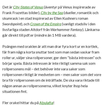
Det är
City-States of Venus
(äventyr på Venus inspirerade av
Frank Frazettas bilder),
City by the Sea
(dueller, romantik och
skumrask i en stad inspirerad av Ellen Kushners roman
Swordspoint
), och
Crown of the Empire
(vanligt stadsliv i den
livsfarliga staden Altdorf från
Warhammer Fantasy
). Länkarna
går direkt till pdf:er (mindre än 1 MB vardera).
Poängen med oraklen är att man drar fyra kort ur en kortlek,
får fram några korta snuttar text som man sedan vaskar fram
roller ur, väljer sina rollpersoner, ger dem ”bästa intressen” och
börjar spela. Bästa intressen är inte riktigt samma sak som
rollpersonens mål – det behöver inte vara saker som
rollpersonen riktigt är medveten om – men saker som det vore
bra för rollpersonen om de inträffade. De ska vara riktade till
någon annan av rollpersonerna, vilket knyter ihop hela
situationen fint.
Fler orakel hittar du på
Abulafia
!