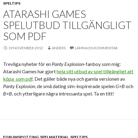
SPELTIPS
ATARASHI GAMES
SPELUTBUD TILLGÄNGLIGT
SOM PDF
19 NOVEMBER 2012
ANDERS
LÄMNA EN KOMMENTAR
Trevliga nyheter för en
Panty Explosion
-fanboy som mig:
Atarashi Games har gjort
hela sitt utbud av spel tillgängligt att
köpa som pdf
. Det gäller både nya och gamla versionen av
Panty Explosion
, de små dating sim-inspirerade spelen
G×B
och
B×B
, och ytterligare några intressanta spel. Ta en titt!
FORUMSPOTTING
,
SPELMATERIAL
,
SPELTIPS