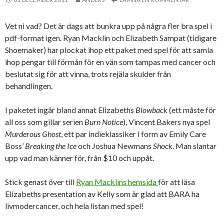
Vet ni vad? Det är dags att bunkra upp på några fler bra spel i
pdf-format igen. Ryan Macklin och Elizabeth Sampat (tidigare
Shoemaker) har plockat ihop ett paket med spel för att samla
ihop pengar till förmån för en vän som tampas med cancer och
beslutat sig för att vinna, trots rejäla skulder från
behandlingen.
I paketet ingår bland annat Elizabeths
Blowback
(ett måste för
all oss som gillar serien
Burn Notice
), Vincent Bakers nya spel
Murderous Ghost
, ett par indieklassiker i form av Emily Care
Boss’
Breaking the Ice
och Joshua Newmans
Shock
. Man slantar
upp vad man känner för, från $10 och uppåt.
Stick genast över till
Ryan Macklins hemsida
för att läsa
Elizabeths presentation av Kelly som är glad att BARA ha
livmodercancer, och hela listan med spel!