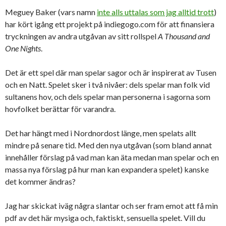
Meguey Baker (vars namn
inte alls uttalas som jag alltid trott
)
har kört igång ett projekt på indiegogo.com för att finansiera
tryckningen av andra utgåvan av sitt rollspel
A Thousand and
One Nights
.
Det är ett spel där man
spelar sagor och är inspirerat av Tusen
och en Natt. Spelet sker i två nivåer: dels spelar man folk vid
sultanens hov, och dels spelar man personerna i sagorna som
hovfolket berättar för varandra.
Det har hängt med i Nordnordost länge, men spelats allt
mindre på senare tid. Med den nya utgåvan (som bland annat
innehåller förslag på vad man kan äta medan man spelar och en
massa nya förslag på hur man kan expandera spelet) kanske
det kommer ändras?
Jag har skickat iväg några slantar och ser fram emot att få min
pdf av det här mysiga och, faktiskt, sensuella spelet. Vill du