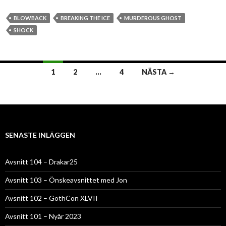
BLOWBACK
BREAKING THE ICE
MURDEROUS GHOST
SHOCK
Inläggsnavigering
1
2
…
4
NÄSTA →
SENASTE INLÄGGEN
Avsnitt 104 – Drakar25
Avsnitt 103 – Önskeavsnittet med Jon
Avsnitt 102 – GothCon XLVII
Avsnitt 101 – Nyår 2023