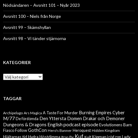
Nödsändaren – Avsnitt 101 – Nyår 2023
Avsnitt 100 – Niels från Norge
Avsnitt 99 – Skämshyllan
Avsnitt 98 – Vi tänder stjärnorna
KATEGORIER
Kategorier
TAGGAR
Cyber
Burning Empires
A Taste For Murder
Archipelago
Ars Magica
M/77
Den Yttersta Domen
Drakar och Demoner
De fördömda
English podcast episode
Dungeons & Dragons
Evolutionens Barn
GothCon
Follow
Fiasco
Hero's Banner
Heroquest
Hidden Kingdom
Kuf
Hjältarnas tid
Höstdimma
Lady
Hydra
Itras By
Kulf
Köpman i röd zon