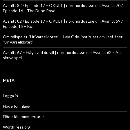
Avsnitt 82 / Episode 17 – OKULT | nordnordost.se
om
Avsnitt 70 /
Episode 16 – The Dune Rose
Avsnitt 82 / Episode 17 – OKULT | nordnordost.se
om
Avsnitt 59 /
Episode 15 – Kuf
Om rollspelet “Ur Varselklotet” – Laia Odo-institutet
om
Joel läser
”Ur Varselklotet”
Avsnitt 67 – Fråga vad du vill | nordnordost.se
om
Avsnitt 62 – Att
skriva spel
META
Logga in
Flöde för inlägg
Flöde för kommentarer
WordPress.org