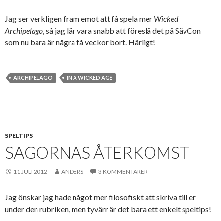
Jag ser verkligen fram emot att få spela mer
Wicked
Archipelago
, så jag lär vara snabb att föreslå det på SävCon
som nu bara är några få veckor bort. Härligt!
ARCHIPELAGO
IN A WICKED AGE
SPELTIPS
SAGORNAS ÅTERKOMST
11 JULI 2012
ANDERS
3 KOMMENTARER
Jag önskar jag hade något mer filosofiskt att skriva till er
under den rubriken, men tyvärr är det bara ett enkelt speltips!