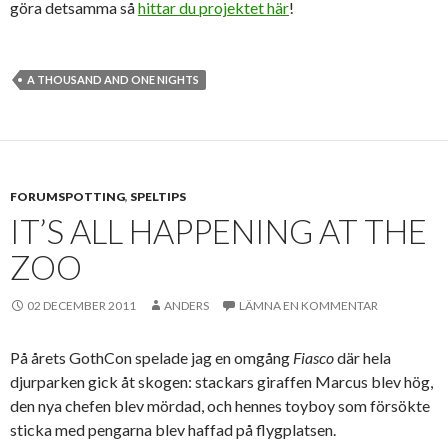
göra detsamma så
hittar du projektet här
!
A THOUSAND AND ONE NIGHTS
FORUMSPOTTING
,
SPELTIPS
IT’S ALL HAPPENING AT THE
ZOO
02 DECEMBER 2011
ANDERS
LÄMNA EN KOMMENTAR
På årets GothCon spelade jag en omgång
Fiasco
där hela
djurparken gick åt skogen: stackars giraffen Marcus blev hög,
den nya chefen blev mördad, och hennes toyboy som försökte
sticka med pengarna blev haffad på flygplatsen.