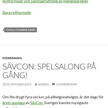
Rollformulär och sammanfattning av memplexregler
Bara rollformulär
EVOLUTIONENS BARN
EVENEMANG
SÄVCON: SPELSALONG PÅ
GÅNG!
02 OKTOBER 2014
ANDERS
1 KOMMENTAR
Om lite drygt fyra veckor, på allhelgonahelgen, är det dags för
årets upplaga
av
SävCon
, Sveriges kanske mysigaste