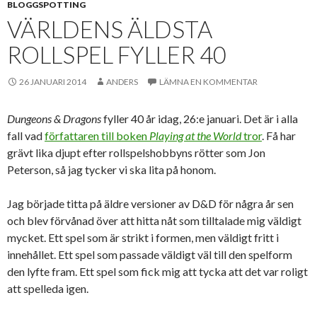
BLOGGSPOTTING
VÄRLDENS ÄLDSTA
ROLLSPEL FYLLER 40
26 JANUARI 2014
ANDERS
LÄMNA EN KOMMENTAR
Dungeons & Dragons
fyller 40 år idag, 26:e januari. Det är i alla
fall vad
författaren till boken
Playing at the World
tror
. Få har
grävt lika djupt efter rollspelshobbyns rötter som Jon
Peterson, så jag tycker vi ska lita på honom.
Jag började titta på äldre versioner av D&D för några år sen
och blev förvånad över att hitta nåt som tilltalade mig väldigt
mycket. Ett spel som är strikt i formen, men väldigt fritt i
innehållet. Ett spel som passade väldigt väl till den spelform
den lyfte fram. Ett spel som fick mig att tycka att det var roligt
att spelleda igen.