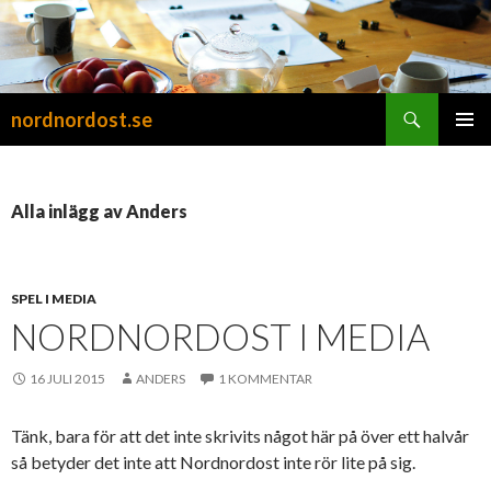
Sök
nordnordost.se
HOPPA
PRIMÄR
TILL
MENY
INNEHÅLL
Alla inlägg av Anders
SPEL I MEDIA
NORDNORDOST I MEDIA
16 JULI 2015
ANDERS
1 KOMMENTAR
Tänk, bara för att det inte skrivits något här på över ett halvår
så betyder det inte att Nordnordost inte rör lite på sig.