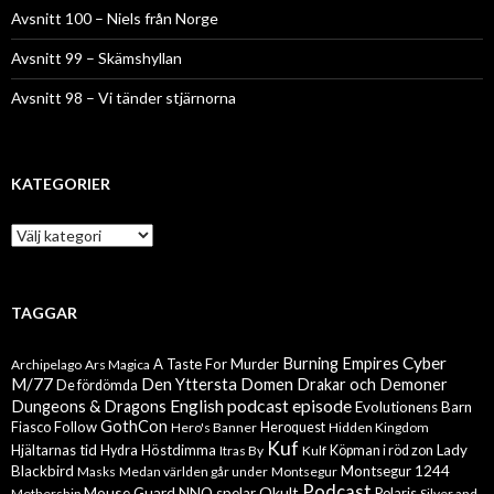
Avsnitt 100 – Niels från Norge
Avsnitt 99 – Skämshyllan
Avsnitt 98 – Vi tänder stjärnorna
KATEGORIER
Kategorier
TAGGAR
Cyber
Burning Empires
A Taste For Murder
Archipelago
Ars Magica
M/77
Den Yttersta Domen
Drakar och Demoner
De fördömda
English podcast episode
Dungeons & Dragons
Evolutionens Barn
GothCon
Follow
Fiasco
Hero's Banner
Heroquest
Hidden Kingdom
Kuf
Hjältarnas tid
Höstdimma
Lady
Hydra
Itras By
Kulf
Köpman i röd zon
Blackbird
Montsegur 1244
Masks
Medan världen går under
Montsegur
Podcast
Mouse Guard
Okult
NNO spelar
Mothership
Polaris
Silver and