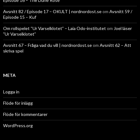
Episode 16 – The Dune Rose
Avsnitt 82 / Episode 17 – OKULT | nordnordost.se
om
Avsnitt 59 /
Episode 15 – Kuf
Om rollspelet “Ur Varselklotet” – Laia Odo-institutet
om
Joel läser
”Ur Varselklotet”
Avsnitt 67 – Fråga vad du vill | nordnordost.se
om
Avsnitt 62 – Att
skriva spel
META
Logga in
Flöde för inlägg
Flöde för kommentarer
WordPress.org