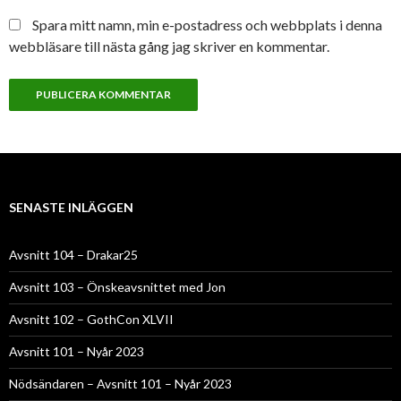
Spara mitt namn, min e-postadress och webbplats i denna
webbläsare till nästa gång jag skriver en kommentar.
SENASTE INLÄGGEN
Avsnitt 104 – Drakar25
Avsnitt 103 – Önskeavsnittet med Jon
Avsnitt 102 – GothCon XLVII
Avsnitt 101 – Nyår 2023
Nödsändaren – Avsnitt 101 – Nyår 2023