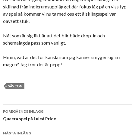
skillnad från indierumsupplägget där fokus låg på en viss typ
av spel så kommer vi nu ta med oss ett älsklingsspel var
oavsett stuk.
Nåt som är sig likt är att det blir både drop-in och
schemalagda pass som vanligt.
Hmm, vad är det för känsla som jag känner smyger sig in i
magen? Jag tror det är pepp!
SÄVCON
Inläggsnavigering
FÖREGÅENDE INLÄGG
Queera spel på Luleå Pride
NÄSTA INLÄGG