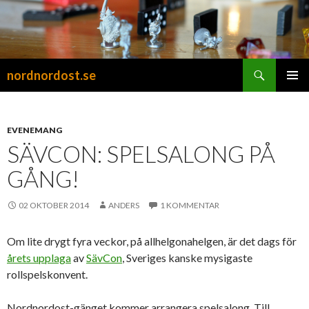
Sök
nordnordost.se
HOPPA
PRIMÄR
TILL
MENY
INNEHÅLL
EVENEMANG
SÄVCON: SPELSALONG PÅ
GÅNG!
02 OKTOBER 2014
ANDERS
1 KOMMENTAR
Om lite drygt fyra veckor, på allhelgonahelgen, är det dags för
årets upplaga
av
SävCon
, Sveriges kanske mysigaste
rollspelskonvent.
Nordnordost-gänget kommer arrangera spelsalong. Till