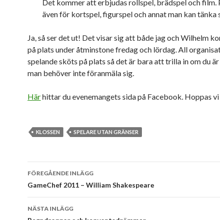
Det kommer att erbjudas rollspel, brädspel och film. P
även för kortspel, figurspel och annat man kan tänka s
Ja, så ser det ut! Det visar sig att både jag och Wilhelm 
på plats under åtminstone fredag och lördag. All organisa
spelande sköts på plats så det är bara att trilla in om du ä
man behöver inte föranmäla sig.
Här
hittar du evenemangets sida på Facebook. Hoppas vi 
KLOSSEN
SPELARE UTAN GRÄNSER
Inläggsnavigering
FÖREGÅENDE INLÄGG
GameChef 2011 – William Shakespeare
NÄSTA INLÄGG