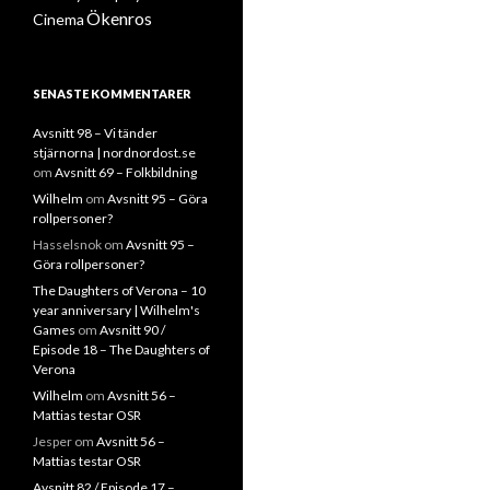
Ökenros
Cinema
SENASTE KOMMENTARER
Avsnitt 98 – Vi tänder
stjärnorna | nordnordost.se
om
Avsnitt 69 – Folkbildning
Wilhelm
om
Avsnitt 95 – Göra
rollpersoner?
Hasselsnok
om
Avsnitt 95 –
Göra rollpersoner?
The Daughters of Verona – 10
year anniversary | Wilhelm's
Games
om
Avsnitt 90 /
Episode 18 – The Daughters of
Verona
Wilhelm
om
Avsnitt 56 –
Mattias testar OSR
Jesper
om
Avsnitt 56 –
Mattias testar OSR
Avsnitt 82 / Episode 17 –