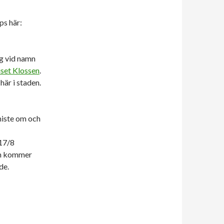
ps här:
ng vid namn
uset Klossen
.
här i staden.
miste om och
 17/8
 in kommer
de.