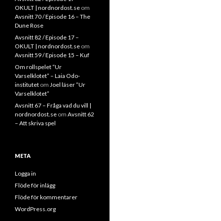
OKULT | nordnordost.se
om
Avsnitt 70 / Episode 16 – The
Dune Rose
Avsnitt 82 / Episode 17 –
OKULT | nordnordost.se
om
Avsnitt 59 / Episode 15 – Kuf
Om rollspelet “Ur
Varselklotet” – Laia Odo-
institutet
om
Joel läser ”Ur
Varselklotet”
Avsnitt 67 – Fråga vad du vill |
nordnordost.se
om
Avsnitt 62
– Att skriva spel
META
Logga in
Flöde för inlägg
Flöde för kommentarer
WordPress.org