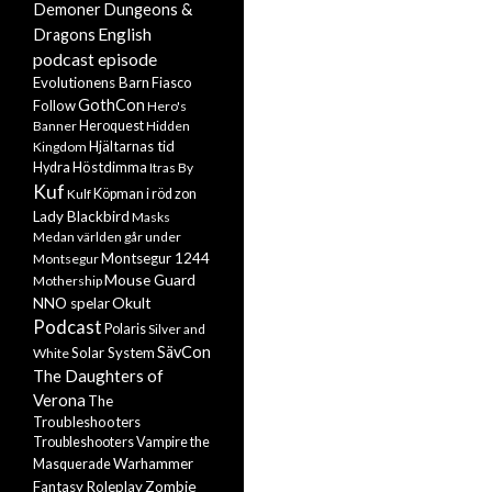
Demoner
Dungeons &
English
Dragons
podcast episode
Evolutionens Barn
Fiasco
GothCon
Follow
Hero's
Banner
Heroquest
Hidden
Hjältarnas tid
Kingdom
Höstdimma
Hydra
Itras By
Kuf
Kulf
Köpman i röd zon
Lady Blackbird
Masks
Medan världen går under
Montsegur 1244
Montsegur
Mouse Guard
Mothership
Okult
NNO spelar
Podcast
Polaris
Silver and
SävCon
Solar System
White
The Daughters of
Verona
The
Troubleshooters
Troubleshooters
Vampire the
Warhammer
Masquerade
Zombie
Fantasy Roleplay