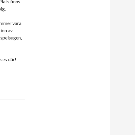
lats finns
ig.
kommer vara
tion av
r spelsugen,
ses där!