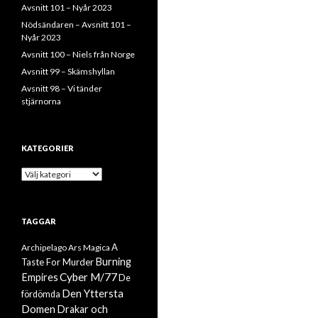
Avsnitt 101 – Nyår 2023
Nödsändaren – Avsnitt 101 –
Nyår 2023
Avsnitt 100 – Niels från Norge
Avsnitt 99 – Skämshyllan
Avsnitt 98 – Vi tänder
stjärnorna
KATEGORIER
Kategorier
TAGGAR
A
Archipelago
Ars Magica
Burning
Taste For Murder
Cyber M/77
Empires
De
Den Yttersta
fördömda
Domen
Drakar och