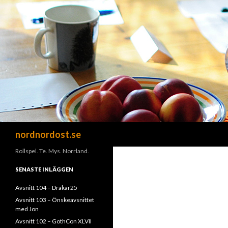
Sök
nordnordost.se
Rollspel. Te. Mys. Norrland.
SENASTE INLÄGGEN
Avsnitt 104 – Drakar25
Avsnitt 103 – Önskeavsnittet
med Jon
Avsnitt 102 – GothCon XLVII