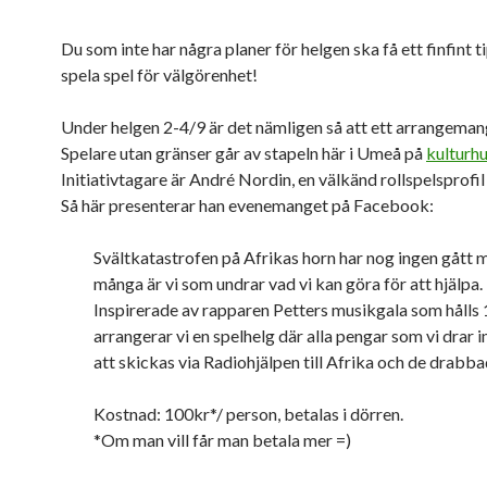
Du som inte har några planer för helgen ska få ett finfint ti
spela spel för välgörenhet!
Under helgen 2-4/9 är det nämligen så att ett arrangema
Spelare utan gränser går av stapeln här i Umeå på
kulturh
Initiativtagare är André Nordin, en välkänd rollspelsprofil 
Så här presenterar han evenemanget på Facebook:
Svältkatastrofen på Afrikas horn har nog ingen gått 
många är vi som undrar vad vi kan göra för att hjälpa.
Inspirerade av rapparen Petters musikgala som hålls
arrangerar vi en spelhelg där alla pengar som vi drar
att skickas via Radiohjälpen till Afrika och de drabba
Kostnad: 100kr*/ person, betalas i dörren.
*Om man vill får man betala mer =)