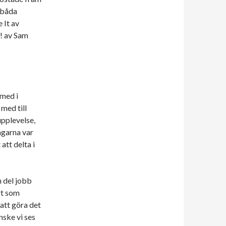
 båda
 It av
! av Sam
 med i
 med till
 upplevelse,
agarna var
att delta i
n del jobb
rt som
 att göra det
nske vi ses