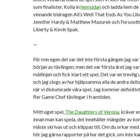
som finalister. Kolla in
hemsidan
och ladda hem de
vinnande bidragen All’s Well That Ends As You Like
Jennifer Hardy & Matthew Mazurek och Forsooth
Liberty & Kevin Spak.
—
För min egen del var det inte första gången jag var
början av tävlingen, men det var första året jag var
mållinjen och fick klart ett spel. Det var en trevlig
och jag slogs av hur hjälpsamma alla de andra delt
när vi diskuterade våra spel. Jag kommer definitivt 
fler Game Chef tävlingar i framtiden.
Mitt eget spel,
The Daughters of Verona
, kräver e
innan man kan spela, det innehåller mängder av ko
måste skrivas ut och klippas till. Om du orkar med
hör jag gärna rapporter på hur det gick, om inte ka