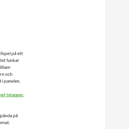
lspel på ett
Det funkar
illiam
orn och
 i panelen.
ef bloggen
,
 spända på
temat.