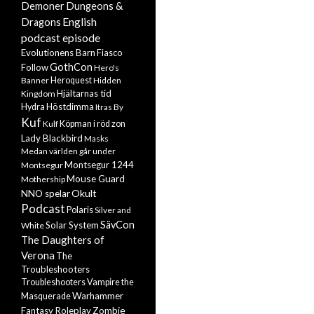
Demoner
Dungeons &
English
Dragons
podcast episode
Evolutionens Barn
Fiasco
GothCon
Follow
Hero's
Banner
Heroquest
Hidden
Hjältarnas tid
Kingdom
Höstdimma
Hydra
Itras By
Kuf
Kulf
Köpman i röd zon
Lady Blackbird
Masks
Medan världen går under
Montsegur 1244
Montsegur
Mouse Guard
Mothership
Okult
NNO spelar
Podcast
Polaris
Silver and
SävCon
Solar System
White
The Daughters of
Verona
The
Troubleshooters
Troubleshooters
Vampire the
Warhammer
Masquerade
Zombie
Fantasy Roleplay