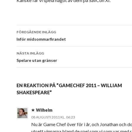
Kanske får vi spela något av dem på SävCon XI.
Inläggsnavigering
FÖREGÅENDE INLÄGG
Inför midsommarfirandet
NÄSTA INLÄGG
Spelare utan gränser
EN REAKTION PÅ ”GAMECHEF 2011 – WILLIAM
SHAKESPEARE”
Wilhelm
08 AUGUSTI 2011 KL. 06:23
Nu är Game Chef över för i år, och Jonathan och d
utsett vinnarna bland de spel som vi som var med 