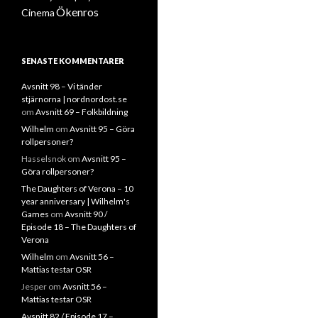
Ökenros
Cinema
SENASTE KOMMENTARER
Avsnitt 98 – Vi tänder
stjärnorna | nordnordost.se
om
Avsnitt 69 – Folkbildning
Wilhelm
om
Avsnitt 95 – Göra
rollpersoner?
Hasselsnok
om
Avsnitt 95 –
Göra rollpersoner?
The Daughters of Verona – 10
year anniversary | Wilhelm's
Games
om
Avsnitt 90 /
Episode 18 – The Daughters of
Verona
Wilhelm
om
Avsnitt 56 –
Mattias testar OSR
Jesper
om
Avsnitt 56 –
Mattias testar OSR
Avsnitt 82 / Episode 17 –