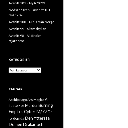
Avsnitt 101 – Nyår 2023
Nödsändaren – Avsnitt 101 –
Nyår 2023
Avsnitt 100 – Niels från Norge
Avsnitt 99 – Skämshyllan
Avsnitt 98 – Vi tänder
stjärnorna
KATEGORIER
Kategorier
TAGGAR
A
Archipelago
Ars Magica
Burning
Taste For Murder
Cyber M/77
Empires
De
Den Yttersta
fördömda
Domen
Drakar och