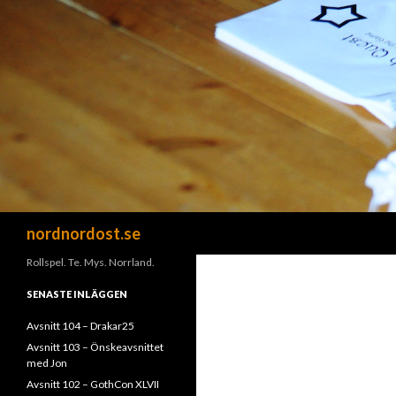
Sök
nordnordost.se
Rollspel. Te. Mys. Norrland.
SENASTE INLÄGGEN
Avsnitt 104 – Drakar25
Avsnitt 103 – Önskeavsnittet
med Jon
Avsnitt 102 – GothCon XLVII