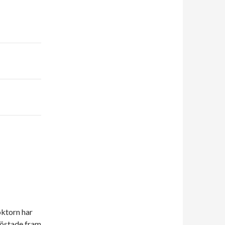
oktorn har
röstade fram