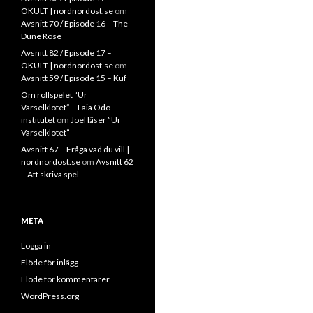
OKULT | nordnordost.se
om
Avsnitt 70 / Episode 16 – The
Dune Rose
Avsnitt 82 / Episode 17 –
OKULT | nordnordost.se
om
Avsnitt 59 / Episode 15 – Kuf
Om rollspelet “Ur
Varselklotet” – Laia Odo-
institutet
om
Joel läser ”Ur
Varselklotet”
Avsnitt 67 – Fråga vad du vill |
nordnordost.se
om
Avsnitt 62
– Att skriva spel
META
Logga in
Flöde för inlägg
Flöde för kommentarer
WordPress.org