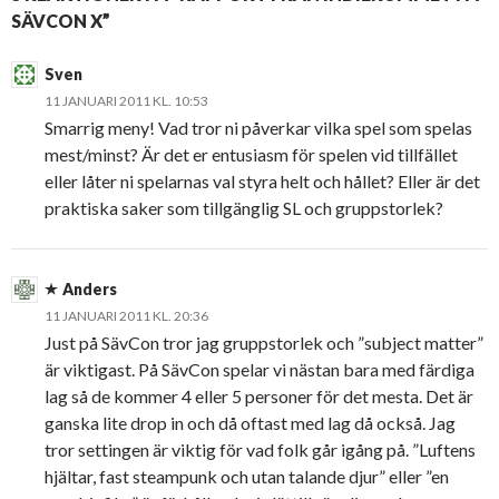
SÄVCON X”
Sven
11 JANUARI 2011 KL. 10:53
Smarrig meny! Vad tror ni påverkar vilka spel som spelas
mest/minst? Är det er entusiasm för spelen vid tillfället
eller låter ni spelarnas val styra helt och hållet? Eller är det
praktiska saker som tillgänglig SL och gruppstorlek?
Anders
11 JANUARI 2011 KL. 20:36
Just på SävCon tror jag gruppstorlek och ”subject matter”
är viktigast. På SävCon spelar vi nästan bara med färdiga
lag så de kommer 4 eller 5 personer för det mesta. Det är
ganska lite drop in och då oftast med lag då också. Jag
tror settingen är viktig för vad folk går igång på. ”Luftens
hjältar, fast steampunk och utan talande djur” eller ”en