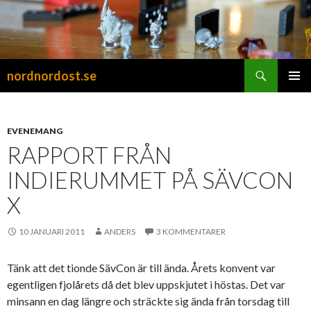
Sök
nordnordost.se
HOPPA
PRIMÄR
TILL
MENY
INNEHÅLL
EVENEMANG
RAPPORT FRÅN
INDIERUMMET PÅ SÄVCON
X
10 JANUARI 2011
ANDERS
3 KOMMENTARER
Tänk att det tionde SävCon är till ända. Årets konvent var
egentligen fjolårets då det blev uppskjutet i höstas. Det var
minsann en dag längre och sträckte sig ända från torsdag till