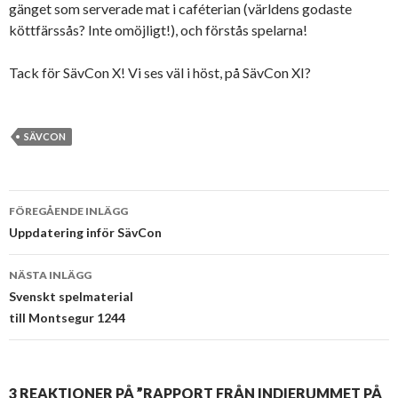
gänget som serverade mat i caféterian (världens godaste
köttfärssås? Inte omöjligt!), och förstås spelarna!
Tack för SävCon X! Vi ses väl i höst, på SävCon XI?
SÄVCON
Inläggsnavigering
FÖREGÅENDE INLÄGG
Uppdatering inför SävCon
NÄSTA INLÄGG
Svenskt spelmaterial
till Montsegur 1244
3 REAKTIONER PÅ ”RAPPORT FRÅN INDIERUMMET PÅ