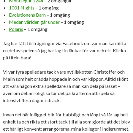
Montsegur 1244
– 2 omgångar
1001 Nights
– 1 omgång
Evolutionens Barn
– 1 omgång
Medan världen går under
– 1 omgång
Polaris
– 1 omgång
Jag har fått förfrågningar via Facebook om var man kan hitta
en del av spelen så jag har lagt in länkar för var och ett. Klicka
på titeln bara!
Vi var fyra spelledare tack vare nytillskotten Christoffer och
Malin som helt orädda hoppade in och var klippor. Alltid skönt
att vara någon extra spelledare så man kan dela på lasset –
även om det är roligt så tar det på krafterna att spela så
intensivt flera dagar i sträck.
Innan det här inlägget blir för babbligt och långt så får jag helt
enkelt ta och rikta ett stort tack till alla som gjorde att det blev
ett härligt konvent: arrangörerna, mina kollegor i Indierummet,