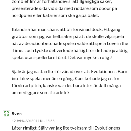
zombiefilm” är förhållandevis lättillgängliga saker,
presenterade sida vid sida med riddare som dööör på
nordpolen eller katarer som ska gå på bålet.
Ibland så har man chans att bli förvånad dock. Ett gäng
grabbar som jag var helt säker på att de skulle vilja spela
nåt av de actionbetonade spelen valde att spela Love in the
Time… och tyckte det verkade häftigt för de hade ju aldrig
spelat utan spelledare förut. Det var mycket roligt!
Själv är jag nästan lite förvånad över att Evolutionens Barn
inte blev spelat mer än en gång. Kanske hade jag en för
förvirrad pitch, kanske var det bara inte särskilt många
animediggare som tittade in?
Sven
12 JANUARI 2011 KL. 15:33
Låter rimligt. Själv var jag lite tveksam till Evolutionens