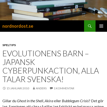
Sök
nordnordost.se
HOPPA
PRIMÄR
TILL
MENY
INNEHÅLL
SPELTIPS
EVOLUTIONENS BARN –
JAPANSK
CYBERPUNKACTION, ALLA
TALAR SVENSKA!
15 JANUARI 2010
ANDERS
1 KOMMENTAR
Gillar du
Ghost in the Shell
,
Akira
eller
Bubblegum Crisis
? Det gör
jag. Sanningen att säga så gillar jag faktiskt en hel massa anime