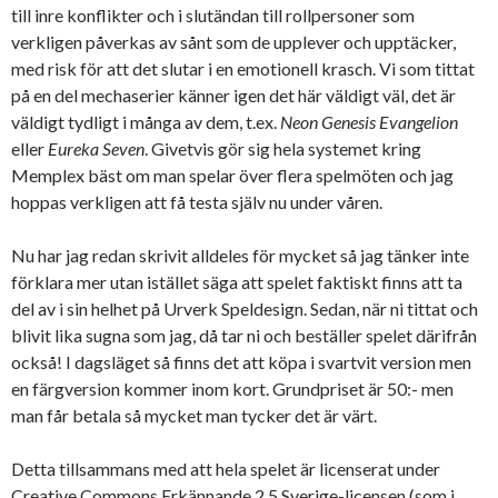
till inre konflikter och i slutändan till rollpersoner som
verkligen påverkas av sånt som de upplever och upptäcker,
med risk för att det slutar i en emotionell krasch. Vi som tittat
på en del mechaserier känner igen det här väldigt väl, det är
väldigt tydligt i många av dem, t.ex.
Neon Genesis Evangelion
eller
Eureka Seven
. Givetvis gör sig hela systemet kring
Memplex bäst om man spelar över flera spelmöten och jag
hoppas verkligen att få testa själv nu under våren.
Nu har jag redan skrivit alldeles för mycket så jag tänker inte
förklara mer utan istället säga att spelet faktiskt finns att ta
del av i sin helhet på Urverk Speldesign. Sedan, när ni tittat och
blivit lika sugna som jag, då tar ni och beställer spelet därifrån
också! I dagsläget så finns det att köpa i svartvit version men
en färgversion kommer inom kort. Grundpriset är 50:- men
man får betala så mycket man tycker det är värt.
Detta tillsammans med att hela spelet är licenserat under
Creative Commons Erkännande 2.5 Sverige-licensen (som i