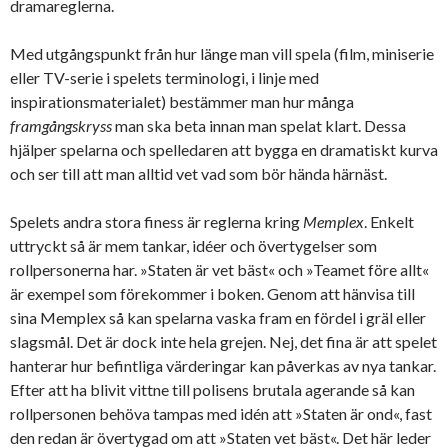
dramareglerna.
Med utgångspunkt från hur länge man vill spela (film, miniserie
eller TV-serie i spelets terminologi, i linje med
inspirationsmaterialet) bestämmer man hur många
framgångskryss
man ska beta innan man spelat klart. Dessa
hjälper spelarna och spelledaren att bygga en dramatiskt kurva
och ser till att man alltid vet vad som bör hända härnäst.
Spelets andra stora finess är reglerna kring
Memplex
. Enkelt
uttryckt så är mem tankar, idéer och övertygelser som
rollpersonerna har. »Staten är vet bäst« och »Teamet före allt«
är exempel som förekommer i boken. Genom att hänvisa till
sina Memplex så kan spelarna vaska fram en fördel i gräl eller
slagsmål. Det är dock inte hela grejen. Nej, det fina är att spelet
hanterar hur befintliga värderingar kan påverkas av nya tankar.
Efter att ha blivit vittne till polisens brutala agerande så kan
rollpersonen behöva tampas med idén att »Staten är ond«, fast
den redan är övertygad om att »Staten vet bäst«. Det här leder