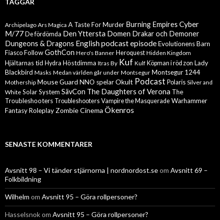
TAGGAR
Cyber
Burning Empires
A Taste For Murder
Archipelago
Ars Magica
M/77
Den Yttersta Domen
Drakar och Demoner
De fördömda
English podcast episode
Dungeons & Dragons
Evolutionens Barn
GothCon
Follow
Fiasco
Hero's Banner
Heroquest
Hidden Kingdom
Kuf
Hjältarnas tid
Höstdimma
Lady
Hydra
Itras By
Kulf
Köpman i röd zon
Blackbird
Montsegur 1244
Masks
Medan världen går under
Montsegur
Podcast
Mouse Guard
Okult
NNO spelar
Mothership
Polaris
Silver and
The Daughters of Verona
SävCon
Solar System
The
White
Troubleshooters
Warhammer
Troubleshooters
Vampire the Masquerade
Ökenros
Zombie Cinema
Fantasy Roleplay
SENASTE KOMMENTARER
Avsnitt 98 – Vi tänder stjärnorna | nordnordost.se
om
Avsnitt 69 –
Folkbildning
Wilhelm
om
Avsnitt 95 – Göra rollpersoner?
Hasselsnok
om
Avsnitt 95 – Göra rollpersoner?