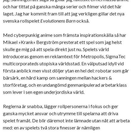
och har tittat på ganska många serier och filmer vid det här
laget. Jag har kommit fram till att jag verkligen gillar det nya
svenska rollspelet
Evolutionens Barn
också.
Med cyberpunkig anime som främsta inspirationskälla så har
Mikael »Krank« Bergström presterat ett spel som jag helst
skulle ge mig på att spela direkt just nu. Spelets värld
introduceras genom en reklamtext för Metropolis, SigmaTec
multicorporateds utopiska världsstad. En välputsad idyll vid
första anblick men visst döljer ytan en hel del: robotar som går
bärsärk, en hård kamp om sanningen mellan hackers &
storföretag, och en undangömd genmanipulerad arbetarklass
som lever i sen egen underjordiska värld.
Reglerna är snabba, lägger rollpersonerna i fokus och ger
ganska mycket ansvar och utrymme till spelarna att driva
spelet framåt. De blir däremot inte lämnade utan nåt att arbeta
med: en av spelets två stora finesser är nämligen