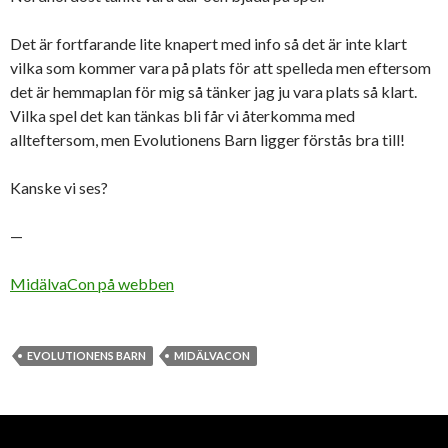
Det är fortfarande lite knapert med info så det är inte klart
vilka som kommer vara på plats för att spelleda men eftersom
det är hemmaplan för mig så tänker jag ju vara plats så klart.
Vilka spel det kan tänkas bli får vi återkomma med
allteftersom, men Evolutionens Barn ligger förstås bra till!
Kanske vi ses?
—
MidälvaCon på webben
EVOLUTIONENS BARN
MIDÄLVACON