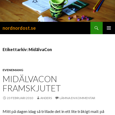
Sök
nordnordost.se
HOPPA
PRIMÄR
TILL
MENY
INNEHÅLL
Etikettarkiv: MidälvaCon
EVENEMANG
MIDÄLVACON
FRAMSKJUTET
23 FEBRUARI 2010
ANDERS
LÄMNA EN KOMMENTAR
Mitt på dagen idag så trillade det in ett lite tråkigt mail: på