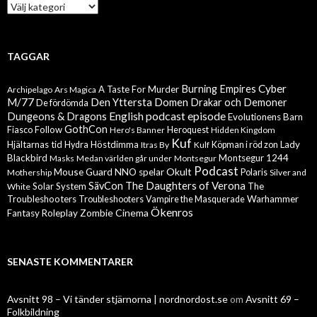
Kategorier
TAGGAR
Cyber
Burning Empires
A Taste For Murder
Archipelago
Ars Magica
M/77
Den Yttersta Domen
Drakar och Demoner
De fördömda
English podcast episode
Dungeons & Dragons
Evolutionens Barn
GothCon
Follow
Fiasco
Hero's Banner
Heroquest
Hidden Kingdom
Kuf
Hjältarnas tid
Höstdimma
Lady
Hydra
Itras By
Kulf
Köpman i röd zon
Blackbird
Montsegur 1244
Masks
Medan världen går under
Montsegur
Podcast
Mouse Guard
Okult
NNO spelar
Mothership
Polaris
Silver and
The Daughters of Verona
SävCon
Solar System
The
White
Troubleshooters
Warhammer
Troubleshooters
Vampire the Masquerade
Ökenros
Zombie Cinema
Fantasy Roleplay
SENASTE KOMMENTARER
Avsnitt 98 – Vi tänder stjärnorna | nordnordost.se
om
Avsnitt 69 –
Folkbildning