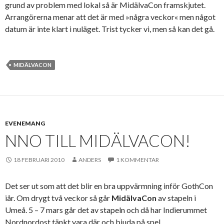
grund av problem med lokal så är MidälvaCon framskjutet.
Arrangörerna menar att det är med »några veckor« men något
datum är inte klart i nuläget. Trist tycker vi, men så kan det gå.
MIDÄLVACON
EVENEMANG
NNO TILL MIDÄLVACON!
18 FEBRUARI 2010
ANDERS
1 KOMMENTAR
Det ser ut som att det blir en bra uppvärmning inför GothCon
iår. Om drygt två veckor så går
MidälvaCon
av stapeln i
Umeå. 5 – 7 mars går det av stapeln och då har Indierummet
Nordnordost tänkt vara där och bjuda på spel.