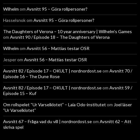
Wilhelm
om
Avsnitt 95 – Göra rollpersoner?
Hasselsnok
om
Avsnitt 95 – Göra rollpersoner?
The Daughters of Verona – 10 year anniversary | Wilhelm's Games
om
Avsnitt 90 / Episode 18 – The Daughters of Verona
Wilhelm
om
Avsnitt 56 – Mattias testar OSR
Jesper
om
Avsnitt 56 – Mattias testar OSR
Avsnitt 82 / Episode 17 – OKULT | nordnordost.se
om
Avsnitt 70 /
Episode 16 – The Dune Rose
Avsnitt 82 / Episode 17 – OKULT | nordnordost.se
om
Avsnitt 59 /
Episode 15 – Kuf
Om rollspelet “Ur Varselklotet” – Laia Odo-institutet
om
Joel läser
”Ur Varselklotet”
Avsnitt 67 – Fråga vad du vill | nordnordost.se
om
Avsnitt 62 – Att
skriva spel