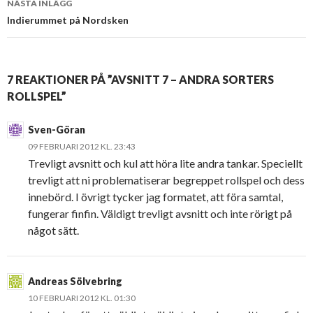
NÄSTA INLÄGG
Indierummet på Nordsken
7 REAKTIONER PÅ ”AVSNITT 7 – ANDRA SORTERS
ROLLSPEL”
Sven-Göran
09 FEBRUARI 2012 KL. 23:43
Trevligt avsnitt och kul att höra lite andra tankar. Speciellt
trevligt att ni problematiserar begreppet rollspel och dess
innebörd. I övrigt tycker jag formatet, att föra samtal,
fungerar finfin. Väldigt trevligt avsnitt och inte rörigt på
något sätt.
Andreas Sölvebring
10 FEBRUARI 2012 KL. 01:30