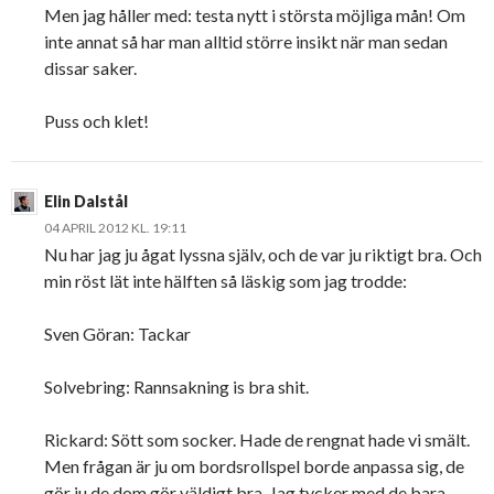
Men jag håller med: testa nytt i största möjliga mån! Om
inte annat så har man alltid större insikt när man sedan
dissar saker.
Puss och klet!
Elin Dalstål
04 APRIL 2012 KL. 19:11
Nu har jag ju ågat lyssna själv, och de var ju riktigt bra. Och
min röst lät inte hälften så läskig som jag trodde:
Sven Göran: Tackar
Solvebring: Rannsakning is bra shit.
Rickard: Sött som socker. Hade de rengnat hade vi smält.
Men frågan är ju om bordsrollspel borde anpassa sig, de
gör ju de dom gör väldigt bra. Jag tycker med de bara