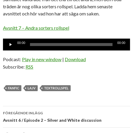
tråden är nog olika sorters rollspel. Ladda hem senaste
avsnittet och hör vad hon har att säga om saken.
Avsnitt 7 – Andra sorters rollspel
Ljudspelare
00:00
00:00
Podcast:
Play in new window
|
Download
Subscribe:
RSS
FANFIC
LAJV
TEXTROLLSPEL
Inläggsnavigering
FÖREGÅENDE INLÄGG
Avsnitt 6 / Episode 2 – Silver and White discussion