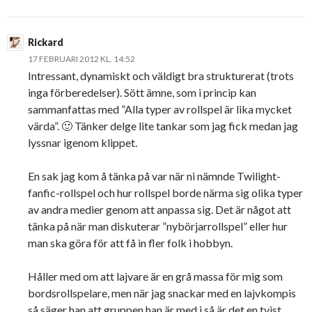
Rickard
17 FEBRUARI 2012 KL. 14:52
Intressant, dynamiskt och väldigt bra strukturerat (trots
inga förberedelser). Sött ämne, som i princip kan
sammanfattas med ”Alla typer av rollspel är lika mycket
värda”. 🙂 Tänker delge lite tankar som jag fick medan jag
lyssnar igenom klippet.
En sak jag kom å tänka på var när ni nämnde Twilight-
fanfic-rollspel och hur rollspel borde närma sig olika typer
av andra medier genom att anpassa sig. Det är något att
tänka på när man diskuterar ”nybörjarrollspel” eller hur
man ska göra för att få in fler folk i hobbyn.
Håller med om att lajvare är en grå massa för mig som
bordsrollspelare, men när jag snackar med en lajvkompis
så säger han att gruppen han är med i så är det en tvist