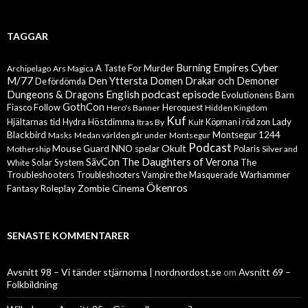
TAGGAR
Cyber
Burning Empires
A Taste For Murder
Archipelago
Ars Magica
M/77
Den Yttersta Domen
Drakar och Demoner
De fördömda
English podcast episode
Dungeons & Dragons
Evolutionens Barn
GothCon
Follow
Fiasco
Hero's Banner
Heroquest
Hidden Kingdom
Kuf
Hjältarnas tid
Höstdimma
Lady
Hydra
Itras By
Kulf
Köpman i röd zon
Blackbird
Montsegur 1244
Masks
Medan världen går under
Montsegur
Podcast
Mouse Guard
Okult
NNO spelar
Mothership
Polaris
Silver and
The Daughters of Verona
SävCon
Solar System
The
White
Troubleshooters
Warhammer
Troubleshooters
Vampire the Masquerade
Ökenros
Zombie Cinema
Fantasy Roleplay
SENASTE KOMMENTARER
Avsnitt 98 – Vi tänder stjärnorna | nordnordost.se
om
Avsnitt 69 –
Folkbildning