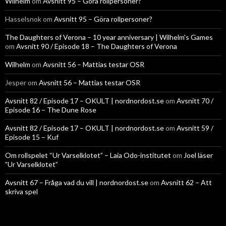
Wilhelm
om
Avsnitt 95 – Göra rollpersoner?
Hasselsnok
om
Avsnitt 95 – Göra rollpersoner?
The Daughters of Verona – 10 year anniversary | Wilhelm's Games
om
Avsnitt 90 / Episode 18 – The Daughters of Verona
Wilhelm
om
Avsnitt 56 – Mattias testar OSR
Jesper
om
Avsnitt 56 – Mattias testar OSR
Avsnitt 82 / Episode 17 – OKULT | nordnordost.se
om
Avsnitt 70 /
Episode 16 – The Dune Rose
Avsnitt 82 / Episode 17 – OKULT | nordnordost.se
om
Avsnitt 59 /
Episode 15 – Kuf
Om rollspelet “Ur Varselklotet” – Laia Odo-institutet
om
Joel läser
”Ur Varselklotet”
Avsnitt 67 – Fråga vad du vill | nordnordost.se
om
Avsnitt 62 – Att
skriva spel