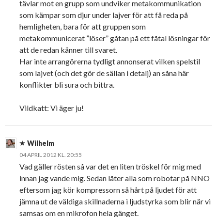
tävlar mot en grupp som undviker metakommunikation
som kämpar som djur under lajver för att få reda på
hemligheten, bara för att gruppen som
metakommunicerat ”löser” gåtan på ett fåtal lösningar för
att de redan känner till svaret.
Har inte arrangörerna tydligt annonserat vilken spelstil
som lajvet (och det gör de sällan i detalj) an såna här
konflikter bli sura och bittra.
Vildkatt: Vi äger ju!
Wilhelm
04 APRIL 2012 KL. 20:55
Vad gäller rösten så var det en liten tröskel för mig med
innan jag vande mig. Sedan låter alla som robotar på NNO
eftersom jag kör kompressorn så hårt på ljudet för att
jämna ut de väldiga skillnaderna i ljudstyrka som blir när vi
samsas om en mikrofon hela gänget.