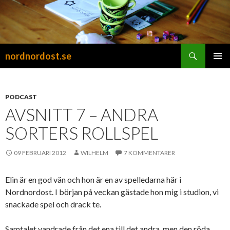
Sök
nordnordost.se
HOPPA
PRIMÄR
TILL
MENY
INNEHÅLL
PODCAST
AVSNITT 7 – ANDRA
SORTERS ROLLSPEL
09 FEBRUARI 2012
WILHELM
7 KOMMENTARER
Elin är en god vän och hon är en av spelledarna här i
Nordnordost. I början på veckan gästade hon mig i studion, vi
snackade spel och drack te.
Samtalet vandrade från det ena till det andra, men den röda