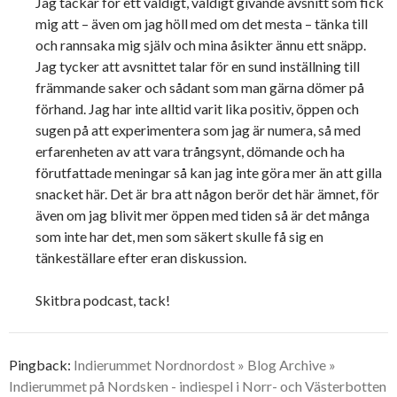
Jag tackar för ett väldigt, väldigt givande avsnitt som fick
mig att – även om jag höll med om det mesta – tänka till
och rannsaka mig själv och mina åsikter ännu ett snäpp.
Jag tycker att avsnittet talar för en sund inställning till
främmande saker och sådant som man gärna dömer på
förhand. Jag har inte alltid varit lika positiv, öppen och
sugen på att experimentera som jag är numera, så med
erfarenheten av att vara trångsynt, dömande och ha
förutfattade meningar så kan jag inte göra mer än att gilla
snacket här. Det är bra att någon berör det här ämnet, för
även om jag blivit mer öppen med tiden så är det många
som inte har det, men som säkert skulle få sig en
tänkeställare efter eran diskussion.
Skitbra podcast, tack!
Pingback:
Indierummet Nordnordost » Blog Archive »
Indierummet på Nordsken - indiespel i Norr- och Västerbotten