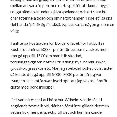
mellan att vara öppen med metaspel för att kunna bygga
roliga händelser under själva spelandet och att vara in-
character hela tiden och om något händer ”i spelet” så ska
det hända ”på riktigt” också, typ att kasta någon genom en
vägg.
Tänkte på kostnaden för bordsrollspel. För fotboll så
kostar det minst 600 kr per år för ett par nya skor, men
kan gå upp till 1500 om man blir skadad,
föreningsavgifter, bättre utrustning, nya inomhusskor,
grusskor, grässkor etc. När jag spelade hockey och växte
så kunde det gå upp till 5000-7000 per år då jag var
tvungen att skaffa nya skydd pga. att jag växte. Jämför
detta med bordsrollspel…
Det var intressant att höra hur Wilhelm vände i åsikt
angående textrollspel, där han först inte gillade det men
sedan fick mer perspektiv till det och hur han kunde