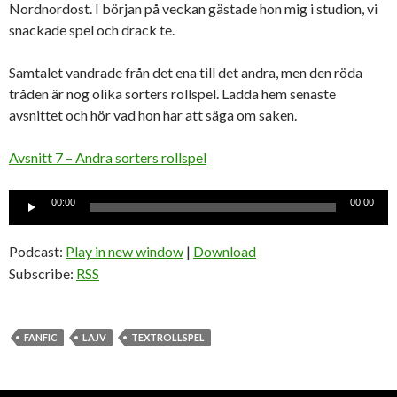
Nordnordost. I början på veckan gästade hon mig i studion, vi
snackade spel och drack te.
Samtalet vandrade från det ena till det andra, men den röda
tråden är nog olika sorters rollspel. Ladda hem senaste
avsnittet och hör vad hon har att säga om saken.
Avsnitt 7 – Andra sorters rollspel
Ljudspelare
00:00
00:00
Podcast:
Play in new window
|
Download
Subscribe:
RSS
FANFIC
LAJV
TEXTROLLSPEL