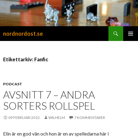
Sök
nordnordost.se
HOPPA
PRIMÄR
TILL
MENY
INNEHÅLL
Etikettarkiv: Fanfic
PODCAST
AVSNITT 7 – ANDRA
SORTERS ROLLSPEL
09 FEBRUARI 2012
WILHELM
7 KOMMENTARER
Elin är en god vän och hon är en av spelledarna här i