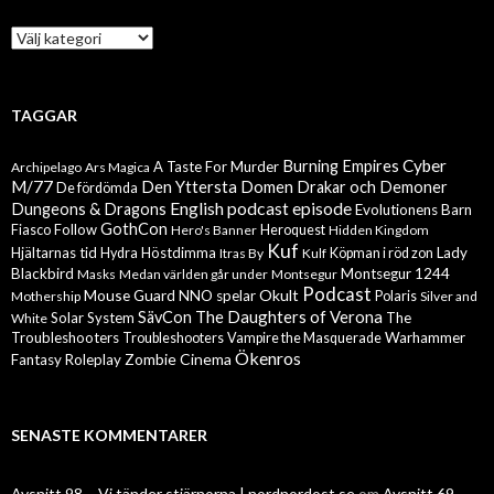
Kategorier
TAGGAR
Cyber
Burning Empires
A Taste For Murder
Archipelago
Ars Magica
M/77
Den Yttersta Domen
Drakar och Demoner
De fördömda
English podcast episode
Dungeons & Dragons
Evolutionens Barn
GothCon
Follow
Fiasco
Hero's Banner
Heroquest
Hidden Kingdom
Kuf
Hjältarnas tid
Höstdimma
Lady
Hydra
Itras By
Kulf
Köpman i röd zon
Blackbird
Montsegur 1244
Masks
Medan världen går under
Montsegur
Podcast
Mouse Guard
Okult
NNO spelar
Mothership
Polaris
Silver and
The Daughters of Verona
SävCon
Solar System
The
White
Troubleshooters
Warhammer
Troubleshooters
Vampire the Masquerade
Ökenros
Zombie Cinema
Fantasy Roleplay
SENASTE KOMMENTARER
Avsnitt 98 – Vi tänder stjärnorna | nordnordost.se
om
Avsnitt 69 –