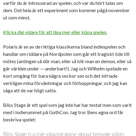
varför du är intresserad av spelen, och var du hört talas om
dem. Det hela är ett experiment som kommer pågå november
ut som minst.
Klicka dig vidare för att läsa mer eller köpa spelen.
Polaris är en av de riktiga klassikerna bland indiespelen och
handlar om riddare på Nordpolen som går ett tragiskt öde till
mötes (antingen så dör man, eller så blir man en demon, eller så
går världen under — underbart!). Jag och Wilhelm spelade en
kort omgång för bara några veckor sen och det infriade
verkligen mina förväntningar och förhoppningar, och jag kan
säga att de var högt satta.
Bliss Stage är ett spel som jag inte har har testat men som varit
med i Indierummet på GothCon. Jag tror Bens egna ord får
beskriva spelet:
Bliss Stage is a role-playing game about teenage pilots