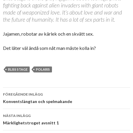
fighting back against alien invaders with giant robots
made of weaponized love. It’s about love and war and
the future of humanity. It has a lot of sex parts in it.
Jajamen, robotar av kärlek och en skvätt sex.
Det låter väl ändå som nåt man måste kolla in?
BLISS STAGE
POLARIS
Inläggsnavigering
FÖREGÅENDE INLÄGG
Konventslängtan och spelmakande
NÄSTA INLÄGG
Märklighetstroget avsnitt 1