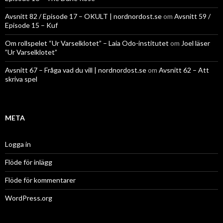
Avsnitt 82 / Episode 17 – OKULT | nordnordost.se
om
Avsnitt 59 /
Episode 15 – Kuf
Om rollspelet “Ur Varselklotet” – Laia Odo-institutet
om
Joel läser
”Ur Varselklotet”
Avsnitt 67 – Fråga vad du vill | nordnordost.se
om
Avsnitt 62 – Att
skriva spel
META
Logga in
Flöde för inlägg
Flöde för kommentarer
WordPress.org