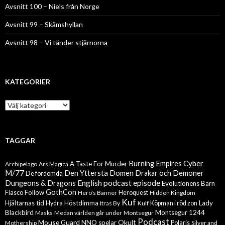
Avsnitt 100 – Niels från Norge
Avsnitt 99 – Skämshyllan
Avsnitt 98 – Vi tänder stjärnorna
KATEGORIER
Kategorier
TAGGAR
Cyber
Burning Empires
A Taste For Murder
Archipelago
Ars Magica
M/77
Den Yttersta Domen
Drakar och Demoner
De fördömda
English podcast episode
Dungeons & Dragons
Evolutionens Barn
GothCon
Follow
Fiasco
Hero's Banner
Heroquest
Hidden Kingdom
Kuf
Hjältarnas tid
Höstdimma
Lady
Hydra
Itras By
Kulf
Köpman i röd zon
Blackbird
Montsegur 1244
Masks
Medan världen går under
Montsegur
Podcast
Mouse Guard
Okult
NNO spelar
Mothership
Polaris
Silver and