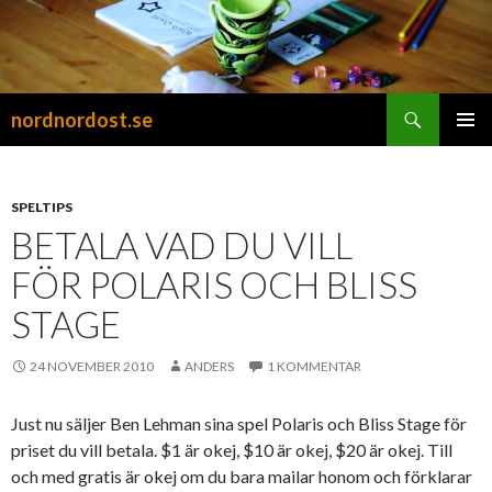
Sök
nordnordost.se
HOPPA
PRIMÄR
TILL
MENY
INNEHÅLL
SPELTIPS
BETALA VAD DU VILL
FÖR POLARIS OCH BLISS
STAGE
24 NOVEMBER 2010
ANDERS
1 KOMMENTAR
Just nu säljer Ben Lehman sina spel Polaris och Bliss Stage för
priset du vill betala. $1 är okej, $10 är okej, $20 är okej. Till
och med gratis är okej om du bara mailar honom och förklarar