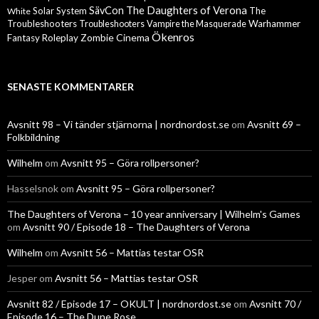
The Daughters of Verona
SävCon
Solar System
The
White
Troubleshooters
Warhammer
Troubleshooters
Vampire the Masquerade
Ökenros
Zombie Cinema
Fantasy Roleplay
SENASTE KOMMENTARER
Avsnitt 98 – Vi tänder stjärnorna | nordnordost.se
om
Avsnitt 69 –
Folkbildning
Wilhelm
om
Avsnitt 95 – Göra rollpersoner?
Hasselsnok
om
Avsnitt 95 – Göra rollpersoner?
The Daughters of Verona – 10 year anniversary | Wilhelm's Games
om
Avsnitt 90 / Episode 18 – The Daughters of Verona
Wilhelm
om
Avsnitt 56 – Mattias testar OSR
Jesper
om
Avsnitt 56 – Mattias testar OSR
Avsnitt 82 / Episode 17 – OKULT | nordnordost.se
om
Avsnitt 70 /
Episode 16 – The Dune Rose