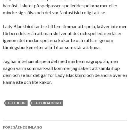
härnäst. I slutet på spelpassen spelledde spelarna mer eller
mindre sig själva och det var fantastiskt roligt att se.
Lady Blackbird tar tre till fem timmar att spela, kräver inte mer
förberedelser än att man skriver ut det och spelledaren läser
igenom det medan spelarna kokar te och raffsar igenom
tärningsburken efter alla T6:or som står att finna.
Jag har inte hunnit spela det med min hemmagrupp än, men
någon varm sommarkväll kommer jag säkert att samla ihop
dem och se hur det går för Lady Blackbird och de andra över en
kanna iste och lite kakor.
GOTHCON
LADY BLACKBIRD
Inläggsnavigering
FÖREGÅENDE INLÄGG