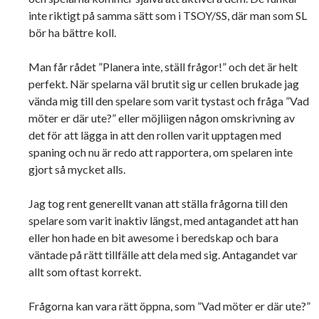
inte riktigt på samma sätt som i TSOY/SS, där man som SL
bör ha bättre koll.
Man får rådet ”Planera inte, ställ frågor!” och det är helt
perfekt. När spelarna väl brutit sig ur cellen brukade jag
vända mig till den spelare som varit tystast och fråga ”Vad
möter er där ute?” eller möjliigen någon omskrivning av
det för att lägga in att den rollen varit upptagen med
spaning och nu är redo att rapportera, om spelaren inte
gjort så mycket alls.
Jag tog rent generellt vanan att ställa frågorna till den
spelare som varit inaktiv längst, med antagandet att han
eller hon hade en bit awesome i beredskap och bara
väntade på rätt tillfälle att dela med sig. Antagandet var
allt som oftast korrekt.
Frågorna kan vara rätt öppna, som ”Vad möter er där ute?”