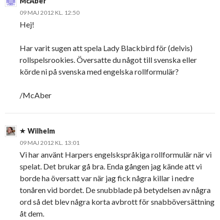
McAber
09 MAJ 2012 KL. 12:50
Hej!
Har varit sugen att spela Lady Blackbird för (delvis)
rollspelsrookies. Översatte du något till svenska eller
körde ni på svenska med engelska rollformulär?
/McAber
Wilhelm
09 MAJ 2012 KL. 13:01
Vi har använt Harpers engelskspråkiga rollformulär när vi
spelat. Det brukar gå bra. Enda gången jag kände att vi
borde ha översatt var när jag fick några killar i nedre
tonåren vid bordet. De snubblade på betydelsen av några
ord så det blev några korta avbrott för snabböversättning
åt dem.