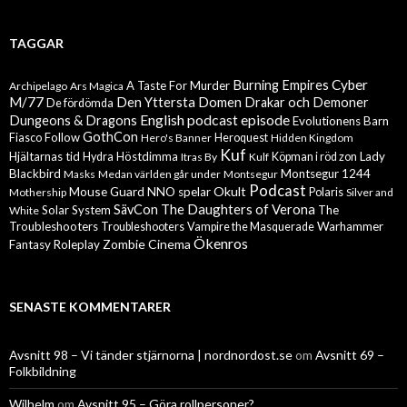
TAGGAR
Cyber
Burning Empires
A Taste For Murder
Archipelago
Ars Magica
M/77
Den Yttersta Domen
Drakar och Demoner
De fördömda
English podcast episode
Dungeons & Dragons
Evolutionens Barn
GothCon
Follow
Fiasco
Hero's Banner
Heroquest
Hidden Kingdom
Kuf
Hjältarnas tid
Höstdimma
Lady
Hydra
Itras By
Kulf
Köpman i röd zon
Blackbird
Montsegur 1244
Masks
Medan världen går under
Montsegur
Podcast
Mouse Guard
Okult
NNO spelar
Mothership
Polaris
Silver and
The Daughters of Verona
SävCon
Solar System
The
White
Troubleshooters
Warhammer
Troubleshooters
Vampire the Masquerade
Ökenros
Zombie Cinema
Fantasy Roleplay
SENASTE KOMMENTARER
Avsnitt 98 – Vi tänder stjärnorna | nordnordost.se
om
Avsnitt 69 –
Folkbildning
Wilhelm
om
Avsnitt 95 – Göra rollpersoner?