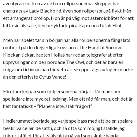
äventyrare och en av de fem rollpersonerna. Skeppet har
chartrats av Lady Blackbird, även hon rollperson, på flykt från
ett arrangerat bröllop. Hon är på väg mot asteroidbätet för att
hitta sin älskare, den beryktade piratkaptenen Uriah Flint.
Men när spelet tar sin början har alla rollpersonerna fängslats
ombord på den kejserliga kryssaren The Hand of Sorrow.
Klockan tickar, kapten Hollas har redan telegraferat efter
upplysningar om den bordade The Owl, och det är bara en
fråga om tid innan han får veta att skeppet ägs av ingen mindre
än den efterlyste Cyrus Vance!
Förutom knipan som rollpersonerna börjar i får man som
spelledare inte mycket ledning. Men ett råd får man, och det är
helt fantatiskt – ”Planera inte, ställ frågor!”
I indierummet började jag varje spelpass med att be en spelare
beskriva cellen de satt i, och så ofta som möjligt ställde jag
frågor istället för att själv hitta på vad som skulle hända