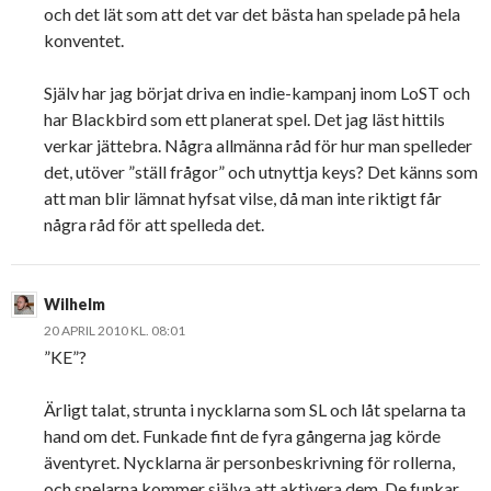
och det lät som att det var det bästa han spelade på hela
konventet.
Själv har jag börjat driva en indie-kampanj inom LoST och
har Blackbird som ett planerat spel. Det jag läst hittils
verkar jättebra. Några allmänna råd för hur man spelleder
det, utöver ”ställ frågor” och utnyttja keys? Det känns som
att man blir lämnat hyfsat vilse, då man inte riktigt får
några råd för att spelleda det.
Wilhelm
20 APRIL 2010 KL. 08:01
”KE”?
Ärligt talat, strunta i nycklarna som SL och låt spelarna ta
hand om det. Funkade fint de fyra gångerna jag körde
äventyret. Nycklarna är personbeskrivning för rollerna,
och spelarna kommer själva att aktivera dem. De funkar