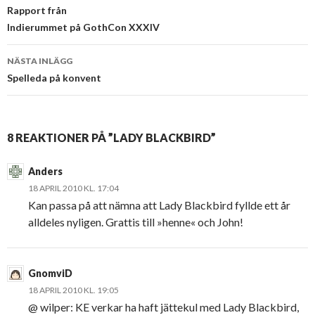
Rapport från
Indierummet på GothCon XXXIV
NÄSTA INLÄGG
Spelleda på konvent
8 REAKTIONER PÅ ”LADY BLACKBIRD”
Anders
18 APRIL 2010 KL. 17:04
Kan passa på att nämna att Lady Blackbird fyllde ett år
alldeles nyligen. Grattis till »henne« och John!
GnomviD
18 APRIL 2010 KL. 19:05
@ wilper: KE verkar ha haft jättekul med Lady Blackbird,