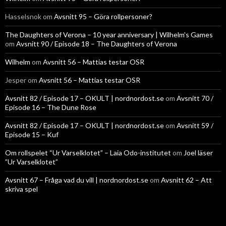
Hasselsnok
om
Avsnitt 95 – Göra rollpersoner?
The Daughters of Verona – 10 year anniversary | Wilhelm's Games
om
Avsnitt 90 / Episode 18 – The Daughters of Verona
Wilhelm
om
Avsnitt 56 – Mattias testar OSR
Jesper
om
Avsnitt 56 – Mattias testar OSR
Avsnitt 82 / Episode 17 – OKULT | nordnordost.se
om
Avsnitt 70 /
Episode 16 – The Dune Rose
Avsnitt 82 / Episode 17 – OKULT | nordnordost.se
om
Avsnitt 59 /
Episode 15 – Kuf
Om rollspelet “Ur Varselklotet” – Laia Odo-institutet
om
Joel läser
”Ur Varselklotet”
Avsnitt 67 – Fråga vad du vill | nordnordost.se
om
Avsnitt 62 – Att
skriva spel