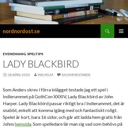
Sök
nordnordost.se
HOPPA
PRIMÄR
TILL
MENY
INNEHÅLL
EVENEMANG
,
SPELTIPS
LADY BLACKBIRD
18 APRIL 2010
WILHELM
8 KOMMENTARER
Som Anders skrev i förra inlägget testade jag ett spel i
Indierummet på GothCon XXXIV, Lady Blackbird av John
Harper. Lady Blackbird passar riktigt bra i Indierummet, det är
snabbt, enkelt att komma igång med och fantastiskt roligt.
Spelet är kort, bara 16 sidor, och går att ladda hem gratis från
Johns
hemsida
. Som spelledare lär man sig vad som behövs på