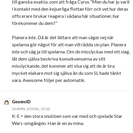
till ganska exakta, som att fråga Cyrus ”Men du har ju varit
i kontakt med den kejserliga flottan förr och vet hur deras
officerare brukar reagera i sådana här situationer, hur
förekommer du dem?”
Planera inte. Då är det lättare att man säger nej när
spelarna gör något för att man vill rädda sin plan. Planera
inte och säg ja till spelarna. Om de misslyckas med ett slag,
låt dem själva beskriva konsekvenserna av sitt
misslyckande, det kommer att visa sig att de är bra
mycket elakare mot sig själva än du som SL hade tänkt
vara. Awesome följer per automatik.
GnomviD
20 APRIL 2010 KL. 22:02
K-E = den stora snubben som var med och spelade Star
Wars-omgången. Han är en av mina.