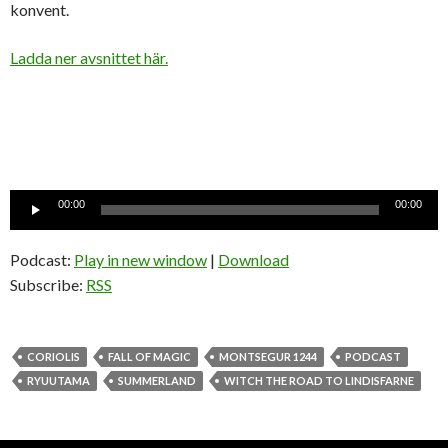
konvent.
Ladda ner avsnittet här.
Ljudspelare
00:00
00:00
Podcast:
Play in new window
|
Download
Subscribe:
RSS
CORIOLIS
FALL OF MAGIC
MONTSEGUR 1244
PODCAST
RYUUTAMA
SUMMERLAND
WITCH THE ROAD TO LINDISFARNE