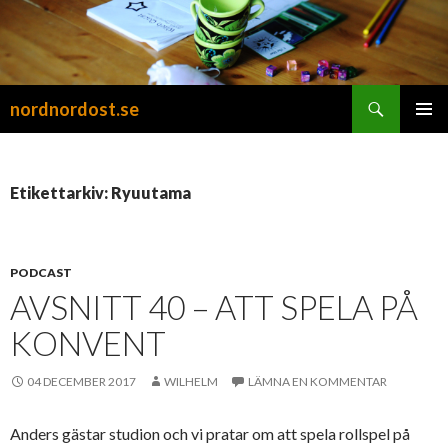
Sök
nordnordost.se
HOPPA
PRIMÄR
TILL
MENY
INNEHÅLL
Etikettarkiv: Ryuutama
PODCAST
AVSNITT 40 – ATT SPELA PÅ
KONVENT
04 DECEMBER 2017
WILHELM
LÄMNA EN KOMMENTAR
Anders gästar studion och vi pratar om att spela rollspel på