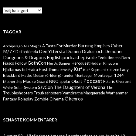
Kategorier
TAGGAR
Cyber
Burning Empires
A Taste For Murder
Archipelago
Ars Magica
M/77
Den Yttersta Domen
Drakar och Demoner
De fördömda
English podcast episode
Dungeons & Dragons
Evolutionens Barn
GothCon
Follow
Fiasco
Hero's Banner
Heroquest
Hidden Kingdom
Kuf
Hjältarnas tid
Höstdimma
Lady
Hydra
Itras By
Kulf
Köpman i röd zon
Blackbird
Montsegur 1244
Masks
Medan världen går under
Montsegur
Podcast
Mouse Guard
Okult
NNO spelar
Mothership
Polaris
Silver and
The Daughters of Verona
SävCon
Solar System
The
White
Troubleshooters
Warhammer
Troubleshooters
Vampire the Masquerade
Ökenros
Zombie Cinema
Fantasy Roleplay
SENASTE KOMMENTARER
Avsnitt 98 – Vi tänder stjärnorna | nordnordost.se
om
Avsnitt 69 –