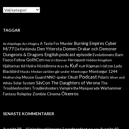
Kategorier
TAGGAR
Cyber
Burning Empires
A Taste For Murder
Archipelago
Ars Magica
M/77
Den Yttersta Domen
Drakar och Demoner
De fördömda
English podcast episode
Dungeons & Dragons
Evolutionens Barn
GothCon
Follow
Fiasco
Hero's Banner
Heroquest
Hidden Kingdom
Kuf
Hjältarnas tid
Höstdimma
Lady
Hydra
Itras By
Kulf
Köpman i röd zon
Blackbird
Montsegur 1244
Masks
Medan världen går under
Montsegur
Podcast
Mouse Guard
Okult
NNO spelar
Mothership
Polaris
Silver and
The Daughters of Verona
SävCon
Solar System
The
White
Troubleshooters
Warhammer
Troubleshooters
Vampire the Masquerade
Ökenros
Zombie Cinema
Fantasy Roleplay
SENASTE KOMMENTARER
Avsnitt 98 – Vi tänder stjärnorna | nordnordost.se
om
Avsnitt 69 –