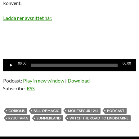
konvent.
Ladda ner avsnittet här.
Ljudspelare
00:00
00:00
Podcast:
Play in new window
|
Download
Subscribe:
RSS
CORIOLIS
FALL OF MAGIC
MONTSEGUR 1244
PODCAST
RYUUTAMA
SUMMERLAND
WITCH THE ROAD TO LINDISFARNE