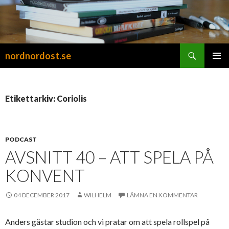
Sök
nordnordost.se
HOPPA
PRIMÄR
TILL
MENY
INNEHÅLL
Etikettarkiv: Coriolis
PODCAST
AVSNITT 40 – ATT SPELA PÅ
KONVENT
04 DECEMBER 2017
WILHELM
LÄMNA EN KOMMENTAR
Anders gästar studion och vi pratar om att spela rollspel på