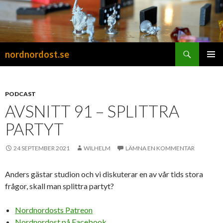
Sök
nordnordost.se
HOPPA
PRIMÄR
TILL
MENY
INNEHÅLL
PODCAST
AVSNITT 91 – SPLITTRA
PARTYT
24 SEPTEMBER 2021
WILHELM
LÄMNA EN KOMMENTAR
Anders gästar studion och vi diskuterar en av vår tids stora
frågor, skall man splittra partyt?
Nordnordosts Patreon
Nordnordost på Facebook