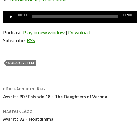
Ljudspelare
00:00
00:00
Podcast:
Play in new window
|
Download
Subscribe:
RSS
SOLAR SYSTEM
Inläggsnavigering
FÖREGÅENDE INLÄGG
Avsnitt 90 / Episode 18 – The Daughters of Verona
NÄSTA INLÄGG
Avsnitt 92 – Höstdimma