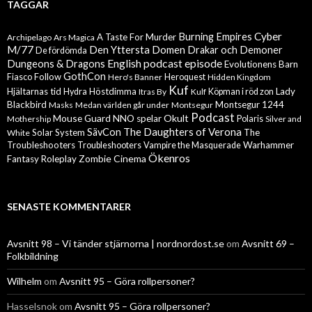
TAGGAR
Cyber
Burning Empires
A Taste For Murder
Archipelago
Ars Magica
M/77
Den Yttersta Domen
Drakar och Demoner
De fördömda
English podcast episode
Dungeons & Dragons
Evolutionens Barn
GothCon
Follow
Fiasco
Hero's Banner
Heroquest
Hidden Kingdom
Kuf
Hjältarnas tid
Höstdimma
Lady
Hydra
Itras By
Kulf
Köpman i röd zon
Blackbird
Montsegur 1244
Masks
Medan världen går under
Montsegur
Podcast
Mouse Guard
Okult
NNO spelar
Mothership
Polaris
Silver and
The Daughters of Verona
SävCon
Solar System
The
White
Troubleshooters
Warhammer
Troubleshooters
Vampire the Masquerade
Ökenros
Zombie Cinema
Fantasy Roleplay
SENASTE KOMMENTARER
Avsnitt 98 – Vi tänder stjärnorna | nordnordost.se
om
Avsnitt 69 –
Folkbildning
Wilhelm
om
Avsnitt 95 – Göra rollpersoner?
Hasselsnok
om
Avsnitt 95 – Göra rollpersoner?