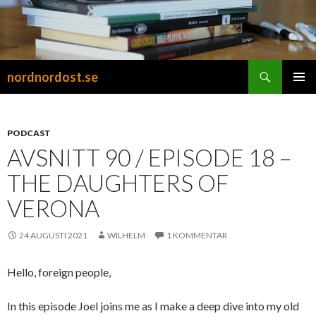
Sök
nordnordost.se
HOPPA
PRIMÄR
TILL
MENY
INNEHÅLL
PODCAST
AVSNITT 90 / EPISODE 18 –
THE DAUGHTERS OF
VERONA
24 AUGUSTI 2021
WILHELM
1 KOMMENTAR
Hello, foreign people,
In this episode Joel joins me as I make a deep dive into my old