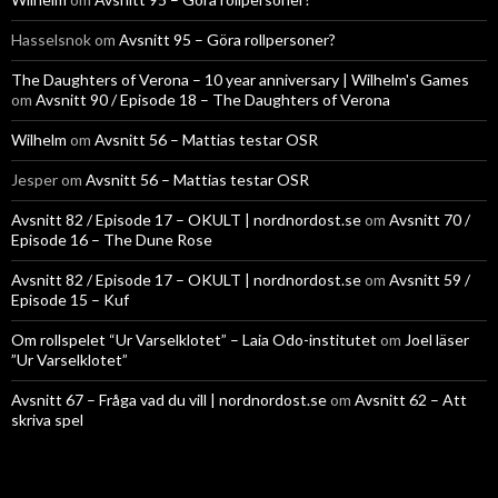
Hasselsnok
om
Avsnitt 95 – Göra rollpersoner?
The Daughters of Verona – 10 year anniversary | Wilhelm's Games
om
Avsnitt 90 / Episode 18 – The Daughters of Verona
Wilhelm
om
Avsnitt 56 – Mattias testar OSR
Jesper
om
Avsnitt 56 – Mattias testar OSR
Avsnitt 82 / Episode 17 – OKULT | nordnordost.se
om
Avsnitt 70 /
Episode 16 – The Dune Rose
Avsnitt 82 / Episode 17 – OKULT | nordnordost.se
om
Avsnitt 59 /
Episode 15 – Kuf
Om rollspelet “Ur Varselklotet” – Laia Odo-institutet
om
Joel läser
”Ur Varselklotet”
Avsnitt 67 – Fråga vad du vill | nordnordost.se
om
Avsnitt 62 – Att
skriva spel