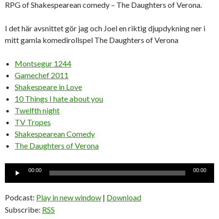
RPG of Shakespearean comedy – The Daughters of Verona.
I det här avsnittet gör jag och Joel en riktig djupdykning ner i
mitt gamla komedirollspel The Daughters of Verona
Montsegur 1244
Gamechef 2011
Shakespeare in Love
10 Things I hate about you
Twelfth night
TV Tropes
Shakespearean Comedy
The Daughters of Verona
Ljudspelare
00:00
00:00
Podcast:
Play in new window
|
Download
Subscribe:
RSS