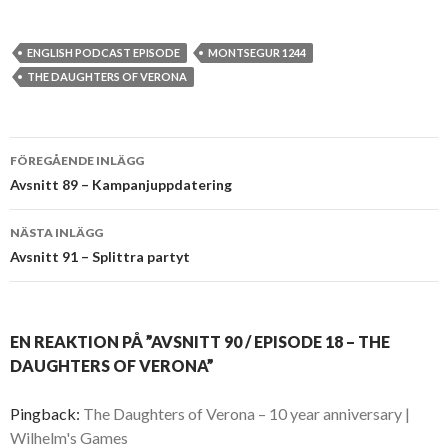
ENGLISH PODCAST EPISODE
MONTSEGUR 1244
THE DAUGHTERS OF VERONA
Inläggsnavigering
FÖREGÅENDE INLÄGG
Avsnitt 89 – Kampanjuppdatering
NÄSTA INLÄGG
Avsnitt 91 – Splittra partyt
EN REAKTION PÅ ”AVSNITT 90 / EPISODE 18 – THE
DAUGHTERS OF VERONA”
Pingback:
The Daughters of Verona – 10 year anniversary |
Wilhelm's Games