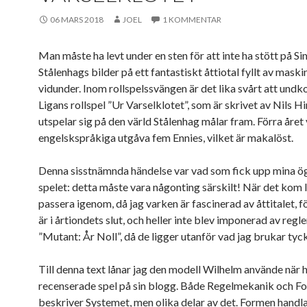
06 MARS 2018
JOEL
1 KOMMENTAR
Man måste ha levt under en sten för att inte ha stött på S
Stålenhags bilder på ett fantastiskt åttiotal fyllt av maski
vidunder. Inom rollspelssvängen är det lika svårt att und
Ligans rollspel ”Ur Varselklotet”, som är skrivet av Nils H
utspelar sig på den värld Stålenhag målar fram. Förra året
engelskspråkiga utgåva fem Ennies, vilket är makalöst.
Denna sisstnämnda händelse var vad som fick upp mina ö
spelet: detta måste vara någonting särskilt! När det kom l
passera igenom, då jag varken är fascinerad av åttitalet, 
är i årtiondets slut, och heller inte blev imponerad av regler
”Mutant: År Noll”, då de ligger utanför vad jag brukar tyc
Till denna text lånar jag den modell Wilhelm använde när 
recenserade spel på sin blogg. Både Regelmekanik och F
beskriver Systemet, men olika delar av det. Formen hand