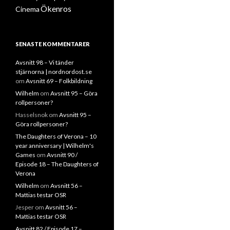
Ökenros
Cinema
SENASTE KOMMENTARER
Avsnitt 98 – Vi tänder
stjärnorna | nordnordost.se
om
Avsnitt 69 – Folkbildning
Wilhelm
om
Avsnitt 95 – Göra
rollpersoner?
Hasselsnok
om
Avsnitt 95 –
Göra rollpersoner?
The Daughters of Verona – 10
year anniversary | Wilhelm's
Games
om
Avsnitt 90 /
Episode 18 – The Daughters of
Verona
Wilhelm
om
Avsnitt 56 –
Mattias testar OSR
Jesper
om
Avsnitt 56 –
Mattias testar OSR
Avsnitt 82 / Episode 17 –