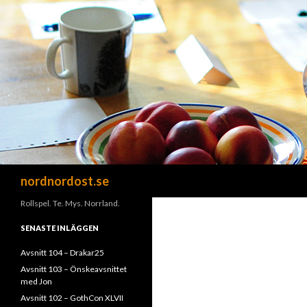
Sök
nordnordost.se
Rollspel. Te. Mys. Norrland.
SENASTE INLÄGGEN
Avsnitt 104 – Drakar25
Avsnitt 103 – Önskeavsnittet
med Jon
Avsnitt 102 – GothCon XLVII