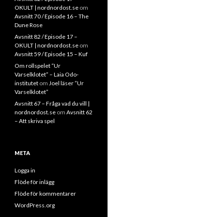
OKULT | nordnordost.se
om
Avsnitt 70 / Episode 16 – The
Dune Rose
Avsnitt 82 / Episode 17 –
OKULT | nordnordost.se
om
Avsnitt 59 / Episode 15 – Kuf
Om rollspelet “Ur
Varselklotet” – Laia Odo-
institutet
om
Joel läser ”Ur
Varselklotet”
Avsnitt 67 – Fråga vad du vill |
nordnordost.se
om
Avsnitt 62
– Att skriva spel
META
Logga in
Flöde för inlägg
Flöde för kommentarer
WordPress.org