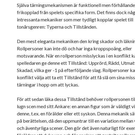
Själva tärningsmekanismen är funktionell men förhållande
frikopplad från spelets specifika form. Det finns dock nå
intressanta mekaniker som mer tydligt kopplar spelet till
tonårsgenren: Typerna och Tillstånden.
Den mest eleganta mekaniken den kring skador och läkni
Rollpersoner kan inte dö och har inga kroppspoäng, eller
motsvarande. När en rollperson misslyckas i en konflikt k
spelledaren ge denne ett Tillstånd: Upprörd, Rädd, Utmatt
Skadad, vilka ger -1 på efterföljande slag. Rollpersoner ka
konflikt välja att ta ett Tillstånd för att få slå om sina mi
tärningar i hopp om att lyckas.
För att sedan läka dessa Tillstånd behöver rollpersonen ti
lugn scen med sitt Ankare: en annan figur som är väldigt vi
denne, t.ex. en förälder eller ett syskon. Denna mekanik sä
på berättelsen, då den uppmuntrar till en variation mellan
och äventyrliga scener. Den gör det även naturligt för ex