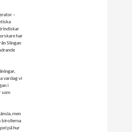
lerator –
etiska
rindiskar
forskare har
rån Slingan
andrande
äningar,
a vardag vi
gan i
er som
känsla, men
 birollerna
pel på hur