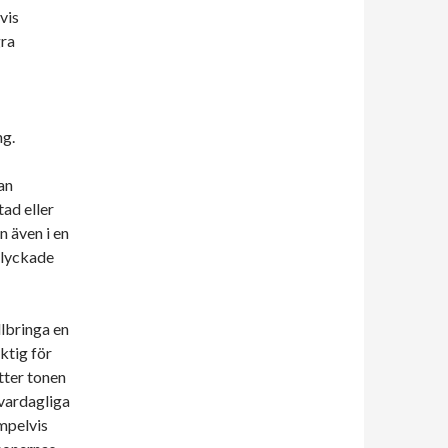
vis
gra
ng.
an
ad eller
n även i en
sslyckade
llbringa en
ktig för
tter tonen
 vardagliga
empelvis