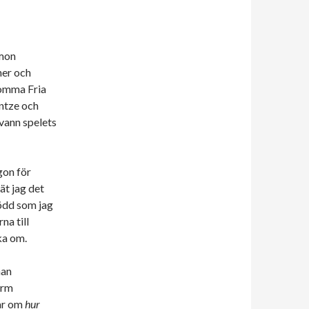
imon
ner och
komma Fria
intze och
 vann spelets
gon för
ät jag det
född som jag
na till
ka om.
han
orm
lar om
hur