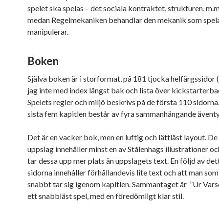
spelet ska spelas – det sociala kontraktet, strukturen, m.m
medan Regelmekaniken behandlar den mekanik som spela
manipulerar.
Boken
Själva boken är i storformat, på 181 tjocka helfärgssidor 
jag inte med index längst bak och lista över kickstarterba
Spelets regler och miljö beskrivs på de första 110 sidorn
sista fem kapitlen består av fyra sammanhängande äventy
Det är en vacker bok, men en luftig och lättläst layout. De 
uppslag innehåller minst en av Stålenhags illustrationer och
tar dessa upp mer plats än uppslagets text. En följd av dett
sidorna innehåller förhållandevis lite text och att man som
snabbt tar sig igenom kapitlen. Sammantaget är ”Ur Varse
ett snabbläst spel, med en föredömligt klar stil.