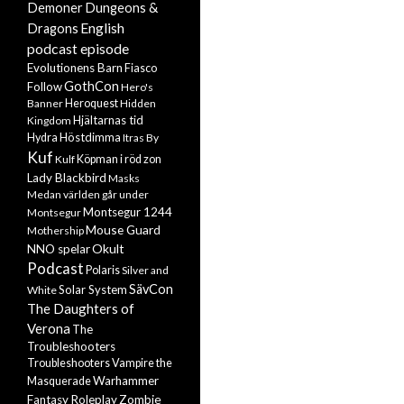
Demoner
Dungeons &
English
Dragons
podcast episode
Evolutionens Barn
Fiasco
GothCon
Follow
Hero's
Banner
Heroquest
Hidden
Hjältarnas tid
Kingdom
Höstdimma
Hydra
Itras By
Kuf
Kulf
Köpman i röd zon
Lady Blackbird
Masks
Medan världen går under
Montsegur 1244
Montsegur
Mouse Guard
Mothership
Okult
NNO spelar
Podcast
Polaris
Silver and
SävCon
Solar System
White
The Daughters of
Verona
The
Troubleshooters
Troubleshooters
Vampire the
Warhammer
Masquerade
Zombie
Fantasy Roleplay