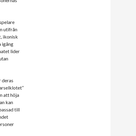
rsonernas
spelare
n utifrån
t, ikonisk
a igång
atet lider
utan
r deras
arselklotet”
m att höja
tan kan
assad till
andet
ersoner