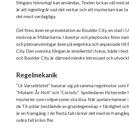
Slingans teknologi kan användas. Texten lyckas väl med a
är att
ingenting
är vad det verkar och att mysterium kan ta s
det mest vardagliga.
Det finns även en presentation av Boulder City, en stad i 
motsvarar Mälaröarna. I äventyr och playbooks finns nam
och platsanvisningar även på engelska och anpassade till
City. Den svenska Slingan är emellertid i fokus, både i text
och Boulder City är därmed mindre intressant och utveckl
Regelmekanik
”Ur Varselklotet” baserar sig på samma regelmotor som F
”Mutant: År Noll” och ”Coriolis”. Spelledaren förbereder 
mysterier som rollpersoner ska lösa. När spelare hamnar i 
de T6-pölar bestående av grundegenskap + färdighet och
är en framgång. I de flesta fall räcker det med en framgån
svåra fall krävs fler.