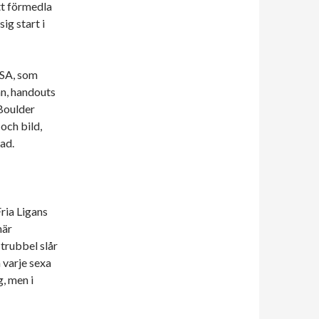
tt förmedla
ig start i
USA, som
n, handouts
 Boulder
 och bild,
ad.
ria Ligans
här
trubbel slår
 varje sexa
g, men i