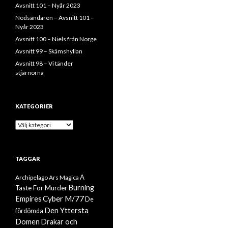
Avsnitt 101 – Nyår 2023
Nödsändaren – Avsnitt 101 –
Nyår 2023
Avsnitt 100 – Niels från Norge
Avsnitt 99 – Skämshyllan
Avsnitt 98 – Vi tänder
stjärnorna
KATEGORIER
Kategorier
TAGGAR
A
Archipelago
Ars Magica
Burning
Taste For Murder
Cyber M/77
Empires
De
Den Yttersta
fördömda
Domen
Drakar och