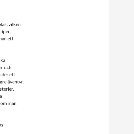
las, vilken
ciper,
man ett
lka
er och
nder ett
gre äventyr.
sterier,
a
 som man
as