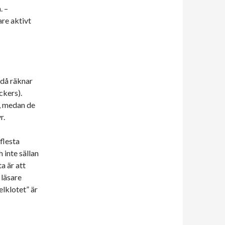
. –
re aktivt
(då räknar
ckers).
a, medan de
r.
flesta
 inte sällan
a är att
 läsare
lklotet” är