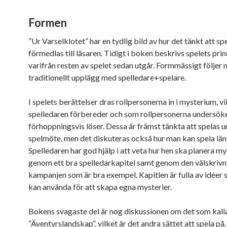
Formen
”Ur Varselklotet” har en tydlig bild av hur det tänkt att spe
förmedlas till läsaren. Tidigt i boken beskrivs spelets prin
varifrån resten av spelet sedan utgår. Formmässigt följer 
traditionellt upplägg med spelledare+spelare.
I spelets berättelser dras rollpersonerna in i mysterium, vi
spelledaren förbereder och som rollpersonerna undersök
förhoppningsvis löser. Dessa är främst tänkta att spelas u
spelmöte, men det diskuteras också hur man kan spela län
Spelledaren har god hjälp i att veta hur hen ska planera my
genom ett bra spelledarkapitel samt genom den välskrivn
kampanjen som är bra exempel. Kapitlen är fulla av idéer
kan använda för att skapa egna mysterier.
Bokens svagaste del är nog diskussionen om det som kall
”Äventyrslandskap”, vilket är det andra sättet att spela på.