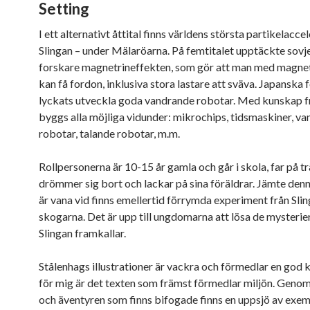
Setting
I ett alternativt åttital finns världens största partikelacce
Slingan – under Mälaröarna. På femtitalet upptäckte sovj
forskare magnetrineffekten, som gör att man med magnet
kan få fordon, inklusiva stora lastare att sväva. Japanska 
lyckats utveckla goda vandrande robotar. Med kunskap f
byggs alla möjliga vidunder: mikrochips, tidsmaskiner, v
robotar, talande robotar, m.m.
Rollpersonerna är 10-15 år gamla och går i skola, far på tr
drömmer sig bort och lackar på sina föräldrar. Jämte denn
är vana vid finns emellertid förrymda experiment från Slin
skogarna. Det är upp till ungdomarna att lösa de mysteri
Slingan framkallar.
Stålenhags illustrationer är vackra och förmedlar en god 
för mig är det texten som främst förmedlar miljön. Genom
och äventyren som finns bifogade finns en uppsjö av exem