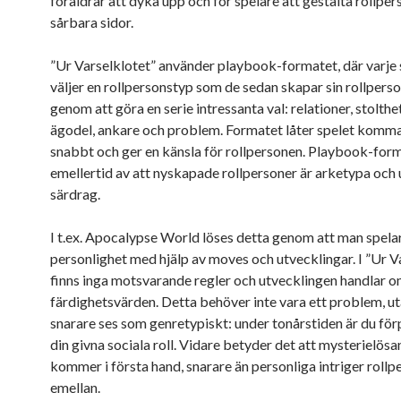
föräldrar att dyka upp och för spelare att gestalta rollpe
sårbara sidor.
”Ur Varselklotet” använder playbook-formatet, där varje 
väljer en rollpersonstyp som de sedan skapar sin rollperso
genom att göra en serie intressanta val: relationer, stolthe
ägodel, ankare och problem. Formatet låter spelet komm
snabbt och ger en känsla för rollpersonen. Playbook-form
emellertid av att nyskapade rollpersoner är arketypa och 
särdrag.
I t.ex. Apocalypse World löses detta genom att man spela
personlighet med hjälp av moves och utvecklingar. I ”Ur V
finns inga motsvarande regler och utvecklingen handlar o
färdighetsvärden. Detta behöver inte vara ett problem, u
snarare ses som genretypiskt: under tonårstiden är du förp
din givna sociala roll. Vidare betyder det att mysterielös
kommer i första hand, snarare än personliga intriger rollp
emellan.