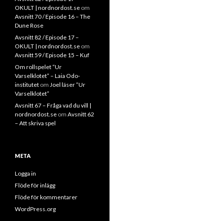
OKULT | nordnordost.se
om
Avsnitt 70 / Episode 16 – The
Dune Rose
Avsnitt 82 / Episode 17 –
OKULT | nordnordost.se
om
Avsnitt 59 / Episode 15 – Kuf
Om rollspelet “Ur
Varselklotet” – Laia Odo-
institutet
om
Joel läser ”Ur
Varselklotet”
Avsnitt 67 – Fråga vad du vill |
nordnordost.se
om
Avsnitt 62
– Att skriva spel
META
Logga in
Flöde för inlägg
Flöde för kommentarer
WordPress.org