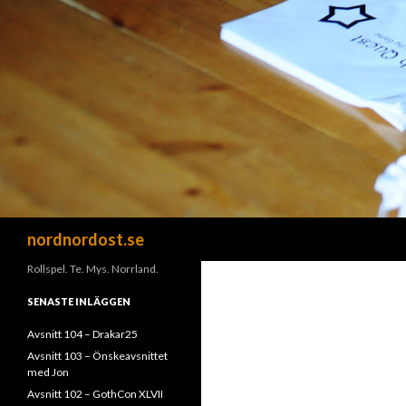
Sök
nordnordost.se
Rollspel. Te. Mys. Norrland.
SENASTE INLÄGGEN
Avsnitt 104 – Drakar25
Avsnitt 103 – Önskeavsnittet
med Jon
Avsnitt 102 – GothCon XLVII