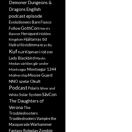
Demoner
Dungeons &
English
Dragons
podcast episode
Evolutionens Barn
Fiasco
GothCon
Follow
Hero's
Banner
Heroquest
Hidden
Hjältarnas tid
Kingdom
Höstdimma
Hydra
Itras By
Kuf
Kulf
Köpman i röd zon
Lady Blackbird
Masks
Medan världen går under
Montsegur 1244
Montsegur
Mouse Guard
Mothership
Okult
NNO spelar
Podcast
Polaris
Silver and
SävCon
Solar System
White
The Daughters of
Verona
The
Troubleshooters
Troubleshooters
Vampire the
Warhammer
Masquerade
Zombie
Fantasy Roleplay