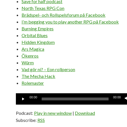
Save for half podcast
North Texas RPG Con
Brädspel- och Rollspelsforum på Facebook
I’m begging you to play another RPG på Facebook
Burning Empires
Orbital Blues
Hidden Kingdom
Ars Magica
Ökenros
Würm
Vad gör ni? – Eon rollperson
The Mecha Hack
Rolemaster
Ljudspelare
00:00
00:00
Podcast:
Play in new window
|
Download
Subscribe:
RSS