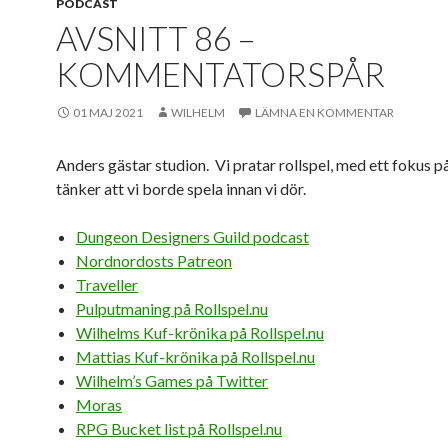
PODCAST
AVSNITT 86 –
KOMMENTATORSPÅR
01 MAJ 2021
WILHELM
LÄMNA EN KOMMENTAR
Anders gästar studion. Vi pratar rollspel, med ett fokus p
tänker att vi borde spela innan vi dör.
Dungeon Designers Guild podcast
Nordnordosts Patreon
Traveller
Pulputmaning på Rollspel.nu
Wilhelms Kuf-krönika på Rollspel.nu
Mattias Kuf-krönika på Rollspel.nu
Wilhelm’s Games på Twitter
Moras
RPG Bucket list på Rollspel.nu