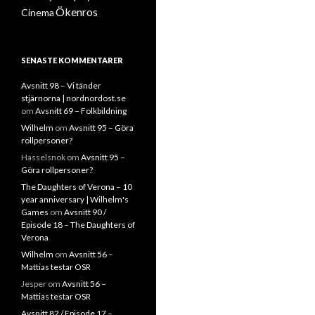
Ökenros
Cinema
SENASTE KOMMENTARER
Avsnitt 98 – Vi tänder
stjärnorna | nordnordost.se
om
Avsnitt 69 – Folkbildning
Wilhelm
om
Avsnitt 95 – Göra
rollpersoner?
Hasselsnok
om
Avsnitt 95 –
Göra rollpersoner?
The Daughters of Verona – 10
year anniversary | Wilhelm's
Games
om
Avsnitt 90 /
Episode 18 – The Daughters of
Verona
Wilhelm
om
Avsnitt 56 –
Mattias testar OSR
Jesper
om
Avsnitt 56 –
Mattias testar OSR
Avsnitt 82 / Episode 17 –