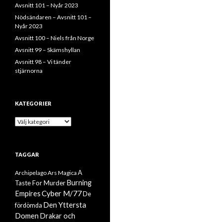
Avsnitt 101 – Nyår 2023
Nödsändaren – Avsnitt 101 –
Nyår 2023
Avsnitt 100 – Niels från Norge
Avsnitt 99 – Skämshyllan
Avsnitt 98 – Vi tänder
stjärnorna
KATEGORIER
Kategorier
TAGGAR
A
Archipelago
Ars Magica
Burning
Taste For Murder
Cyber M/77
Empires
De
Den Yttersta
fördömda
Domen
Drakar och