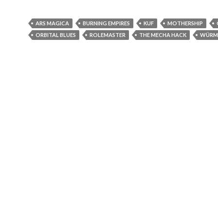
ARS MAGICA
BURNING EMPIRES
KUF
MOTHERSHIP
ORBITAL BLUES
ROLEMASTER
THE MECHA HACK
WÜRM