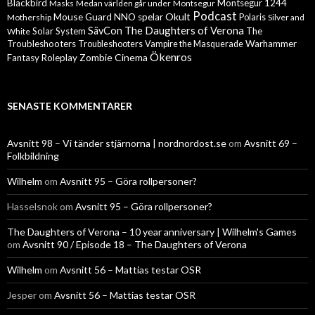
Blackbird
Montsegur 1244
Masks
Medan världen går under
Montsegur
Podcast
Mouse Guard
Okult
NNO spelar
Mothership
Polaris
Silver and
The Daughters of Verona
SävCon
Solar System
The
White
Troubleshooters
Warhammer
Troubleshooters
Vampire the Masquerade
Ökenros
Zombie Cinema
Fantasy Roleplay
SENASTE KOMMENTARER
Avsnitt 98 – Vi tänder stjärnorna | nordnordost.se
om
Avsnitt 69 –
Folkbildning
Wilhelm
om
Avsnitt 95 – Göra rollpersoner?
Hasselsnok
om
Avsnitt 95 – Göra rollpersoner?
The Daughters of Verona – 10 year anniversary | Wilhelm's Games
om
Avsnitt 90 / Episode 18 – The Daughters of Verona
Wilhelm
om
Avsnitt 56 – Mattias testar OSR
Jesper
om
Avsnitt 56 – Mattias testar OSR