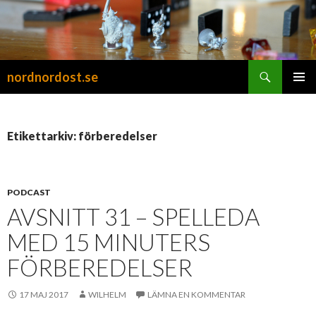
Sök
nordnordost.se
HOPPA
PRIMÄR
TILL
MENY
INNEHÅLL
Etikettarkiv: förberedelser
PODCAST
AVSNITT 31 – SPELLEDA
MED 15 MINUTERS
FÖRBEREDELSER
17 MAJ 2017
WILHELM
LÄMNA EN KOMMENTAR