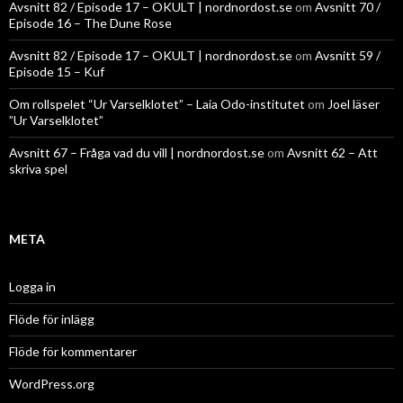
Avsnitt 82 / Episode 17 – OKULT | nordnordost.se
om
Avsnitt 70 /
Episode 16 – The Dune Rose
Avsnitt 82 / Episode 17 – OKULT | nordnordost.se
om
Avsnitt 59 /
Episode 15 – Kuf
Om rollspelet “Ur Varselklotet” – Laia Odo-institutet
om
Joel läser
”Ur Varselklotet”
Avsnitt 67 – Fråga vad du vill | nordnordost.se
om
Avsnitt 62 – Att
skriva spel
META
Logga in
Flöde för inlägg
Flöde för kommentarer
WordPress.org