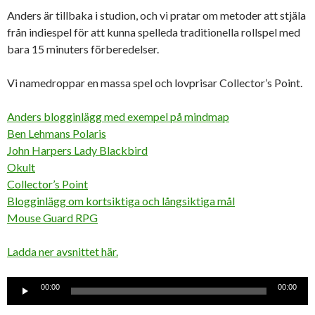
Anders är tillbaka i studion, och vi pratar om metoder att stjäla
från indiespel för att kunna spelleda traditionella rollspel med
bara 15 minuters förberedelser.
Vi namedroppar en massa spel och lovprisar Collector’s Point.
Anders blogginlägg med exempel på mindmap
Ben Lehmans Polaris
John Harpers Lady Blackbird
Okult
Collector’s Point
Blogginlägg om kortsiktiga och långsiktiga mål
Mouse Guard RPG
Ladda ner avsnittet här.
Ljudspelare
00:00
00:00