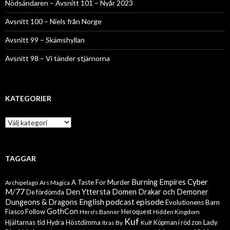
Nödsändaren – Avsnitt 101 – Nyår 2023
Avsnitt 100 – Niels från Norge
Avsnitt 99 – Skämshyllan
Avsnitt 98 – Vi tänder stjärnorna
KATEGORIER
Kategorier
TAGGAR
Cyber
Burning Empires
A Taste For Murder
Archipelago
Ars Magica
M/77
Den Yttersta Domen
Drakar och Demoner
De fördömda
English podcast episode
Dungeons & Dragons
Evolutionens Barn
GothCon
Follow
Fiasco
Hero's Banner
Heroquest
Hidden Kingdom
Kuf
Hjältarnas tid
Höstdimma
Lady
Hydra
Itras By
Kulf
Köpman i röd zon