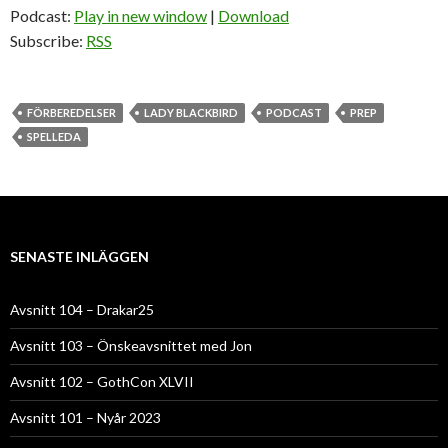
Podcast:
Play in new window
|
Download
Subscribe:
RSS
FÖRBEREDELSER
LADY BLACKBIRD
PODCAST
PREP
SPELLEDA
SENASTE INLÄGGEN
Avsnitt 104 – Drakar25
Avsnitt 103 – Önskeavsnittet med Jon
Avsnitt 102 – GothCon XLVII
Avsnitt 101 – Nyår 2023