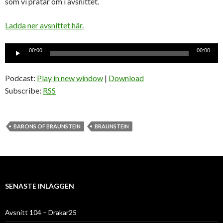
som vi pratar om i avsnittet.
Ladda ner avsnittet här.
Ljudspelare
00:00
00:00
Podcast:
Play in new window
|
Download
Subscribe:
RSS
BARONS OF BRAUNSTEIN
BRAUNSTEIN
SENASTE INLÄGGEN
Avsnitt 104 – Drakar25