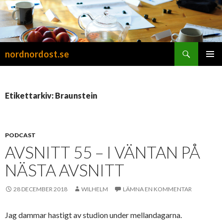
Sök
nordnordost.se
HOPPA
PRIMÄR
TILL
MENY
INNEHÅLL
Etikettarkiv: Braunstein
PODCAST
AVSNITT 55 – I VÄNTAN PÅ
NÄSTA AVSNITT
28 DECEMBER 2018
WILHELM
LÄMNA EN KOMMENTAR
Jag dammar hastigt av studion under mellandagarna.