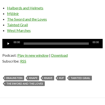
Halberds and Helmets
Mjölnir
The Sword and the Loves
Tainted Grail
West Marches
Ljudspelare
00:00
00:00
Podcast:
Play in new window
|
Download
Subscribe:
RSS
BRAUNSTEIN
KNAPE
KNAVE
KUF
TAINTED GRAIL
THE SWORD AND THE LOVES