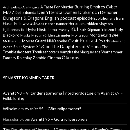
Cyber
Burning Empires
A Taste For Murder
Archipelago
Ars Magica
M/77
Den Yttersta Domen
Drakar och Demoner
De fördömda
English podcast episode
Dungeons & Dragons
Evolutionens Barn
GothCon
Follow
Fiasco
Hero's Banner
Heroquest
Hidden Kingdom
Kuf
Hjältarnas tid
Höstdimma
Lady
Hydra
Itras By
Kulf
Köpman i röd zon
Blackbird
Montsegur 1244
Masks
Medan världen går under
Montsegur
Podcast
Mouse Guard
Okult
NNO spelar
Mothership
Polaris
Silver and
The Daughters of Verona
SävCon
Solar System
The
White
Troubleshooters
Warhammer
Troubleshooters
Vampire the Masquerade
Ökenros
Zombie Cinema
Fantasy Roleplay
SENASTE KOMMENTARER
Avsnitt 98 – Vi tänder stjärnorna | nordnordost.se
om
Avsnitt 69 –
Folkbildning
Wilhelm
om
Avsnitt 95 – Göra rollpersoner?
Hasselsnok
om
Avsnitt 95 – Göra rollpersoner?
The Daughters of Verona – 10 year anniversary | Wilhelm's Games