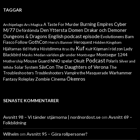
TAGGAR
Cyber
Burning Empires
A Taste For Murder
Archipelago
Ars Magica
M/77
Den Yttersta Domen
Drakar och Demoner
De fördömda
English podcast episode
Dungeons & Dragons
Evolutionens Barn
GothCon
Follow
Fiasco
Hero's Banner
Heroquest
Hidden Kingdom
Kuf
Hjältarnas tid
Höstdimma
Lady
Hydra
Itras By
Kulf
Köpman i röd zon
Blackbird
Montsegur 1244
Masks
Medan världen går under
Montsegur
Podcast
Mouse Guard
Okult
NNO spelar
Mothership
Polaris
Silver and
The Daughters of Verona
SävCon
Solar System
The
White
Troubleshooters
Warhammer
Troubleshooters
Vampire the Masquerade
Ökenros
Zombie Cinema
Fantasy Roleplay
SENASTE KOMMENTARER
Avsnitt 98 – Vi tänder stjärnorna | nordnordost.se
om
Avsnitt 69 –
Folkbildning
Wilhelm
om
Avsnitt 95 – Göra rollpersoner?