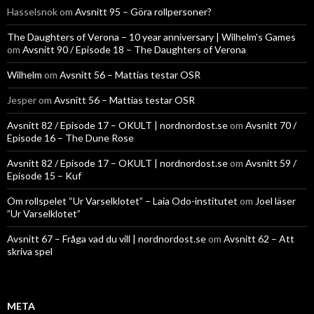
Hasselsnok
om
Avsnitt 95 – Göra rollpersoner?
The Daughters of Verona – 10 year anniversary | Wilhelm's Games
om
Avsnitt 90 / Episode 18 – The Daughters of Verona
Wilhelm
om
Avsnitt 56 – Mattias testar OSR
Jesper
om
Avsnitt 56 – Mattias testar OSR
Avsnitt 82 / Episode 17 – OKULT | nordnordost.se
om
Avsnitt 70 /
Episode 16 – The Dune Rose
Avsnitt 82 / Episode 17 – OKULT | nordnordost.se
om
Avsnitt 59 /
Episode 15 – Kuf
Om rollspelet “Ur Varselklotet” – Laia Odo-institutet
om
Joel läser
”Ur Varselklotet”
Avsnitt 67 – Fråga vad du vill | nordnordost.se
om
Avsnitt 62 – Att
skriva spel
META