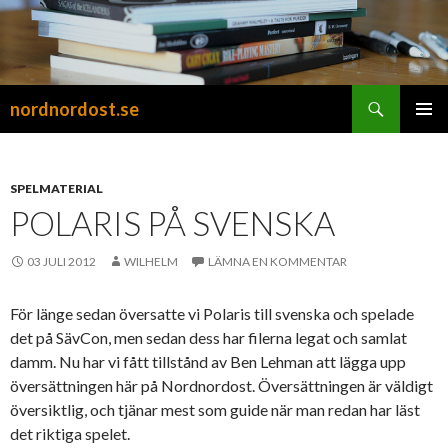
Sök
nordnordost.se
HOPPA
PRIMÄR
TILL
MENY
INNEHÅLL
SPELMATERIAL
POLARIS PÅ SVENSKA
03 JULI 2012
WILHELM
LÄMNA EN KOMMENTAR
För länge sedan översatte vi Polaris till svenska och spelade
det på SävCon, men sedan dess har filerna legat och samlat
damm. Nu har vi fått tillstånd av Ben Lehman att lägga upp
översättningen här på Nordnordost. Översättningen är väldigt
översiktlig, och tjänar mest som guide när man redan har läst
det riktiga spelet.