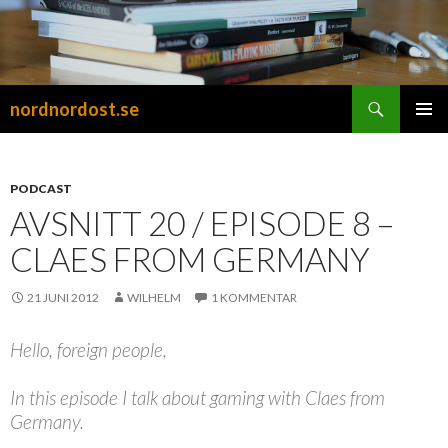
Sök
nordnordost.se
HOPPA
PRIMÄR
TILL
MENY
INNEHÅLL
PODCAST
AVSNITT 20 / EPISODE 8 –
CLAES FROM GERMANY
21 JUNI 2012
WILHELM
1 KOMMENTAR
Hello, foreign people,
In this episode I talk about gaming with Claes from
Germany.