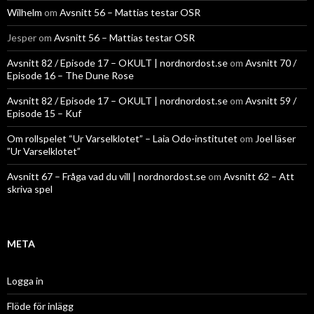
Wilhelm
om
Avsnitt 56 – Mattias testar OSR
Jesper
om
Avsnitt 56 – Mattias testar OSR
Avsnitt 82 / Episode 17 – OKULT | nordnordost.se
om
Avsnitt 70 /
Episode 16 – The Dune Rose
Avsnitt 82 / Episode 17 – OKULT | nordnordost.se
om
Avsnitt 59 /
Episode 15 – Kuf
Om rollspelet “Ur Varselklotet” – Laia Odo-institutet
om
Joel läser
”Ur Varselklotet”
Avsnitt 67 – Fråga vad du vill | nordnordost.se
om
Avsnitt 62 – Att
skriva spel
META
Logga in
Flöde för inlägg