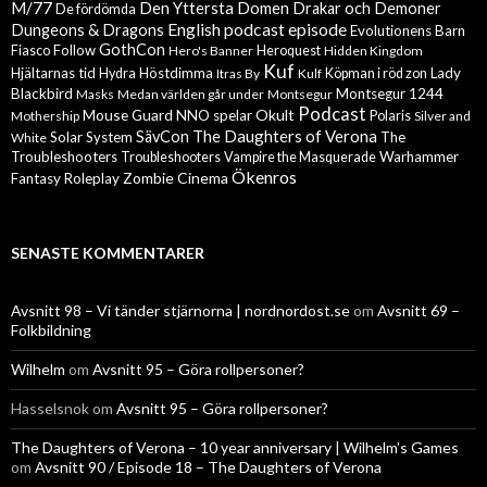
M/77
Den Yttersta Domen
Drakar och Demoner
De fördömda
English podcast episode
Dungeons & Dragons
Evolutionens Barn
GothCon
Follow
Fiasco
Hero's Banner
Heroquest
Hidden Kingdom
Kuf
Hjältarnas tid
Höstdimma
Lady
Hydra
Itras By
Kulf
Köpman i röd zon
Blackbird
Montsegur 1244
Masks
Medan världen går under
Montsegur
Podcast
Mouse Guard
Okult
NNO spelar
Mothership
Polaris
Silver and
The Daughters of Verona
SävCon
Solar System
The
White
Troubleshooters
Warhammer
Troubleshooters
Vampire the Masquerade
Ökenros
Zombie Cinema
Fantasy Roleplay
SENASTE KOMMENTARER
Avsnitt 98 – Vi tänder stjärnorna | nordnordost.se
om
Avsnitt 69 –
Folkbildning
Wilhelm
om
Avsnitt 95 – Göra rollpersoner?
Hasselsnok
om
Avsnitt 95 – Göra rollpersoner?
The Daughters of Verona – 10 year anniversary | Wilhelm's Games
om
Avsnitt 90 / Episode 18 – The Daughters of Verona