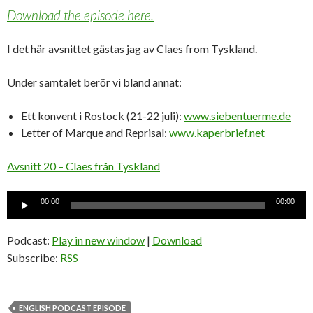
Download the episode here.
I det här avsnittet gästas jag av Claes from Tyskland.
Under samtalet berör vi bland annat:
Ett konvent i Rostock (21-22 juli):
www.siebentuerme.de
Letter of Marque and Reprisal:
www.kaperbrief.net
Avsnitt 20 – Claes från Tyskland
Ljudspelare
00:00
00:00
Podcast:
Play in new window
|
Download
Subscribe:
RSS
ENGLISH PODCAST EPISODE