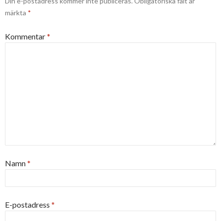
Din e-postadress kommer inte publiceras.
Obligatoriska fält är
märkta
*
Kommentar
*
Namn
*
E-postadress
*